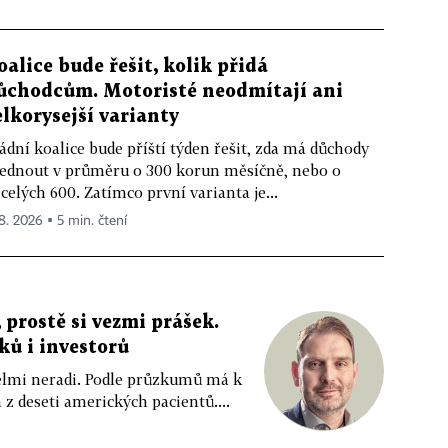
oalice bude řešit, kolik přidá
ůchodcům. Motoristé neodmítají ani
elkorysejší varianty
ádní koalice bude příští týden řešit, zda má důchody
ednout v průměru o 300 korun měsíčně, nebo o
celých 600. Zatímco první varianta je...
 8. 2026 ▪ 5 min. čtení
 prostě si vezmi prášek.
íků i investorů
 velmi neradi. Podle průzkumů má k
z deseti amerických pacientů....