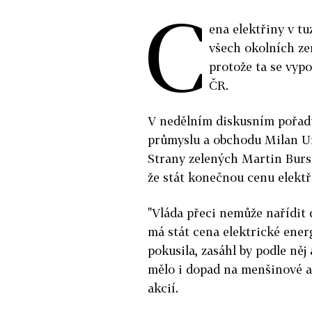
C
ena elektřiny v tu
všech okolních ze
protože ta se vypo
ČR.
V nedělním diskusním pořadu
průmyslu a obchodu Milan Ur
Strany zelených Martin Bursí
že stát konečnou cenu elektř
"Vláda přeci nemůže nařídit 
má stát cena elektrické energ
pokusila, zasáhl by podle ně
mělo i dopad na menšinové a
akcií.