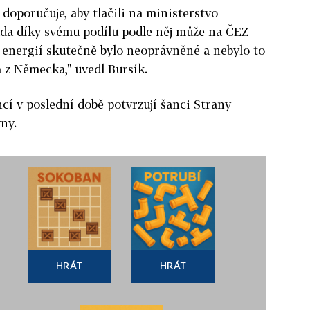
doporučuje, aby tlačili na ministerstvo
áda díky svému podílu podle něj může na ČEZ
í energií skutečně bylo neoprávněné a nebylo to
 z Německa," uvedl Bursík.
í v poslední době potvrzují šanci Strany
ny.
HRÁT
HRÁT