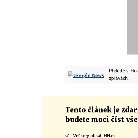
Přidejte si H
zprávách.
Tento článek
je
zdar
budete moci číst vš
Veškerý obsah HN.cz