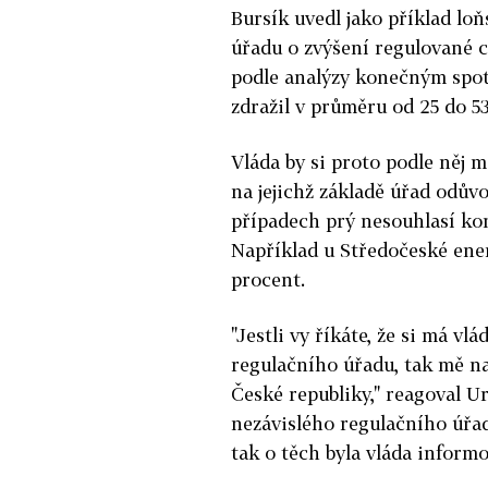
Bursík uvedl jako příklad l
úřadu o zvýšení regulované ce
podle analýzy konečným spotř
zdražil v průměru od 25 do 5
Vláda by si proto podle něj 
na jejichž základě úřad odův
případech prý nesouhlasí kon
Například u Středočeské energ
procent.
"Jestli vy říkáte, že si má v
regulačního úřadu, tak mě n
České republiky," reagoval U
nezávislého regulačního úřad
tak o těch byla vláda inform