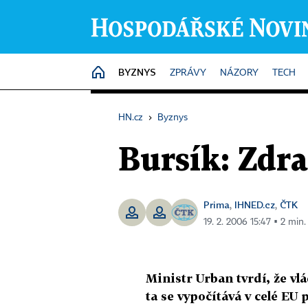
BYZNYS
HOME
ZPRÁVY
NÁZORY
TECH
HN.cz
›
Byznys
Bursík: Zdr
Prima
IHNED.cz
ČTK
,
,
19. 2. 2006 15:47 ▪ 2 min.
Ministr Urban tvrdí, že vl
ta se vypočítává v celé EU p