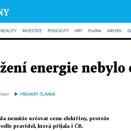
REALITY
INVESTICE
PODCASTY
HRY
PročNe
ARCHIV
D
ažení energie nebylo
PŘEHRÁT ČLÁNEK
 čtení
áda nemůže určovat cenu elektřiny, protože
odle pravidel, která přijala i ČR.