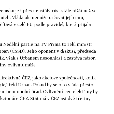
zemsku je i přes neustálý růst stále nižší než ve
mích. Vláda ale nemůže určovat její cenu,
čítává v celé EU podle pravidel, která přijala i
 Nedělní partie na TV Prima to řekl ministr
ban (ČSSD). Jeho oponent v diskusi, předseda
k, však s Urbanem nesouhlasí a zastává názor,
iny ovlivnit může.
direktivně ČEZ, jako akciové společnosti, kolik
ie," řekl Urban. Pokud by se o to vláda přesto
j antimonopolní úřad. Ovlivnění cen elektřiny by
kcionáře ČEZ. Stát má v ČEZ asi dvě třetiny