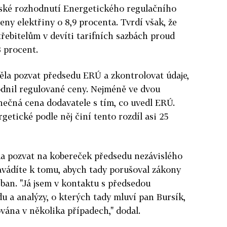
oňské rozhodnutí Energetického regulačního
ny elektřiny o 8,9 procenta. Tvrdí však, že
ebitelům v devíti tarifních sazbách proud
3 procent.
měla pozvat předsedu ERÚ a zkontrolovat údaje,
odnil regulované ceny. Nejméně ve dvou
ečná cena dodavatele s tím, co uvedl ERÚ.
etické podle něj činí tento rozdíl asi 25
láda pozvat na kobereček předsedu nezávislého
avádíte k tomu, abych tady porušoval zákony
rban. "Já jsem v kontaktu s předsedou
u a analýzy, o kterých tady mluví pan Bursík,
ována v několika případech," dodal.