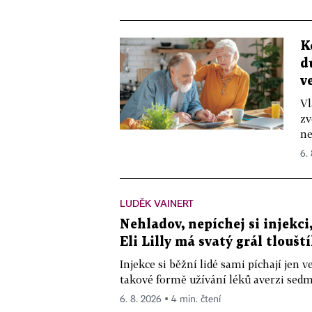
K
d
v
Vl
zv
ne
6.
LUDĚK VAINERT
Nehladov, nepíchej si injekci,
Eli Lilly má svatý grál tloušt
Injekce si běžní lidé sami píchají jen
takové formě užívání léků averzi sedm 
6. 8. 2026 ▪ 4 min. čtení