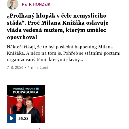
PETR HONZEJK
„Prolhaný hlupák v čele nemyslícího
stáda“. Proč Milana Knížáka oslavuje
vláda vedená mužem, kterým umělec
opovrhoval
Někteří říkají, že to byl poslední happening Milana
Knížáka. A něco na tom je. Pohřeb se státními poctami
organizovaný těmi, kterými slavný...
7. 8. 2026 ▪ 4 min. čtení
55:23