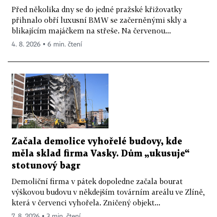
Před několika dny se do jedné pražské křižovatky
přihnalo obří luxusní BMW se začerněnými skly a
blikajícím majáčkem na střeše. Na červenou...
4. 8. 2026 ▪ 6 min. čtení
Začala demolice vyhořelé budovy, kde
měla sklad firma Vasky. Dům „ukusuje“
stotunový bagr
Demoliční firma v pátek dopoledne začala bourat
výškovou budovu v někdejším továrním areálu ve Zlíně,
která v červenci vyhořela. Zničený objekt...
7. 8. 2026 ▪ 3 min. čtení