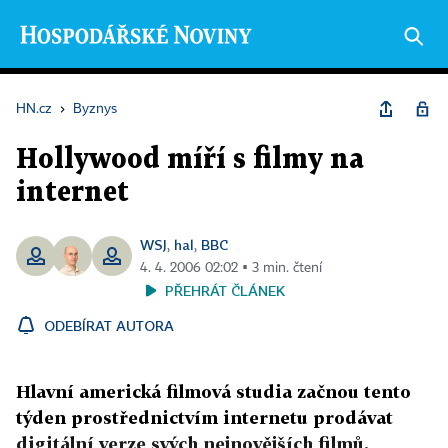
HN.cz
›
Byznys
Hollywood míří s filmy na
internet
WSJ
hal
BBC
,
,
4. 4. 2006 02:02 ▪ 3 min. čtení
PŘEHRÁT ČLÁNEK
ODEBÍRAT AUTORA
Hlavní americká filmová studia začnou tento
týden prostřednictvím internetu prodávat
digitální verze svých nejnovějších filmů.