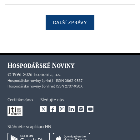
DALŠÍ ZPRÁVY
©
1996-2026
Economia, a.s.
Hospodářské noviny (print) ISSN 0862-9587
Hospodářské noviny (online) ISSN 2787-950X
Certifikováno
Sledujte nás
Stáhněte si aplikaci HN