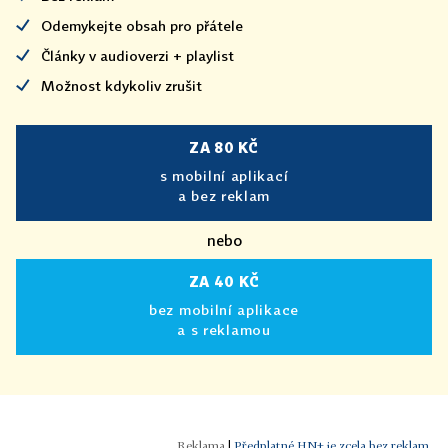
Odemykejte obsah pro přátele
Články v audioverzi + playlist
Možnost kdykoliv zrušit
ZA 80 KČ
s mobilní aplikací
a bez reklam
nebo
ZA 40 KČ
bez mobilní aplikace
a s reklamou
|
Předplatné HN+ je zcela bez reklam.