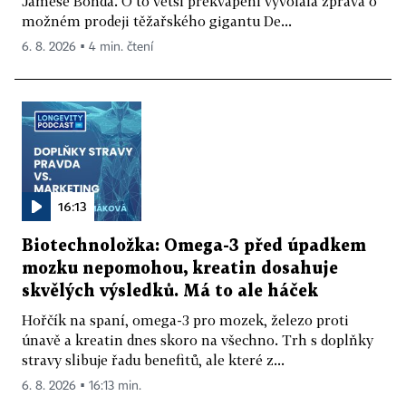
Jamese Bonda. O to větší překvapení vyvolala zpráva o
možném prodeji těžařského gigantu De...
6. 8. 2026 ▪ 4 min. čtení
16:13
Biotechnoložka: Omega-3 před úpadkem
mozku nepomohou, kreatin dosahuje
skvělých výsledků. Má to ale háček
Hořčík na spaní, omega-3 pro mozek, železo proti
únavě a kreatin dnes skoro na všechno. Trh s doplňky
stravy slibuje řadu benefitů, ale které z...
6. 8. 2026 ▪ 16:13 min.