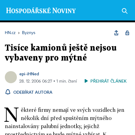
HN.cz
›
Byznys
Tisíce kamionů ještě nejsou
vybaveny pro mýtné
epi-iHNed
PŘEHRÁT ČLÁNEK
28. 12. 2006 06:27 ▪ 1 min. čtení
ODEBÍRAT AUTORA
N
ěkteré firmy nemají ve svých vozidlech jen
několik dní před spuštěním mýtného
nainstalovány palubní jednotky, jejichž
prostřednictvím se bude mýtné vybírat. K