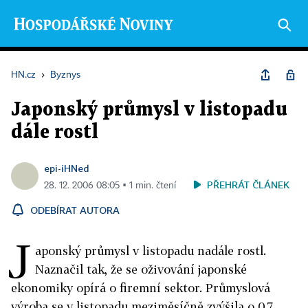
HN.cz
›
Byznys
Japonský průmysl v listopadu
dále rostl
epi-iHNed
PŘEHRÁT ČLÁNEK
28. 12. 2006 08:05 ▪ 1 min. čtení
ODEBÍRAT AUTORA
J
aponský průmysl v listopadu nadále rostl.
Naznačil tak, že se oživování japonské
ekonomiky opírá o firemní sektor. Průmyslová
výroba se v listopadu meziměsíčně zvýšila o 0,7