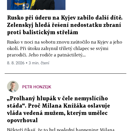
Rusko při úderu na Kyjev zabilo další dítě.
Zelenskyj hledá řešení nedostatku zbraní
proti balistickým střelám
Rusko v noci na sobotu znovu zaútočilo na Kyjev a jeho
okolí. Při útoku zahynul tříletý chlapec se svými
prarodiči. Jeho rodiče a patnáctiletý...
8. 8. 2026 ▪ 3 min. čtení
PETR HONZEJK
„Prolhaný hlupák v čele nemyslícího
stáda“. Proč Milana Knížáka oslavuje
vláda vedená mužem, kterým umělec
opovrhoval
Někteří říkají, že to byl poslední happening Milana