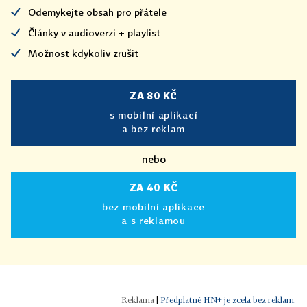
Odemykejte obsah pro přátele
Články v audioverzi + playlist
Možnost kdykoliv zrušit
ZA 80 KČ
s mobilní aplikací
a bez reklam
nebo
ZA 40 KČ
bez mobilní aplikace
a s reklamou
|
Předplatné HN+ je zcela bez reklam.