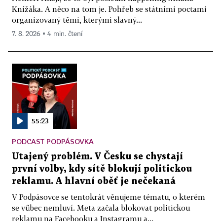
Knížáka. A něco na tom je. Pohřeb se státními poctami
organizovaný těmi, kterými slavný...
7. 8. 2026 ▪ 4 min. čtení
55:23
PODCAST PODPÁSOVKA
Utajený problém. V Česku se chystají
první volby, kdy sítě blokují politickou
reklamu. A hlavní oběť je nečekaná
V Podpásovce se tentokrát věnujeme tématu, o kterém
se vůbec nemluví. Meta začala blokovat politickou
reklamu na Facebooku a Instagramu a...