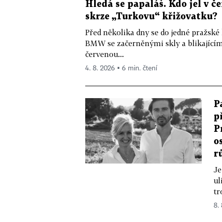
Hledá se papaláš. Kdo jel v
skrze „Turkovu“ křižovatku?
Před několika dny se do jedné pražské
BMW se začerněnými skly a blikající
červenou...
4. 8. 2026 ▪ 6 min. čtení
P
p
P
o
r
Je
ul
tr
8.