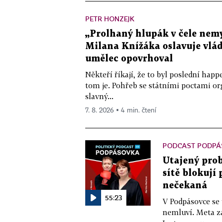
PETR HONZEJK
„Prolhaný hlupák v čele nemy
Milana Knížáka oslavuje vlá
umělec opovrhoval
Někteří říkají, že to byl poslední ha
tom je. Pohřeb se státními poctami o
slavný...
7. 8. 2026 ▪ 4 min. čtení
PODCAST PODPÁ
Utajený prob
sítě blokují
nečekaná
55:23
V Podpásovce se
nemluví. Meta z