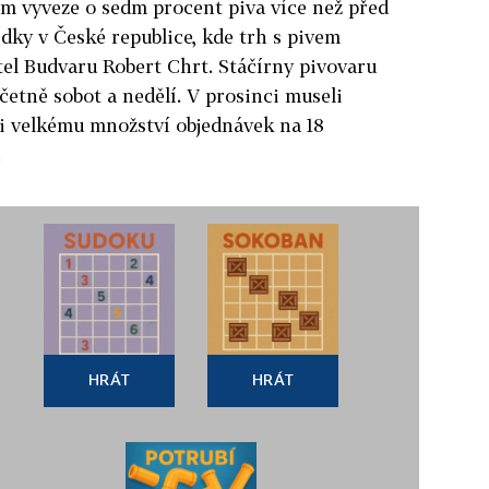
am vyveze o sedm procent piva více než před
edky v České republice, kde trh s pivem
itel Budvaru Robert Chrt. Stáčírny pivovaru
četně sobot a nedělí. V prosinci museli
li velkému množství objednávek na 18
.
HRÁT
HRÁT