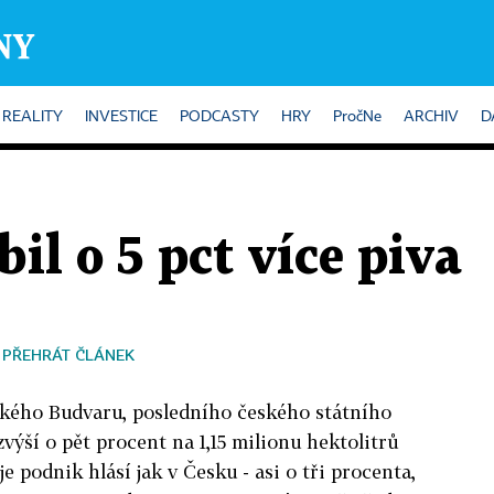
REALITY
INVESTICE
PODCASTY
HRY
PročNe
ARCHIV
D
il o 5 pct více piva
PŘEHRÁT ČLÁNEK
kého Budvaru, posledního českého státního
zvýší o pět procent na 1,15 milionu hektolitrů
e podnik hlásí jak v Česku - asi o tři procenta,