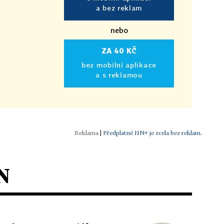
a bez reklam
nebo
ZA 40 KČ
bez mobilní aplikace
a s reklamou
|
Předplatné HN+ je zcela bez reklam.
N