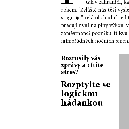
tak v zahraničí, k
rokem. "Zvláště nás těší výsl
stagnuje," řekl obchodní řed
pracují nyní na plný výkon, v
zaměstnanci podniku jít kvů
mimořádných nočních směn
Rozrušily vás
zprávy a cítíte
stres?
Rozptylte se
logickou
hádankou