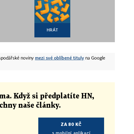
HRÁT
mezi své oblíbené tituly
ospodářské noviny
na Google
ma. Když si předplatíte HN,
echny naše články
.
ZA 80 KČ
s mobilní aplikací