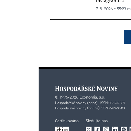
Instagramu a...
7. 8. 2026 ▪ 55:23 m
©
1996-2026
Economia, a.s.
Hospodářské noviny (print) ISSN 0862-9587
Hospodářské noviny (online) ISSN 2787-950X
Certifikováno
Sledujte nás