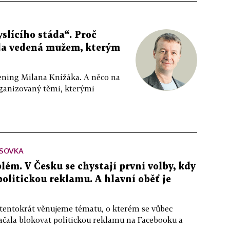
slícího stáda“. Proč
da vedená mužem, kterým
ppening Milana Knížáka. A něco na
rganizovaný těmi, kterými
SOVKA
lém. V Česku se chystají první volby, kdy
 politickou reklamu. A hlavní oběť je
 tentokrát věnujeme tématu, o kterém se vůbec
ačala blokovat politickou reklamu na Facebooku a