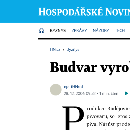
BYZNYS
HOME
ZPRÁVY
NÁZORY
TECH
HN.cz
›
Byznys
Budvar vyrob
epi-iHNed
28. 12. 2006 09:52 ▪ 1 min. čtení
P
rodukce Budějovic
pivovaru, se letos 
piva. Nárůst prodej