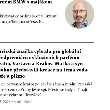
 černém BMW s majákem
 křižovatky přihnalo obří luxusní
m majáčkem na střeše. Na
ařížská značka vybrala pro globální
ředpremiéru exkluzivních parfémů
rahu, Varšavu a Krakov. Matka a syn
sobně představili kreace na téma voda,
ůže a pižmo
 23. července krátce po deváté ráno a módní Pařížská
ice v centru Prahy ještě spí. Přesto se tudy začínají
ousit vybraní lifestyloví...
 8. 2026 ▪ 4 min. čtení