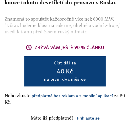
konce tohoto desetiletí do provozu v Rusku.
Znamená to spouštět každoročně více než 6000 MW.
"Důraz budeme klást na jaderné, uhelné a vodní zdroje,"
uvedl k tomu před časem ruský ministr...
ZBÝVÁ VÁM JEŠTĚ 90 % ČLÁNKU
Číst dál za
40 Kč
na první dva měsíce
Nebo zkuste
za 80
předplatné bez reklam a s mobilní aplikací
Kč.
Máte již předplatné?
Přihlaste se