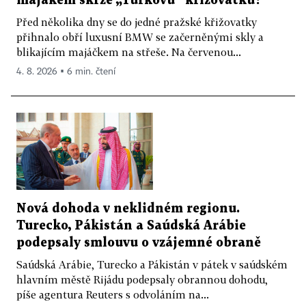
majákem skrze „Turkovu“ křižovatku?
Před několika dny se do jedné pražské křižovatky
přihnalo obří luxusní BMW se začerněnými skly a
blikajícím majáčkem na střeše. Na červenou...
4. 8. 2026 ▪ 6 min. čtení
Nová dohoda v neklidném regionu.
Turecko, Pákistán a Saúdská Arábie
podepsaly smlouvu o vzájemné obraně
Saúdská Arábie, Turecko a Pákistán v pátek v saúdském
hlavním městě Rijádu podepsaly obrannou dohodu,
píše agentura Reuters s odvoláním na...