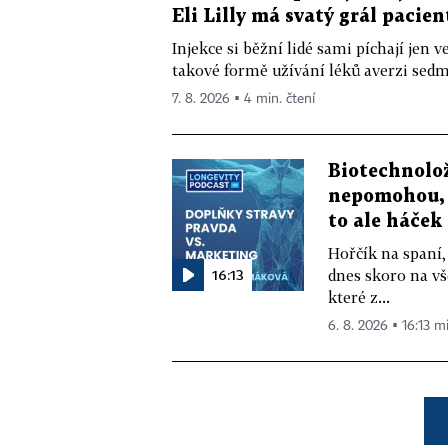
Eli Lilly má svatý grál pacien
Injekce si běžní lidé sami píchají jen
takové formě užívání léků averzi sedm 
7. 8. 2026 ▪ 4 min. čtení
Biotechnolo
nepomohou, 
to ale háček
Hořčík na spaní,
16:13
dnes skoro na vš
které z...
6. 8. 2026 ▪ 16:13 m