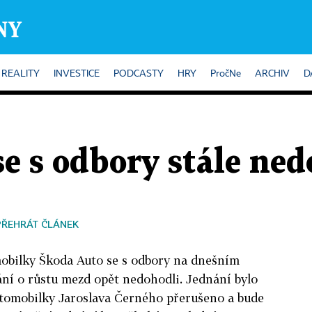
REALITY
INVESTICE
PODCASTY
HRY
PročNe
ARCHIV
D
e s odbory stále ne
PŘEHRÁT ČLÁNEK
mobilky Škoda Auto se s odbory na dnešním
ní o růstu mezd opět nedohodli. Jednání bylo
tomobilky Jaroslava Černého přerušeno a bude