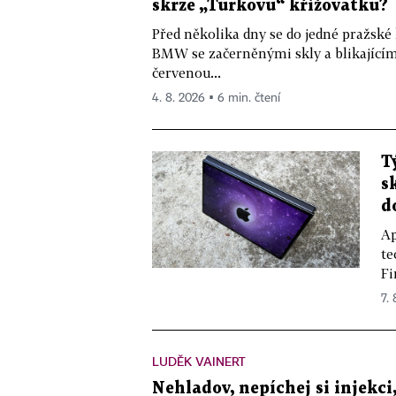
skrze „Turkovu“ křižovatku?
Před několika dny se do jedné pražské
BMW se začerněnými skly a blikající
červenou...
4. 8. 2026 ▪ 6 min. čtení
T
s
d
Ap
te
Fi
7.
LUDĚK VAINERT
Nehladov, nepíchej si injekci,