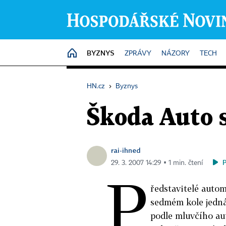
BYZNYS
HOME
ZPRÁVY
NÁZORY
TECH
HN.cz
›
Byznys
Škoda Auto s
rai-ihned
29. 3. 2007 14:29 ▪ 1 min. čtení
P
ředstavitelé auto
sedmém kole jedná
podle mluvčího au