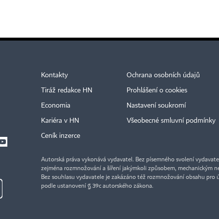
Kontakty
Ochrana osobních údajů
Tiráž redakce HN
Prohlášení o cookies
Economia
Nastavení soukromí
Kariéra v HN
Všeobecné smluvní podmínky
Ceník inzerce
Autorská práva vykonává vydavatel. Bez písemného svolení vydavatele 
zejména rozmnožování a šíření jakýmkoli způsobem, mechanickým ne
Bez souhlasu vydavatele je zakázáno též rozmnožování obsahu pro 
podle ustanovení § 39c autorského zákona.