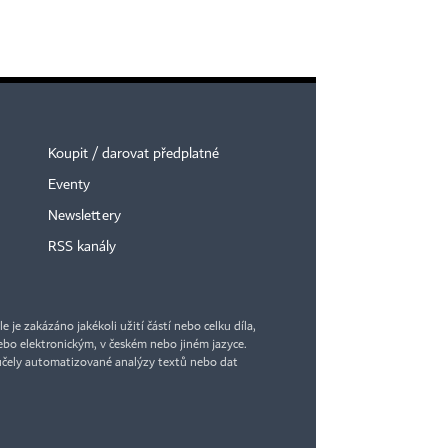
Koupit / darovat předplatné
Eventy
Newslettery
RSS kanály
je zakázáno jakékoli užití částí nebo celku díla,
bo elektronickým, v českém nebo jiném jazyce.
účely automatizované analýzy textů nebo dat