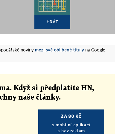
HRÁT
mezi své oblíbené tituly
ospodářské noviny
na Google
ma. Když si předplatíte HN,
echny naše články
.
ZA 80 KČ
s mobilní aplikací
a bez reklam