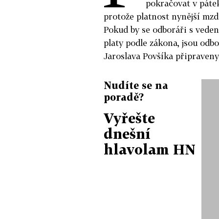
pokračovat v pátek
protože platnost nynější mzd
Pokud by se odboráři s vede
platy podle zákona, jsou odb
Jaroslava Povšíka připraveny
Nudíte se na
poradě?
Vyřešte
dnešní
hlavolam HN