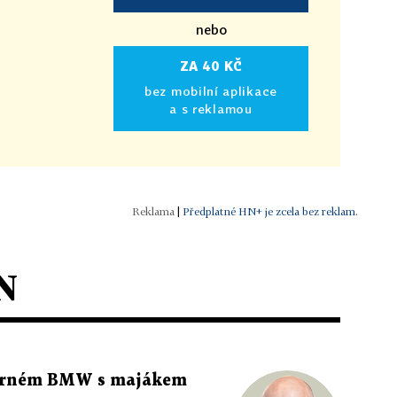
nebo
ZA 40 KČ
bez mobilní aplikace
a s reklamou
|
Předplatné HN+ je zcela bez reklam.
N
 černém BMW s majákem