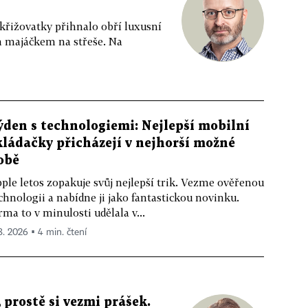
 křižovatky přihnalo obří luxusní
m majáčkem na střeše. Na
ýden s technologiemi: Nejlepší mobilní
kládačky přicházejí v nejhorší možné
obě
ple letos zopakuje svůj nejlepší trik. Vezme ověřenou
chnologii a nabídne ji jako fantastickou novinku.
rma to v minulosti udělala v...
 8. 2026 ▪ 4 min. čtení
 prostě si vezmi prášek.