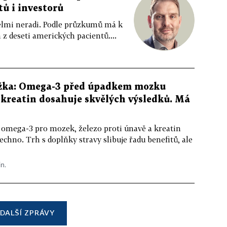
tů i investorů
 velmi neradi. Podle průzkumů má k
z deseti amerických pacientů....
žka: Omega-3 před úpadkem mozku
kreatin dosahuje skvělých výsledků. Má
 omega-3 pro mozek, železo proti únavě a kreatin
echno. Trh s doplňky stravy slibuje řadu benefitů, ale
in.
DALŠÍ ZPRÁVY