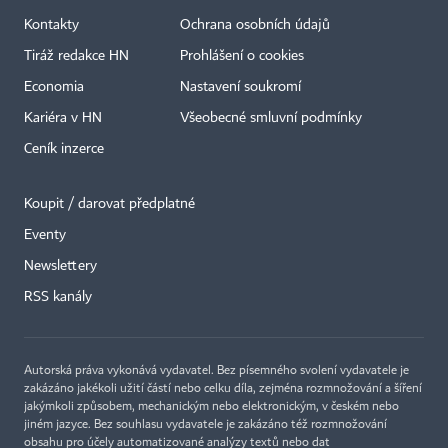
Kontakty
Ochrana osobních údajů
Tiráž redakce HN
Prohlášení o cookies
Economia
Nastavení soukromí
Kariéra v HN
Všeobecné smluvní podmínky
Ceník inzerce
Koupit / darovat předplatné
Eventy
Newslettery
RSS kanály
Autorská práva vykonává vydavatel. Bez písemného svolení vydavatele je
zakázáno jakékoli užití částí nebo celku díla, zejména rozmnožování a šíření
jakýmkoli způsobem, mechanickým nebo elektronickým, v českém nebo
jiném jazyce. Bez souhlasu vydavatele je zakázáno též rozmnožování
obsahu pro účely automatizované analýzy textů nebo dat