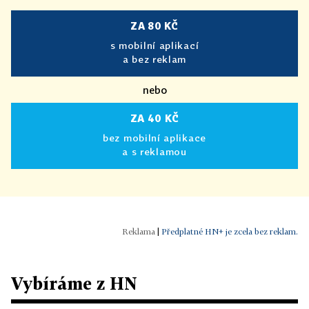
ZA 80 KČ
s mobilní aplikací
a bez reklam
nebo
ZA 40 KČ
bez mobilní aplikace
a s reklamou
|
Předplatné HN+ je zcela bez reklam.
Vybíráme z HN