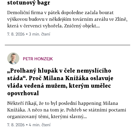
stotunový bagr
Demoliční firma v pátek dopoledne začala bourat
výškovou budovu v někdejším továrním areálu ve Zlíně,
která v červenci vyhořela. Zničený objekt...
7. 8. 2026 ▪ 3 min. čtení
PETR HONZEJK
„Prolhaný hlupák v čele nemyslícího
stáda“. Proč Milana Knížáka oslavuje
vláda vedená mužem, kterým umělec
opovrhoval
Někteří říkají, že to byl poslední happening Milana
Knížáka. A něco na tom je. Pohřeb se státními poctami
organizovaný těmi, kterými slavný...
7. 8. 2026 ▪ 4 min. čtení