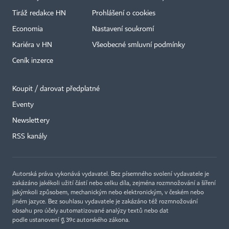
Tiráž redakce HN
Prohlášení o cookies
Economia
Nastavení soukromí
Kariéra v HN
Všeobecné smluvní podmínky
Ceník inzerce
Koupit / darovat předplatné
Eventy
Newslettery
RSS kanály
Autorská práva vykonává vydavatel. Bez písemného svolení vydavatele je
zakázáno jakékoli užití částí nebo celku díla, zejména rozmnožování a šíření
jakýmkoli způsobem, mechanickým nebo elektronickým, v českém nebo
jiném jazyce. Bez souhlasu vydavatele je zakázáno též rozmnožování
obsahu pro účely automatizované analýzy textů nebo dat
podle ustanovení § 39c autorského zákona.