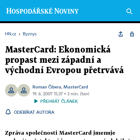
HN.cz
›
Byznys
MasterCard: Ekonomická
propast mezi západní a
východní Evropou přetrvává
Roman Čibera
MasterCard
,
19. 6. 2007 15:37 ▪ 3 min. čtení
PŘEHRÁT ČLÁNEK
ODEBÍRAT AUTORA
Zpráva společnosti MasterCard jmenuje