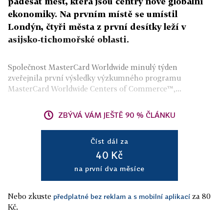
padesát měst, která jsou centry nové globální
ekonomiky. Na prvním místě se umístil
Londýn, čtyři města z první desítky leží v
asijsko-tichomořské oblasti.
Společnost MasterCard Worldwide minulý týden
zveřejnila první výsledky výzkumného programu
MasterCard Worldwide Centers of Commerce™,...
ZBÝVÁ VÁM JEŠTĚ 90 % ČLÁNKU
Číst dál za
40 Kč
na první dva měsíce
Nebo zkuste
za 80
předplatné bez reklam a s mobilní aplikací
Kč.