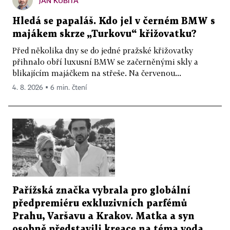
JAN KUBITA
Hledá se papaláš. Kdo jel v černém BMW s
majákem skrze „Turkovu“ křižovatku?
Před několika dny se do jedné pražské křižovatky
přihnalo obří luxusní BMW se začerněnými skly a
blikajícím majáčkem na střeše. Na červenou...
4. 8. 2026 ▪ 6 min. čtení
Pařížská značka vybrala pro globální
předpremiéru exkluzivních parfémů
Prahu, Varšavu a Krakov. Matka a syn
osobně představili kreace na téma voda,