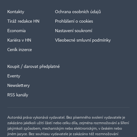
Kontakty
Ochrana osobních údajů
Tiráž redakce HN
Prohlášení o cookies
Economia
Nastavení soukromí
Kariéra v HN
Všeobecné smluvní podmínky
Ceník inzerce
Koupit / darovat předplatné
Eventy
Newslettery
RSS kanály
Autorská práva vykonává vydavatel. Bez písemného svolení vydavatele je
zakázáno jakékoli užití částí nebo celku díla, zejména rozmnožování a šíření
jakýmkoli způsobem, mechanickým nebo elektronickým, v českém nebo
jiném jazyce. Bez souhlasu vydavatele je zakázáno též rozmnožování