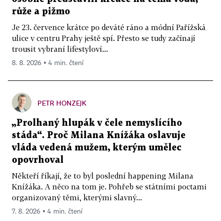
růže a pižmo
Je 23. července krátce po deváté ráno a módní Pařížská
ulice v centru Prahy ještě spí. Přesto se tudy začínají
trousit vybraní lifestyloví...
8. 8. 2026 ▪ 4 min. čtení
PETR HONZEJK
„Prolhaný hlupák v čele nemyslícího
stáda“. Proč Milana Knížáka oslavuje
vláda vedená mužem, kterým umělec
opovrhoval
Někteří říkají, že to byl poslední happening Milana
Knížáka. A něco na tom je. Pohřeb se státními poctami
organizovaný těmi, kterými slavný...
7. 8. 2026 ▪ 4 min. čtení