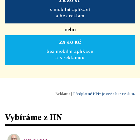
ZA 80 KČ
s mobilní aplikací
a bez reklam
nebo
ZA 40 KČ
bez mobilní aplikace
a s reklamou
|
Předplatné HN+ je zcela bez reklam.
Vybíráme z HN