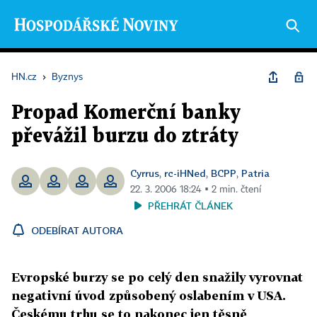
HN.cz
›
Byznys
Propad Komerční banky
převážil burzu do ztráty
Cyrrus
rc-iHNed
BCPP
Patria
,
,
,
22. 3. 2006 18:24 ▪ 2 min. čtení
PŘEHRÁT ČLÁNEK
ODEBÍRAT AUTORA
Evropské burzy se po celý den snažily vyrovnat
negativní úvod způsobený oslabením v USA.
Českému trhu se to nakonec jen těsně