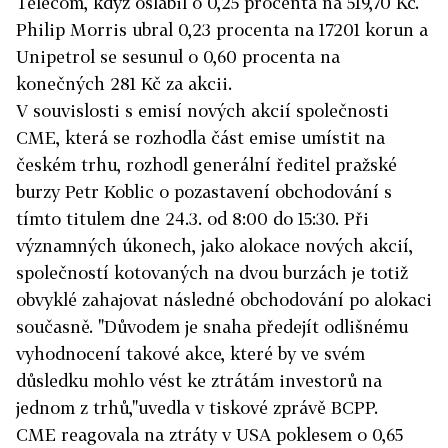
Telecom, když oslabil o 0,25 procenta na 519,70 Kč.
Philip Morris ubral 0,23 procenta na 17201 korun a
Unipetrol se sesunul o 0,60 procenta na
konečných 281 Kč za akcii.
V souvislosti s emisí nových akcií společnosti
CME, která se rozhodla část emise umístit na
českém trhu, rozhodl generální ředitel pražské
burzy Petr Koblic o pozastavení obchodování s
tímto titulem dne 24.3. od 8:00 do 15:30. Při
významných úkonech, jako alokace nových akcií,
společností kotovaných na dvou burzách je totiž
obvyklé zahajovat následné obchodování po alokaci
současně. "Důvodem je snaha předejít odlišnému
vyhodnocení takové akce, které by ve svém
důsledku mohlo vést ke ztrátám investorů na
jednom z trhů,"uvedla v tiskové zprávě BCPP.
CME reagovala na ztráty v USA poklesem o 0,65