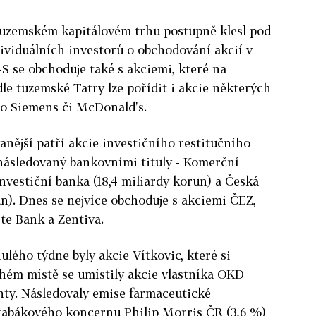
uzemském kapitálovém trhu postupně klesl pod
dividuálních investorů o obchodování akcií v
S se obchoduje také s akciemi, které na
dle tuzemské Tatry lze pořídit i akcie některých
o Siemens či McDonald's.
nější patří akcie investičního restitučního
 následovaný bankovními tituly - Komerční
Investiční banka (18,4 miliardy korun) a Česká
un). Dnes se nejvíce obchoduje s akciemi ČEZ,
ste Bank a Zentiva.
ulého týdne byly akcie Vítkovic, které si
uhém místě se umístily akcie vlastníka OKD
nty. Následovaly emise farmaceutické
 tabákového koncernu Philip Morris ČR (3,6 %)