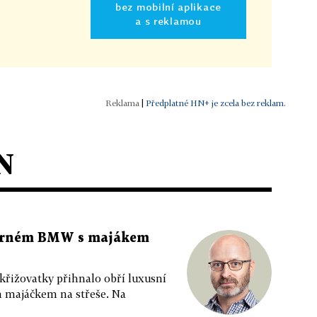
bez mobilní aplikace
a s reklamou
|
Předplatné HN+ je zcela bez reklam.
N
 černém BMW s majákem
 křižovatky přihnalo obří luxusní
m majáčkem na střeše. Na