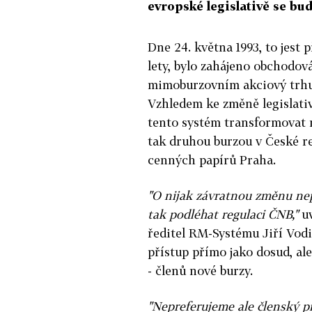
evropské legislativě se b
Dne 24. května 1993, to jest 
lety, bylo zahájeno obchodov
mimoburzovním akciový trh
Vzhledem ke změně legislati
tento systém transformovat n
tak druhou burzou v České re
cenných papírů Praha.
"O nijak závratnou změnu nep
tak podléhat regulaci ČNB,"
uv
ředitel RM-Systému Jiří Vod
přístup přímo jako dosud, a
- členů nové burzy.
"Nepreferujeme ale členský př