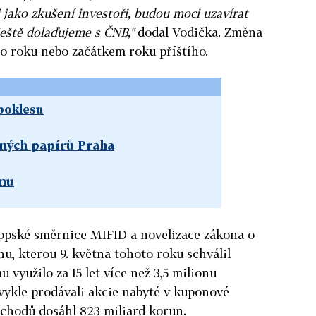
jako zkušení investoři, budou moci uzavírat
eště dolaďujeme s ČNB,"
dodal Vodička. Změna
o roku nebo začátkem roku příštího.
poklesu
nných papírů Praha
ému
ropské směrnice MIFID a novelizace zákona o
u, kterou 9. května tohoto roku schválil
využilo za 15 let více než 3,5 milionu
vykle prodávali akcie nabyté v kuponové
bchodů dosáhl 823 miliard korun.