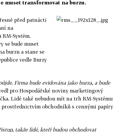
ude muset transformovat na burzu.
přesně před patnácti
ání na
u RM-Systém.
vy se bude muset
a burzu a stane se
publice vedle Burzy
ůjde. Firma bude evidována jako burza, a bude
edl pro Hospodářské noviny marketingový
ička. Lidé také nebudou mít na trh RM-Systému
le prostřednictvím obchodníků s cennými papíry
ístup, takže lidé, kteří budou obchodovat