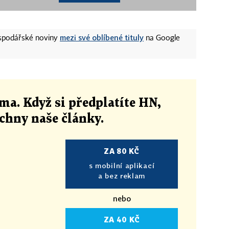
mezi své oblíbené tituly
ospodářské noviny
na Google
ma. Když si předplatíte HN,
echny naše články
.
ZA 80 KČ
s mobilní aplikací
a bez reklam
nebo
ZA 40 KČ