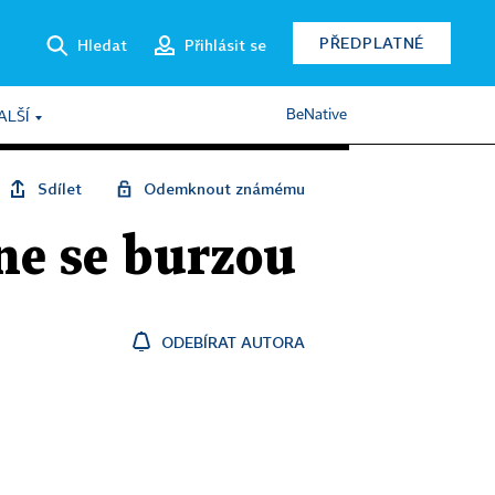
PŘEDPLATNÉ
Hledat
Přihlásit se
BeNative
ALŠÍ
Sdílet
Odemknout známému
ne se burzou
ODEBÍRAT AUTORA