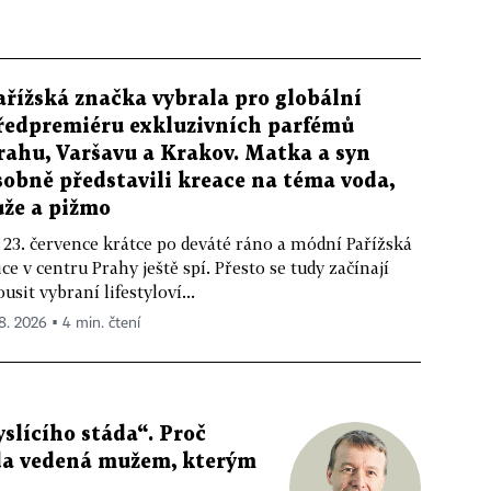
ařížská značka vybrala pro globální
ředpremiéru exkluzivních parfémů
rahu, Varšavu a Krakov. Matka a syn
sobně představili kreace na téma voda,
ůže a pižmo
 23. července krátce po deváté ráno a módní Pařížská
ice v centru Prahy ještě spí. Přesto se tudy začínají
ousit vybraní lifestyloví...
 8. 2026 ▪ 4 min. čtení
slícího stáda“. Proč
da vedená mužem, kterým