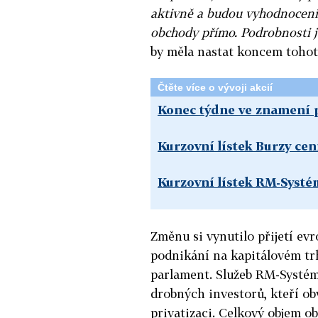
aktivně a budou vyhodnoceni 
obchody přímo. Podrobnosti j
by měla nastat koncem tohot
Čtěte více o vývoji akcií
Konec týdne ve znamení 
Kurzovní lístek Burzy ce
Kurzovní lístek RM-Syst
Změnu si vynutilo přijetí ev
podnikání na kapitálovém trh
parlament. Služeb RM-Systému 
drobných investorů, kteří ob
privatizaci. Celkový objem o