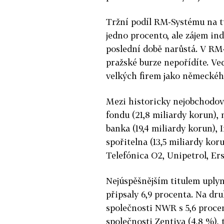
Tržní podíl RM-Systému na t
jedno procento, ale zájem in
poslední době narůstá. V RM-
pražské burze nepořídíte. Ve
velkých firem jako německéh
Mezi historicky nejobchodova
fondu (21,8 miliardy korun),
banka (19,4 miliardy korun), 
spořitelna (13,5 miliardy kor
Telefónica O2, Unipetrol, Er
Nejúspěšnějším titulem uplyn
připsaly 6,9 procenta. Na dr
společnosti NWR s 5,6 proce
společnosti Zentiva (4,8 %),