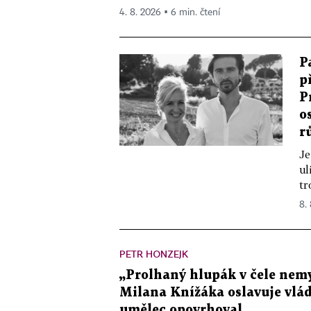
4. 8. 2026 ▪ 6 min. čtení
P
p
P
o
r
Je
ul
tr
8.
PETR HONZEJK
„Prolhaný hlupák v čele nemy
Milana Knížáka oslavuje vlá
umělec opovrhoval