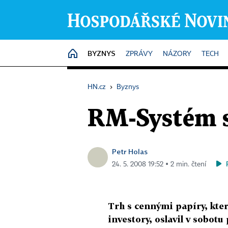
BYZNYS
HOME
ZPRÁVY
NÁZORY
TECH
HN.cz
›
Byznys
RM-Systém sl
Petr Holas
24. 5. 2008 19:52 ▪ 2 min. čtení
Trh s cennými papíry, kte
investory, oslavil v sobotu