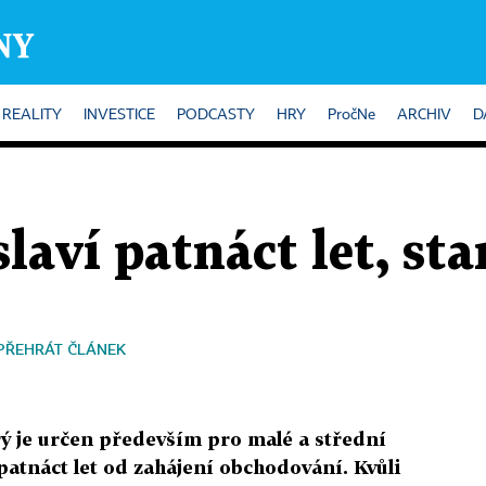
REALITY
INVESTICE
PODCASTY
HRY
PročNe
ARCHIV
D
aví patnáct let, sta
PŘEHRÁT ČLÁNEK
rý je určen především pro malé a střední
 patnáct let od zahájení obchodování. Kvůli