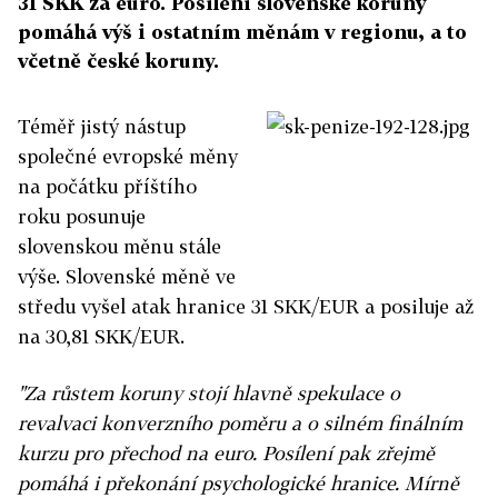
31 SKK za euro. Posílení slovenské koruny
pomáhá výš i ostatním měnám v regionu, a to
včetně české koruny.
Téměř jistý nástup
společné evropské měny
na počátku příštího
roku posunuje
slovenskou měnu stále
výše. Slovenské měně ve
středu vyšel atak hranice 31 SKK/EUR a posiluje až
na 30,81 SKK/EUR.
"Za růstem koruny stojí hlavně spekulace o
revalvaci konverzního poměru a o silném finálním
kurzu pro přechod na euro. Posílení pak zřejmě
pomáhá i překonání psychologické hranice. Mírně