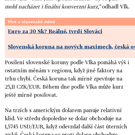
mohl nacházet i finální konverzní kurz,"
odhadl Vlk.
Více o slovenské měně
Euro za 30 Sk? Reálné, tvrdí Slováci
Slovenská koruna na nových maximech, česká os
Posílení slovenské koruny podle Vlka pomáhá výš i
ostatním měnám v regionu, když jiné faktory na
trhu chybí. Česká koruna tak mírně zpevňuje na
25,11 CZK/EUR. Během dne podle Vlka může kurz
ještě mírně posilovat.
Na trzích s americkým dolarem panuje relativní
klid. Ve středu dopoledne se dolar obchoduje na
1,5745 USD/EUR, když odevzdal další část úterních
zisků. Česká koruna se proti dolaru obchoduje