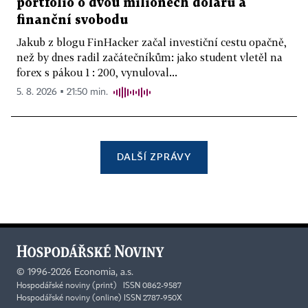
portfolio o dvou milionech dolarů a
finanční svobodu
Jakub z blogu FinHacker začal investiční cestu opačně,
než by dnes radil začátečníkům: jako student vletěl na
forex s pákou 1 : 200, vynuloval...
5. 8. 2026 ▪ 21:50 min.
DALŠÍ ZPRÁVY
©
1996-2026
Economia, a.s.
Hospodářské noviny (print) ISSN 0862-9587
Hospodářské noviny (online) ISSN 2787-950X