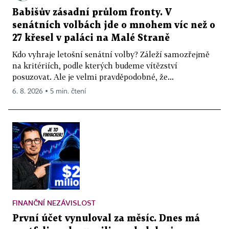
Babišův zásadní průlom fronty. V
senátních volbách jde o mnohem víc než o
27 křesel v paláci na Malé Straně
Kdo vyhraje letošní senátní volby? Záleží samozřejmě
na kritériích, podle kterých budeme vítězství
posuzovat. Ale je velmi pravděpodobné, že...
6. 8. 2026 ▪ 5 min. čtení
FINANČNÍ NEZÁVISLOST
První účet vynuloval za měsíc. Dnes má