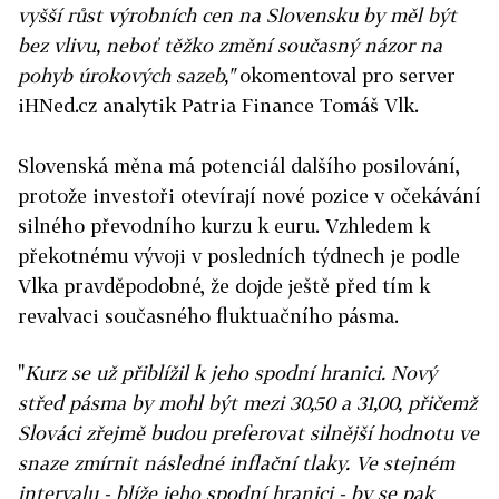
vyšší růst výrobních cen na Slovensku by měl být
bez vlivu, neboť těžko změní současný názor na
pohyb úrokových sazeb,"
okomentoval pro server
iHNed.cz analytik Patria Finance Tomáš Vlk.
Slovenská měna má potenciál dalšího posilování,
protože investoři otevírají nové pozice v očekávání
silného převodního kurzu k euru. Vzhledem k
překotnému vývoji v posledních týdnech je podle
Vlka pravděpodobné, že dojde ještě před tím k
revalvaci současného fluktuačního pásma.
"
Kurz se už přiblížil k jeho spodní hranici. Nový
střed pásma by mohl být mezi 30,50 a 31,00, přičemž
Slováci zřejmě budou preferovat silnější hodnotu ve
snaze zmírnit následné inflační tlaky. Ve stejném
intervalu - blíže jeho spodní hranici - by se pak