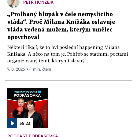
PETR HONZEJK
„Prolhaný hlupák v čele nemyslícího
stáda“. Proč Milana Knížáka oslavuje
vláda vedená mužem, kterým umělec
opovrhoval
Někteří říkají, že to byl poslední happening Milana
Knížáka. A něco na tom je. Pohřeb se státními poctami
organizovaný těmi, kterými slavný...
7. 8. 2026 ▪ 4 min. čtení
55:23
PODCAST PODPÁSOVKA