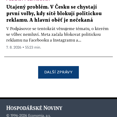
Utajený problém. V Česku se chystají
první volby, kdy sítě blokují politickou
reklamu. A hlavní oběť je nečekaná
V Podpásovce se tentokrát věnujeme tématu, o kterém
se vůbec nemluví. Meta začala blokovat politickou
reklamu na Facebooku a Instagramu a...
7. 8. 2026 ▪ 55:23 min.
DALŠÍ ZPRÁVY
©
1996-2026
Economia, a.s.