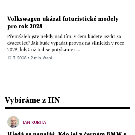
Volkswagen ukázal futuristické modely
pro rok 2028
Přemýšleli jste někdy nad tím, v čem budete jezdit za
dvacet let? Jak bude vypadat provoz na silnicích v roce
2028, když už teď se potýkáme s...
10. 7. 2008 ▪ 2 min. čtení
Vybíráme z HN
JAN KUBITA
Hledá se papaláš. Kdo jel v černém BMW s