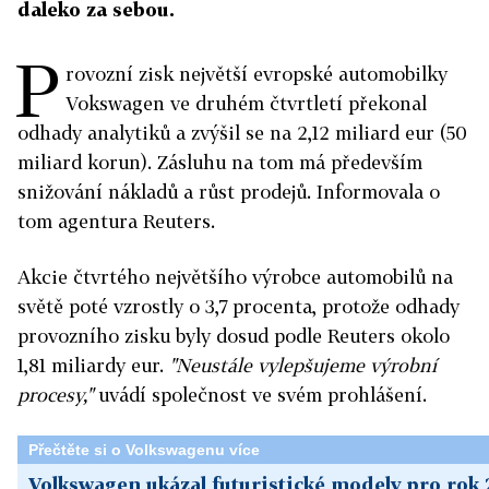
daleko za sebou.
P
rovozní zisk největší evropské automobilky
Vokswagen ve druhém čtvrtletí překonal
odhady analytiků a zvýšil se na 2,12 miliard eur (50
miliard korun). Zásluhu na tom má především
snižování nákladů a růst prodejů. Informovala o
tom agentura Reuters.
Akcie čtvrtého největšího výrobce automobilů na
světě poté vzrostly o 3,7 procenta, protože odhady
provozního zisku byly dosud podle Reuters okolo
1,81 miliardy eur.
"Neustále vylepšujeme výrobní
procesy,"
uvádí společnost ve svém prohlášení.
Přečtěte si o Volkswagenu více
Volkswagen ukázal futuristické modely pro rok