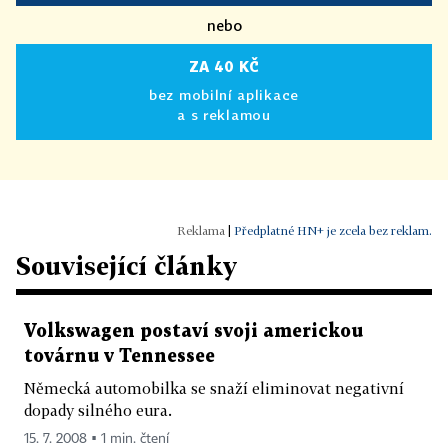
nebo
ZA 40 KČ
bez mobilní aplikace
a s reklamou
|
Předplatné HN+ je zcela bez reklam.
Související články
Volkswagen postaví svoji americkou
továrnu v Tennessee
Německá automobilka se snaží eliminovat negativní
dopady silného eura.
15. 7. 2008 ▪ 1 min. čtení