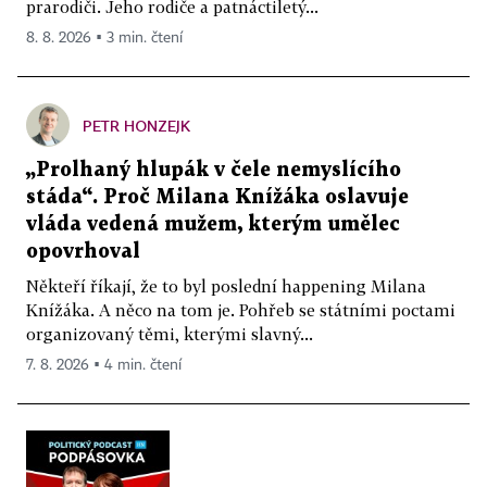
prarodiči. Jeho rodiče a patnáctiletý...
8. 8. 2026 ▪ 3 min. čtení
PETR HONZEJK
„Prolhaný hlupák v čele nemyslícího
stáda“. Proč Milana Knížáka oslavuje
vláda vedená mužem, kterým umělec
opovrhoval
Někteří říkají, že to byl poslední happening Milana
Knížáka. A něco na tom je. Pohřeb se státními poctami
organizovaný těmi, kterými slavný...
7. 8. 2026 ▪ 4 min. čtení