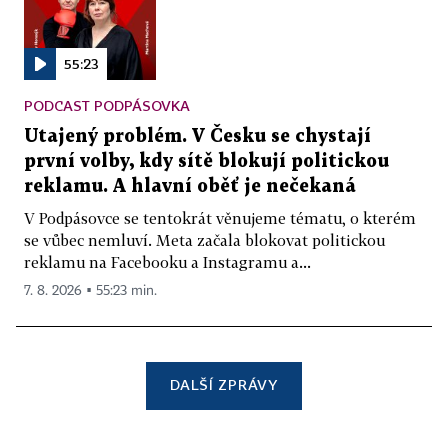
55:23
PODCAST PODPÁSOVKA
Utajený problém. V Česku se chystají
první volby, kdy sítě blokují politickou
reklamu. A hlavní oběť je nečekaná
V Podpásovce se tentokrát věnujeme tématu, o kterém
se vůbec nemluví. Meta začala blokovat politickou
reklamu na Facebooku a Instagramu a...
7. 8. 2026 ▪ 55:23 min.
DALŠÍ ZPRÁVY