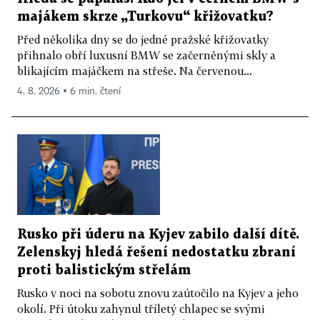
majákem skrze „Turkovu“ křižovatku?
Před několika dny se do jedné pražské křižovatky
přihnalo obří luxusní BMW se začerněnými skly a
blikajícím majáčkem na střeše. Na červenou...
4. 8. 2026 ▪ 6 min. čtení
Rusko při úderu na Kyjev zabilo další dítě.
Zelenskyj hledá řešení nedostatku zbraní
proti balistickým střelám
Rusko v noci na sobotu znovu zaútočilo na Kyjev a jeho
okolí. Při útoku zahynul tříletý chlapec se svými