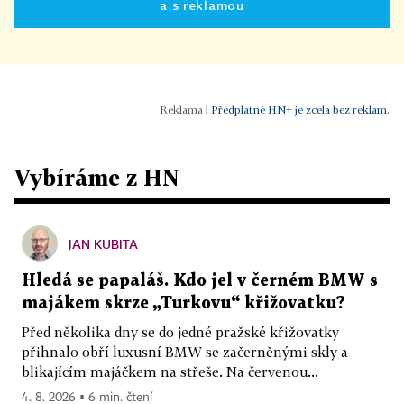
a s reklamou
|
Předplatné HN+ je zcela bez reklam.
Vybíráme z HN
JAN KUBITA
Hledá se papaláš. Kdo jel v černém BMW s
majákem skrze „Turkovu“ křižovatku?
Před několika dny se do jedné pražské křižovatky
přihnalo obří luxusní BMW se začerněnými skly a
blikajícím majáčkem na střeše. Na červenou...
4. 8. 2026 ▪ 6 min. čtení