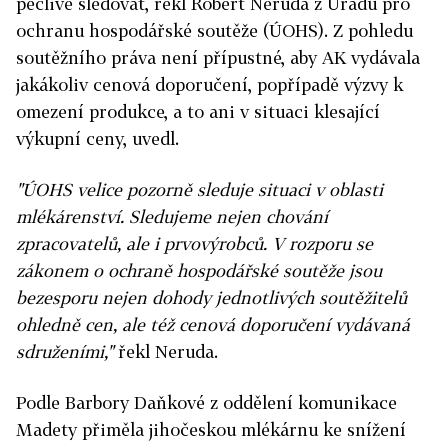
pečlivě sledovat, řekl Robert Neruda z Úřadu pro
ochranu hospodářské soutěže (ÚOHS). Z pohledu
soutěžního práva není přípustné, aby AK vydávala
jakákoliv cenová doporučení, popřípadě výzvy k
omezení produkce, a to ani v situaci klesající
výkupní ceny, uvedl.
"ÚOHS velice pozorně sleduje situaci v oblasti
mlékárenství. Sledujeme nejen chování
zpracovatelů, ale i prvovýrobců. V rozporu se
zákonem o ochraně hospodářské soutěže jsou
bezesporu nejen dohody jednotlivých soutěžitelů
ohledně cen, ale též cenová doporučení vydávaná
sdruženími,"
řekl Neruda.
Podle Barbory Daňkové z oddělení komunikace
Madety přiměla jihočeskou mlékárnu ke snížení