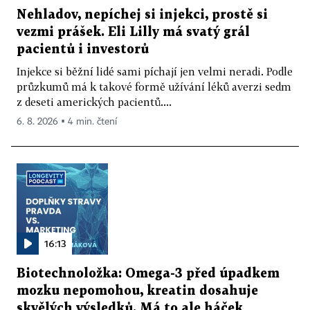
Nehladov, nepíchej si injekci, prostě si
vezmi prášek. Eli Lilly má svatý grál
pacientů i investorů
Injekce si běžní lidé sami píchají jen velmi neradi. Podle
průzkumů má k takové formě užívání léků averzi sedm
z deseti amerických pacientů....
6. 8. 2026 ▪ 4 min. čtení
16:13
Biotechnoložka: Omega-3 před úpadkem
mozku nepomohou, kreatin dosahuje
skvělých výsledků. Má to ale háček