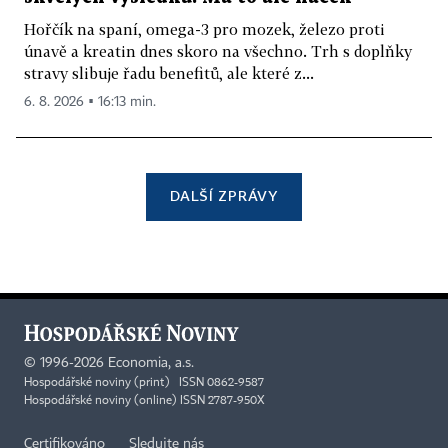
Hořčík na spaní, omega-3 pro mozek, železo proti
únavě a kreatin dnes skoro na všechno. Trh s doplňky
stravy slibuje řadu benefitů, ale které z...
6. 8. 2026 ▪ 16:13 min.
DALŠÍ ZPRÁVY
©
1996-2026
Economia, a.s.
Hospodářské noviny (print) ISSN 0862-9587
Hospodářské noviny (online) ISSN 2787-950X
Certifikováno
Sledujte nás