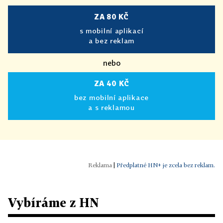
ZA 80 KČ
s mobilní aplikací
a bez reklam
nebo
ZA 40 KČ
bez mobilní aplikace
a s reklamou
|
Předplatné HN+ je zcela bez reklam.
Vybíráme z HN