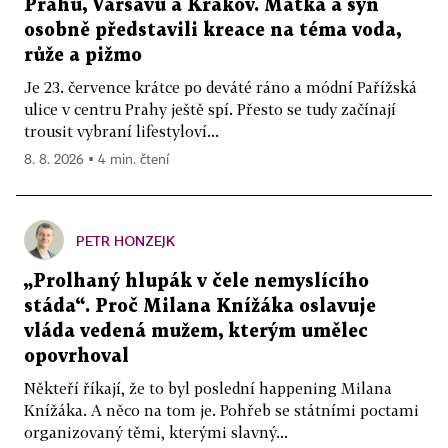
Prahu, Varšavu a Krakov. Matka a syn
osobně představili kreace na téma voda,
růže a pižmo
Je 23. července krátce po deváté ráno a módní Pařížská
ulice v centru Prahy ještě spí. Přesto se tudy začínají
trousit vybraní lifestyloví...
8. 8. 2026 ▪ 4 min. čtení
PETR HONZEJK
„Prolhaný hlupák v čele nemyslícího
stáda“. Proč Milana Knížáka oslavuje
vláda vedená mužem, kterým umělec
opovrhoval
Někteří říkají, že to byl poslední happening Milana
Knížáka. A něco na tom je. Pohřeb se státními poctami
organizovaný těmi, kterými slavný...