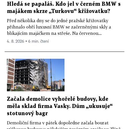
Hledá se papaláš. Kdo jel v černém BMW s
majákem skrze „Turkovu“ křižovatku?
Před několika dny se do jedné pražské křižovatky
přihnalo obří luxusní BMW se začerněnými skly a
blikajícím majáčkem na střeše. Na červenou...
4. 8. 2026 ▪ 6 min. čtení
Začala demolice vyhořelé budovy, kde
měla sklad firma Vasky. Dům „ukusuje“
stotunový bagr
Demoliční firma v pátek dopoledne začala bourat
výškovou budovu v někdejším továrním areálu ve Zlíně,