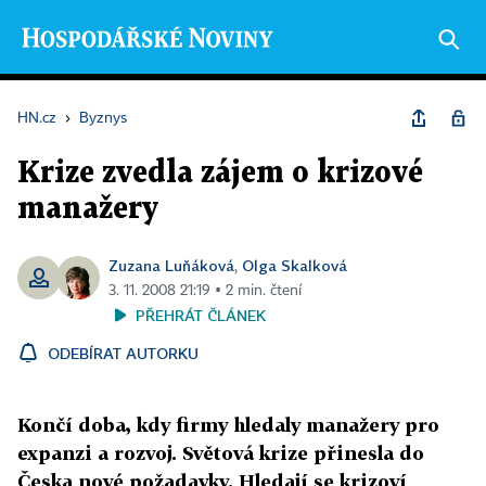
HN.cz
›
Byznys
Krize zvedla zájem o krizové
manažery
Zuzana Luňáková
Olga Skalková
,
3. 11. 2008 21:19 ▪ 2 min. čtení
PŘEHRÁT ČLÁNEK
ODEBÍRAT AUTORKU
Končí doba, kdy firmy hledaly manažery pro
expanzi a rozvoj. Světová krize přinesla do
Česka nové požadavky. Hledají se krizoví