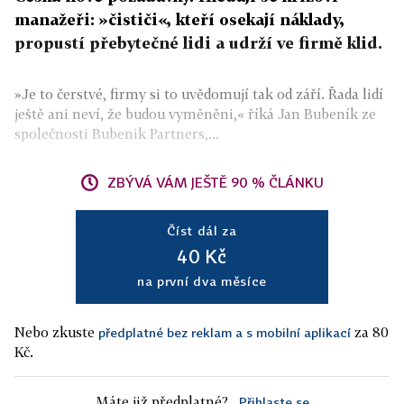
manažeři: »čističi«, kteří osekají náklady,
propustí přebytečné lidi a udrží ve firmě klid.
»Je to čerstvé, firmy si to uvědomují tak od září. Řada lidí
ještě ani neví, že budou vyměněni,« říká Jan Bubeník ze
společnosti Bubenik Partners,...
ZBÝVÁ VÁM JEŠTĚ 90 % ČLÁNKU
Číst dál za
40 Kč
na první dva měsíce
Nebo zkuste
za 80
předplatné bez reklam a s mobilní aplikací
Kč.
Máte již předplatné?
Přihlaste se