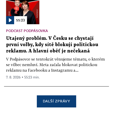
55:23
PODCAST PODPÁSOVKA
Utajený problém. V Česku se chystají
první volby, kdy sítě blokují politickou
reklamu. A hlavní oběť je nečekaná
V Podpásovce se tentokrát věnujeme tématu, o kterém
se vůbec nemluví. Meta začala blokovat politickou
reklamu na Facebooku a Instagramu a...
7. 8. 2026 ▪ 55:23 min.
DALŠÍ ZPRÁVY