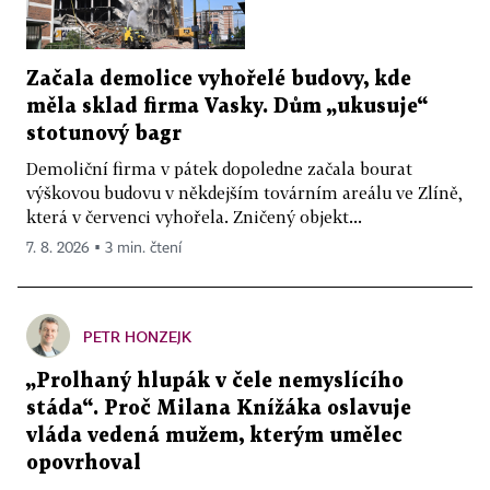
Začala demolice vyhořelé budovy, kde
měla sklad firma Vasky. Dům „ukusuje“
stotunový bagr
Demoliční firma v pátek dopoledne začala bourat
výškovou budovu v někdejším továrním areálu ve Zlíně,
která v červenci vyhořela. Zničený objekt...
7. 8. 2026 ▪ 3 min. čtení
PETR HONZEJK
„Prolhaný hlupák v čele nemyslícího
stáda“. Proč Milana Knížáka oslavuje
vláda vedená mužem, kterým umělec
opovrhoval