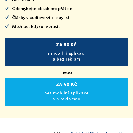
Odemykejte obsah pro přátele
Články v audioverzi + playlist
Možnost kdykoliv zrušit
ZA 80 KČ
s mobilní aplikací
a bez reklam
nebo
ZA 40 KČ
bez mobilní aplikace
a s reklamou