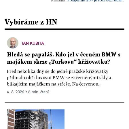
|
Předplatné HN+ je zcela bez reklam.
Vybíráme z HN
JAN KUBITA
Hledá se papaláš. Kdo jel v černém BMW s
majákem skrze „Turkovu“ křižovatku?
Před několika dny se do jedné pražské křižovatky
přihnalo obří luxusní BMW se začerněnými skly a
blikajícím majáčkem na střeše. Na červenou...
4. 8. 2026 ▪ 6 min. čtení