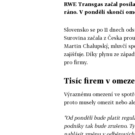
RWE Transgas začal posíla
ráno. V pondělí skončí om
Slovensko se po 11 dnech ods
Surovina začala z Česka prou
Martin Chalupský, mluvčí sp
zajišťuje. Díky plynu ze záp
pro firmy.
Tisíc firem v omez
Výraznému omezení ve spotřeb
proto musely omezit nebo ale
"Od pondělí bude platit regul
podniky tak bude zrušeno. Ty
nahlásit změnu v odběrovýc