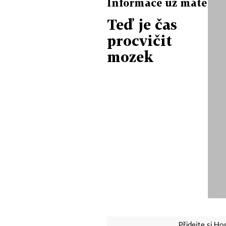
Informace už máte
Teď je čas
procvičit
mozek
Přidejte si H