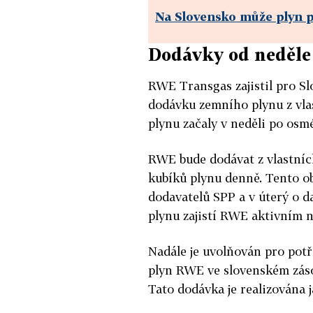
Na Slovensko může plyn 
Dodávky od neděle
RWE Transgas zajistil pro Sl
dodávku zemního plynu z vla
plynu začaly v neděli po osm
RWE bude dodávat z vlastních
kubíků plynu denně. Tento o
dodavatelů SPP a v úterý o d
plynu zajistí RWE aktivním 
Nadále je uvolňován pro pot
plyn RWE ve slovenském záso
Tato dodávka je realizována 