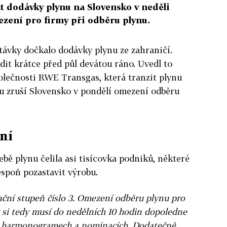
t dodávky plynu na Slovensko v neděli
ezení pro firmy při odběru plynu.
távky dočkalo dodávky plynu ze zahraničí.
dit krátce před půl devátou ráno. Uvedl to
olečnosti RWE Transgas, která tranzit plynu
adu zruší Slovensko v pondělí omezení odběru
ení
ě plynu čelila asi tisícovka podniků, některé
spoň pozastavit výrobu.
ační stupeň číslo 3. Omezení odběru plynu pro
 si tedy musí do nedělních 10 hodin dopoledne
h harmonogramech a nominacích. Dodatečně