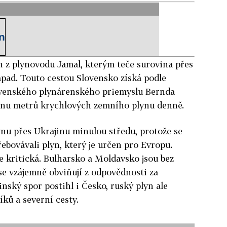
n
n z plynovodu Jamal, kterým teče surovina přes
ápad. Touto cestou Slovensko získá podle
ovenského plynárenského priemyslu Bernda
onu metrů krychlových zemního plynu denně.
nu přes Ukrajinu minulou středu, protože se
ebovávali plyn, který je určen pro Evropu.
e kritická. Bulharsko a Moldavsko jsou bez
se vzájemně obviňují z odpovědnosti za
inský spor postihl i Česko, ruský plyn ale
íků a severní cesty.