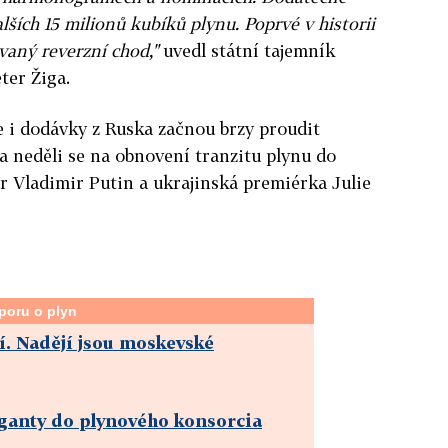
ších 15 milionů kubíků plynu. Poprvé v historii
vaný reverzní chod,"
uvedl státní tajemník
ter Žiga.
e i dodávky z Ruska začnou brzy proudit
a neděli se na obnovení tranzitu plynu do
r Vladimir Putin a ukrajinská premiérka Julie
poru o plyn
í. Nadějí jsou moskevské
ganty do plynového konsorcia