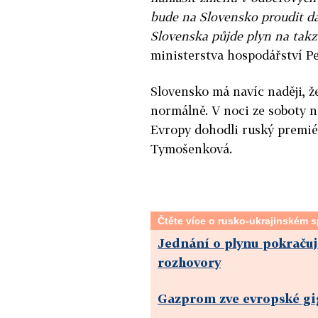
bude na Slovensko proudit dal
Slovenska půjde plyn na takz
ministerstva hospodářství Pe
Slovensko má navíc naději, ž
normálně. V noci ze soboty n
Evropy dohodli ruský premié
Tymošenková.
Čtěte více o rusko-ukrajinském s
Jednání o plynu pokračuj
rozhovory
Gazprom zve evropské gi