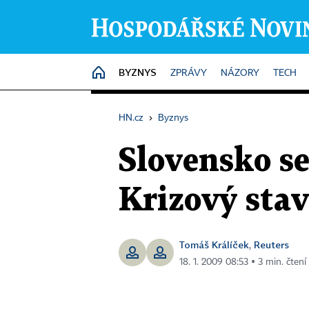
BYZNYS
HOME
ZPRÁVY
NÁZORY
TECH
HN.cz
›
Byznys
Slovensko se
Krizový stav
Tomáš Králíček
Reuters
,
18. 1. 2009 08:53 ▪ 3 min. čtení