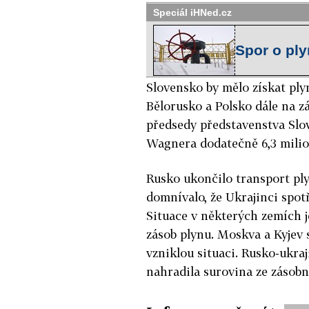
Speciál iHNed.cz
Spor o ply
Slovensko by mělo získat ply
Bělorusko a Polsko dále na z
předsedy představenstva Sl
Wagnera dodatečně 6,3 mili
Rusko ukončilo transport ply
domnívalo, že Ukrajinci spotř
Situace v některých zemích j
zásob plynu. Moskva a Kyjev 
vzniklou situaci. Rusko-ukraj
nahradila surovina ze zásobn