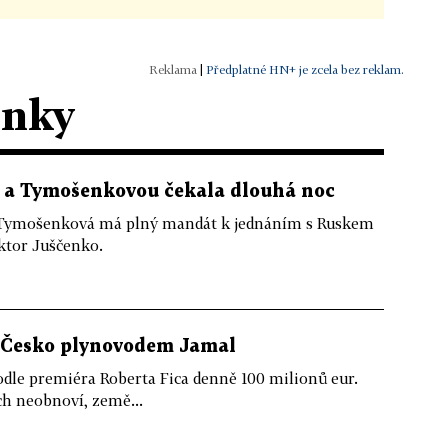
|
Předplatné HN+ je zcela bez reklam.
ánky
a a Tymošenkovou čekala dlouhá noc
Tymošenková má plný mandát k jednáním s Ruskem
iktor Juščenko.
s Česko plynovodem Jamal
podle premiéra Roberta Fica denně 100 milionů eur.
ch neobnoví, země...