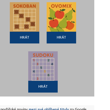
HRÁT
HRÁT
HRÁT
mezi své oblíbené tituly
ospodářské noviny
na Google