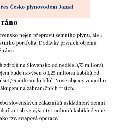
přes Česko plynovodem Jamal
 ráno
ovensko nejen přepravu zemního plynu, ale i
stního portfolia. Dodávky prvních objemů
é ráno.
 zdrojů na Slovensko od neděle 3,75 milionů
bjem bude navýšen o 1,25 milionu kubíků od
alší 1,25 milionu kubíků. Nové objemy zemního
nákupem na zahraničních trzích.
řebu slovenských zákazníků uskladněný zemní
bníku Láb ve výši čtyř milionů kubíků denně.
jako tzv. swapová operace.