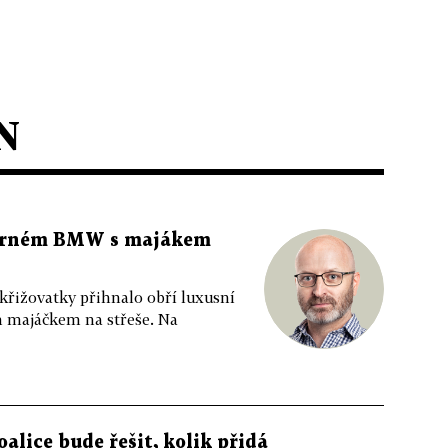
N
 černém BMW s majákem
 křižovatky přihnalo obří luxusní
m majáčkem na střeše. Na
oalice bude řešit, kolik přidá