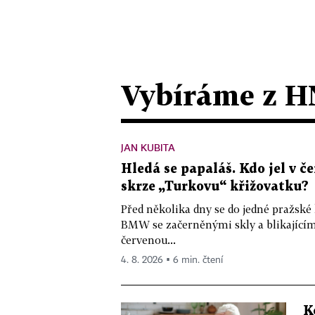
Vybíráme z H
JAN KUBITA
Hledá se papaláš. Kdo jel v
skrze „Turkovu“ křižovatku?
Před několika dny se do jedné pražské
BMW se začerněnými skly a blikající
červenou...
4. 8. 2026 ▪ 6 min. čtení
K