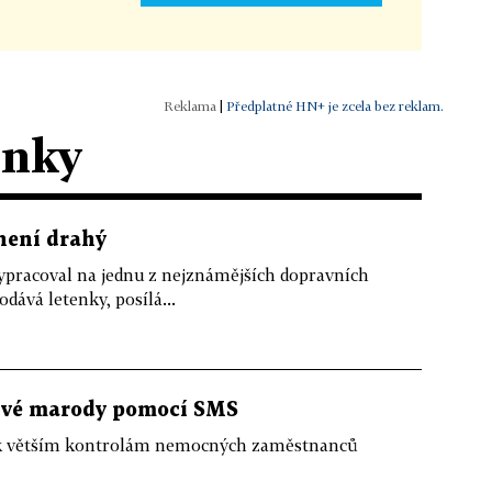
|
Předplatné HN+ je zcela bez reklam.
ánky
není drahý
ypracoval na jednu z nejznámějších dopravních
dává letenky, posílá...
 své marody pomocí SMS
 k větším kontrolám nemocných zaměstnanců