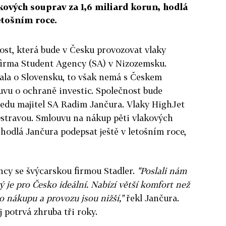
ových souprav za 1,6 miliard korun, hodlá
etošním roce.
ost, která bude v Česku provozovat vlaky
 firma Student Agency (SA) v Nizozemsku.
la o Slovensku, to však nemá s Českem
vu o ochraně investic. Společnost bude
tředu majitel SA Radim Jančura. Vlaky HighJet
Ostravou. Smlouvu na nákup pěti vlakových
 hodlá Jančura podepsat ještě v letošním roce,
cy se švýcarskou firmou Stadler.
"Poslali nám
ý je pro Česko ideální. Nabízí větší komfort než
o nákupu a provozu jsou nižší,"
řekl Jančura.
 potrvá zhruba tři roky.