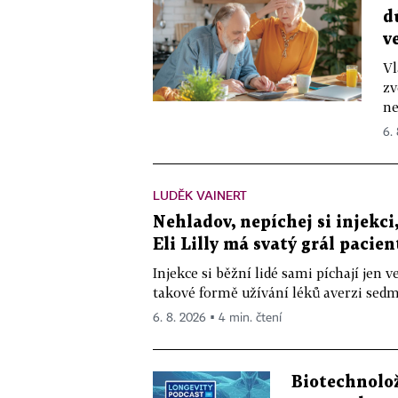
d
v
Vl
zv
ne
6.
LUDĚK VAINERT
Nehladov, nepíchej si injekci,
Eli Lilly má svatý grál pacien
Injekce si běžní lidé sami píchají jen
takové formě užívání léků averzi sedm 
6. 8. 2026 ▪ 4 min. čtení
Biotechnolo