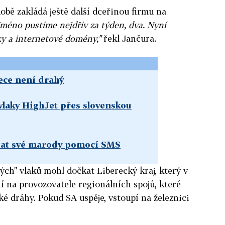
bě zakládá ještě další dceřinou firmu na
Jméno pustíme nejdřív za týden, dva. Nyní
y a internetové domény,"
řekl Jančura.
ece není drahý
vlaky HighJet přes slovenskou
dat své marody pomocí SMS
ých" vlaků mohl dočkat Liberecký kraj, který v
í na provozovatele regionálních spojů, které
é dráhy. Pokud SA uspěje, vstoupí na železnici