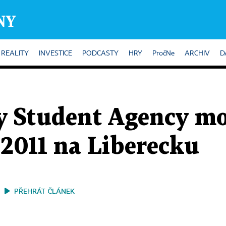
REALITY
INVESTICE
PODCASTY
HRY
PročNe
ARCHIV
D
ky Student Agency mo
e 2011 na Liberecku
PŘEHRÁT ČLÁNEK