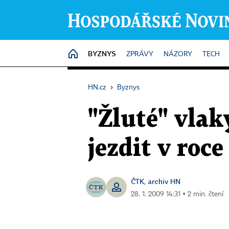
BYZNYS
HOME
ZPRÁVY
NÁZORY
TECH
HN.cz
›
Byznys
"Žluté" vla
jezdit v roc
ČTK
archiv HN
,
28. 1. 2009 14:31 ▪ 2 min. čtení