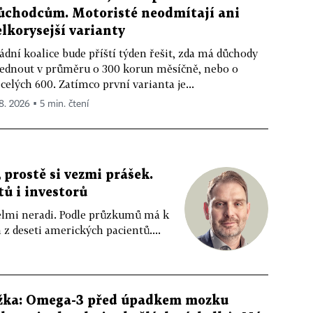
ůchodcům. Motoristé neodmítají ani
elkorysejší varianty
ádní koalice bude příští týden řešit, zda má důchody
ednout v průměru o 300 korun měsíčně, nebo o
celých 600. Zatímco první varianta je...
 8. 2026 ▪ 5 min. čtení
 prostě si vezmi prášek.
tů i investorů
 velmi neradi. Podle průzkumů má k
z deseti amerických pacientů....
žka: Omega-3 před úpadkem mozku