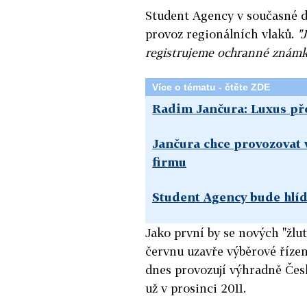
Student Agency v současné do
provoz regionálních vlaků.
"
registrujeme ochranné známk
Více o tématu - čtěte ZDE
Radim Jančura: Luxus př
Jančura chce provozovat 
firmu
Student Agency bude hlí
Jako první by se nových "žlut
červnu uzavře výběrové řízen
dnes provozují výhradně Česk
už v prosinci 2011.