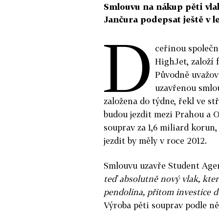
Smlouvu na nákup pěti vlak
Jančura podepsat ještě v l
D
ceřinou společn
HighJet, založí
Původně uvažova
uzavřenou smlou
založena do týdne, řekl ve s
budou jezdit mezi Prahou a 
souprav za 1,6 miliard korun,
jezdit by měly v roce 2012.
Smlouvu uzavře Student Agen
teď absolutně nový vlak, kter
pendolina, přitom investice d
Výroba pěti souprav podle něj