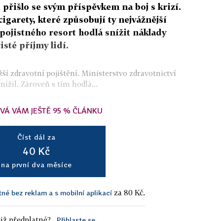
 přišlo se svým příspěvkem na boj s krizí.
cigarety, které způsobují ty nejvážnější
ojistného resort hodlá snížit náklady
sté příjmy lidí.
ižší zdravotní pojištění. Ministerstvo zdravotnictví
nížil. Zároveň s tím hodlá...
VÁ VÁM JEŠTĚ 95 % ČLÁNKU
Číst dál za
40 Kč
na první dva měsíce
za 80 Kč.
tné bez reklam a s mobilní aplikací
iž předplatné?
Přihlaste se