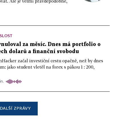
vat. Ale je velmi pravděpodobné,
ISLOST
ynuloval za měsíc. Dnes má portfolio o
ch dolarů a finanční svobodu
nHacker začal investiční cestu opačně, než by dnes
m: jako student vletěl na forex s pákou 1 : 200,
in.
DALŠÍ ZPRÁVY