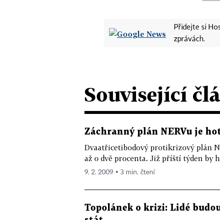
Přidejte si H
zprávách.
Související čl
Záchranný plán NERVu je hoto
Dvaatřicetibodový protikrizový plán 
až o dvě procenta. Již příští týden by 
9. 2. 2009 ▪ 3 min. čtení
Topolánek o krizi: Lidé budou