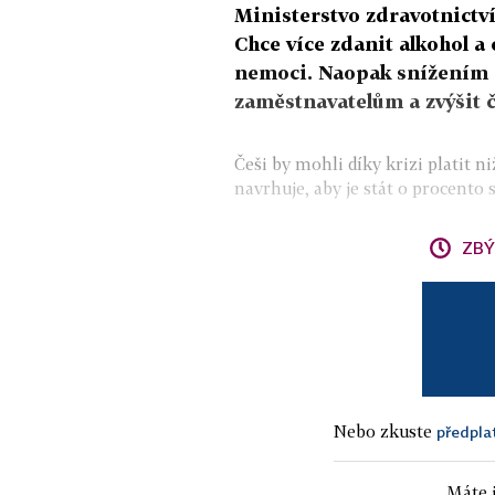
Ministerstvo zdravotnictví
Chce více zdanit alkohol a 
nemoci. Naopak snížením p
zaměstnavatelům a zvýšit či
Češi by mohli díky krizi platit n
navrhuje, aby je stát o procento s
ZBÝ
Nebo zkuste
předpla
Máte j