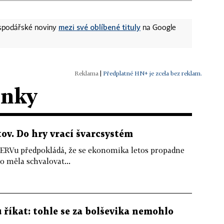
mezi své oblíbené tituly
ospodářské noviny
na Google
|
Předplatné HN+ je zcela bez reklam.
ánky
v. Do hry vrací švarcsystém
NERVu předpokládá, že se ekonomika letos propadne
ho měla schvalovat...
 říkat: tohle se za bolševika nemohlo