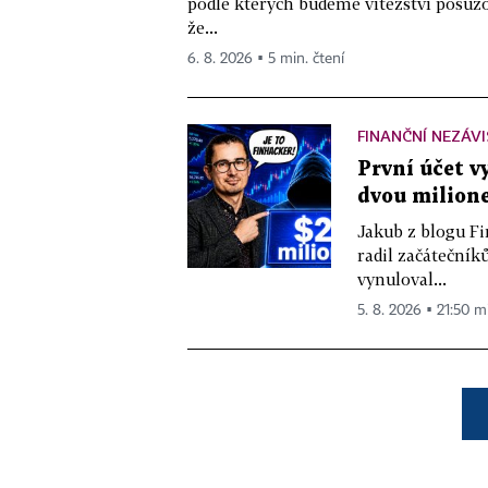
podle kterých budeme vítězství posuzo
že...
6. 8. 2026 ▪ 5 min. čtení
FINANČNÍ NEZÁV
První účet v
dvou milione
Jakub z blogu Fi
radil začátečníků
vynuloval...
5. 8. 2026 ▪ 21:50 m