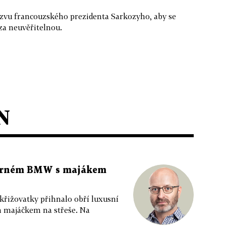
zvu francouzského prezidenta Sarkozyho, aby se
za neuvěřitelnou.
N
 černém BMW s majákem
 křižovatky přihnalo obří luxusní
m majáčkem na střeše. Na