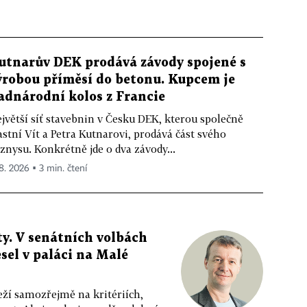
utnarův DEK prodává závody spojené s
ýrobou příměsí do betonu. Kupcem je
adnárodní kolos z Francie
jvětší síť stavebnin v Česku DEK, kterou společně
astní Vít a Petra Kutnarovi, prodává část svého
znysu. Konkrétně jde o dva závody...
 8. 2026 ▪ 3 min. čtení
y. V senátních volbách
sel v paláci na Malé
eží samozřejmě na kritériích,