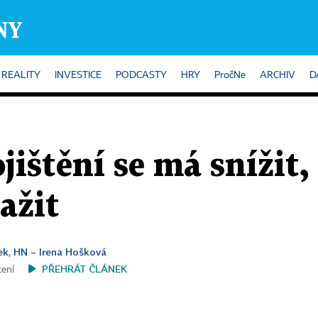
REALITY
INVESTICE
PODCASTY
HRY
PročNe
ARCHIV
D
jištění se má snížit,
ažit
ek
HN – Irena Hošková
,
PŘEHRÁT ČLÁNEK
tení