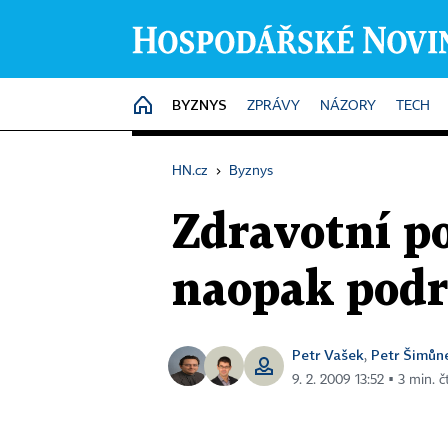
BYZNYS
HOME
ZPRÁVY
NÁZORY
TECH
HN.cz
›
Byznys
Zdravotní po
naopak podr
Petr Vašek
Petr Šimůn
,
9. 2. 2009 13:52 ▪ 3 min. č