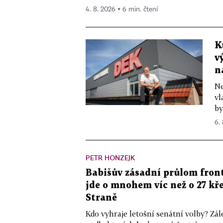
4. 8. 2026 ▪ 6 min. čtení
K
v
n
Ne
vl
by
6.
PETR HONZEJK
Babišův zásadní průlom front
jde o mnohem víc než o 27 kře
Straně
Kdo vyhraje letošní senátní volby? Zál