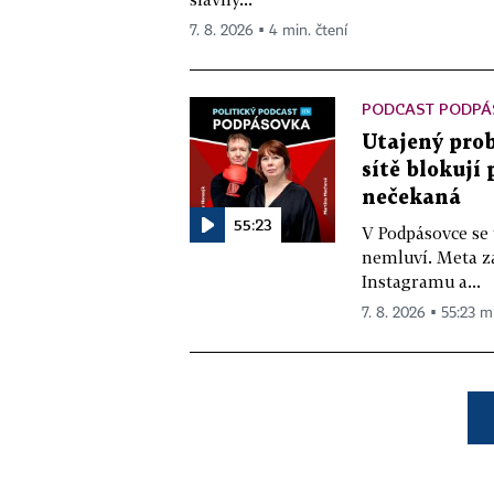
7. 8. 2026 ▪ 4 min. čtení
PODCAST PODPÁ
Utajený prob
sítě blokují
nečekaná
55:23
V Podpásovce se
nemluví. Meta z
Instagramu a...
7. 8. 2026 ▪ 55:23 m