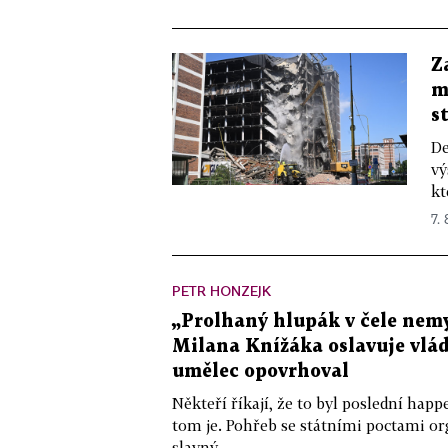
Z
m
s
De
vý
kt
7.
PETR HONZEJK
„Prolhaný hlupák v čele nemy
Milana Knížáka oslavuje vlá
umělec opovrhoval
Někteří říkají, že to byl poslední ha
tom je. Pohřeb se státními poctami o
slavný...