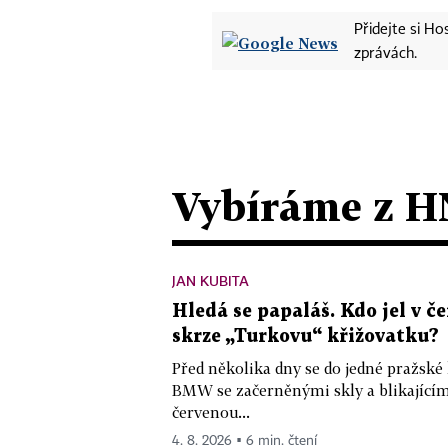
Přidejte si H
zprávách.
Vybíráme z H
JAN KUBITA
Hledá se papaláš. Kdo jel v
skrze „Turkovu“ křižovatku?
Před několika dny se do jedné pražské
BMW se začerněnými skly a blikající
červenou...
4. 8. 2026 ▪ 6 min. čtení