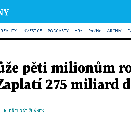
REALITY
INVESTICE
PODCASTY
HRY
PročNe
ARCHIV
D
e pěti milionům ro
aplatí 275 miliard 
PŘEHRÁT ČLÁNEK