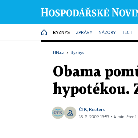
BYZNYS
HOME
ZPRÁVY
NÁZORY
TECH
HN.cz
›
Byznys
Obama pomůž
hypotékou. Z
ČTK
Reuters
,
18. 2. 2009 19:57 ▪ 4 min. čtení