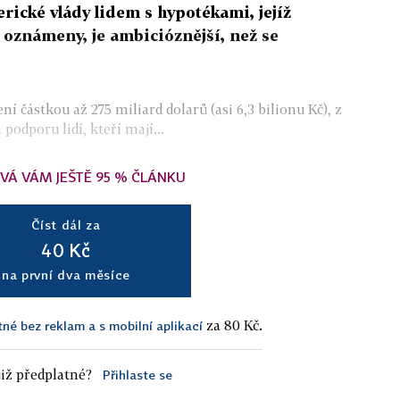
cké vlády lidem s hypotékami, jejíž
oznámeny, je ambicióznější, než se
í částkou až 275 miliard dolarů (asi 6,3 bilionu Kč), z
podporu lidí, kteří mají...
VÁ VÁM JEŠTĚ 95 % ČLÁNKU
Číst dál za
40 Kč
na první dva měsíce
za 80 Kč.
tné bez reklam a s mobilní aplikací
iž předplatné?
Přihlaste se