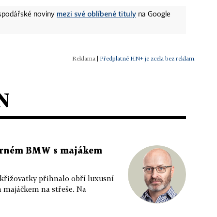
mezi své oblíbené tituly
ospodářské noviny
na Google
|
Předplatné HN+ je zcela bez reklam.
N
 černém BMW s majákem
 křižovatky přihnalo obří luxusní
m majáčkem na střeše. Na