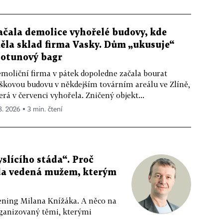
ačala demolice vyhořelé budovy, kde
ěla sklad firma Vasky. Dům „ukusuje“
totunový bagr
moliční firma v pátek dopoledne začala bourat
škovou budovu v někdejším továrním areálu ve Zlíně,
erá v červenci vyhořela. Zničený objekt...
 8. 2026 ▪ 3 min. čtení
slícího stáda“. Proč
da vedená mužem, kterým
ppening Milana Knížáka. A něco na
rganizovaný těmi, kterými