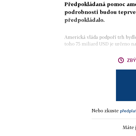
Předpokládaná pomoc ameri
podrobnosti budou teprve 
předpokládalo.
Americká vláda podpoří trh bydlen
toho 75 miliard USD je určeno na 
ZBÝ
Nebo zkuste
předpla
Máte j