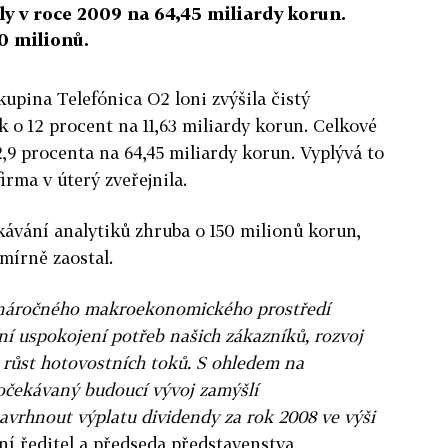
ly v roce 2009 na 64,45 miliardy korun.
0 milionů.
upina Telefónica O2 loni zvýšila čistý
k o 12 procent na 11,63 miliardy korun. Celkové
2,9 procenta na 64,45 miliardy korun. Vyplývá to
firma v úterý zveřejnila.
ávání analytiků zhruba o 150 milionů korun,
mírně zaostal.
í náročného makroekonomického prostředí
í uspokojení potřeb našich zákazníků, rozvoj
a růst hotovostních toků. S ohledem na
 očekávaný budoucí vývoj zamýšlí
avrhnout výplatu dividendy za rok 2008 ve výši
ní ředitel a předseda představenstva