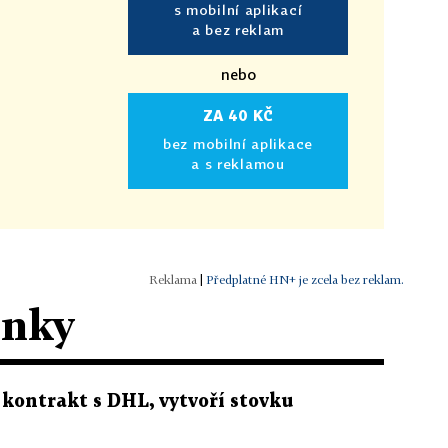
s mobilní aplikací
a bez reklam
nebo
ZA 40 KČ
bez mobilní aplikace
a s reklamou
|
Předplatné HN+ je zcela bez reklam.
ánky
 kontrakt s DHL, vytvoří stovku