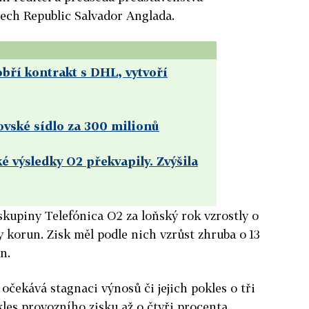
zech Republic Salvador Anglada.
obří kontrakt s DHL, vytvoří
ovské sídlo za 300 milionů
é výsledky O2 překvapily. Zvýšila
 skupiny Telefónica O2 za loňský rok vzrostly o
y korun. Zisk měl podle nich vzrůst zhruba o 13
n.
očekává stagnaci výnosů či jejich pokles o tři
les provozního zisku až o čtyři procenta.