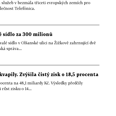
služeb v bezmála třiceti evropských zemích pro
ečnost Telefónica.
é sídlo za 300 milionů
alé sídlo v Olšanské ulici na Žižkově zahrnující dvě
á správa...
apily. Zvýšila čistý zisk o 18,5 procenta
ocenta na 48,1 miliardy Kč. Výsledky předčily
růst zisku o 14...