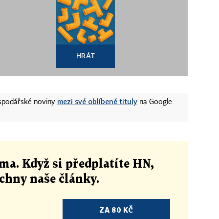
HRÁT
mezi své oblíbené tituly
ospodářské noviny
na Google
ma. Když si předplatíte HN,
echny naše články
.
ZA 80 KČ