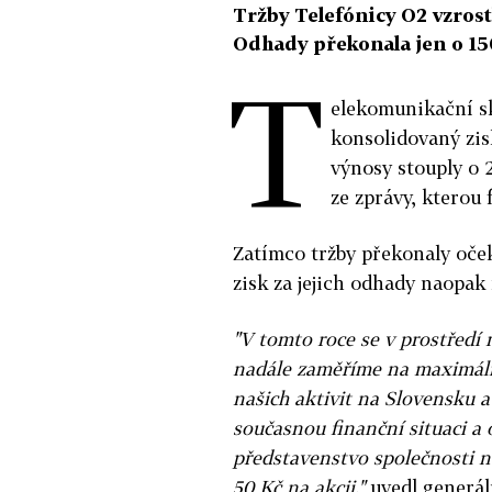
Tržby Telefónicy O2 vzrost
Odhady překonala jen o 15
T
elekomunikační sk
konsolidovaný zis
výnosy stouply o 
ze zprávy, kterou 
Zatímco tržby překonaly oček
zisk za jejich odhady naopak 
"V tomto roce se v prostřed
nadále zaměříme na maximáln
našich aktivit na Slovensku 
současnou finanční situaci a
představenstvo společnosti n
50 Kč na akcii,"
uvedl generál