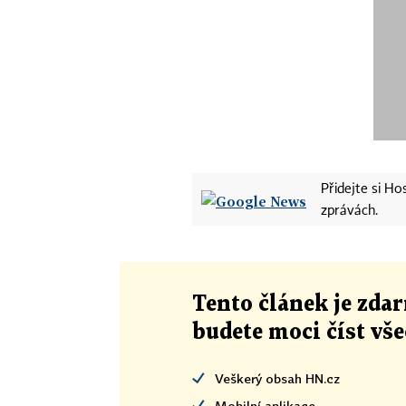
Přidejte si H
zprávách.
Tento článek
je
zdar
budete moci číst vš
Veškerý obsah HN.cz
Mobilní aplikace