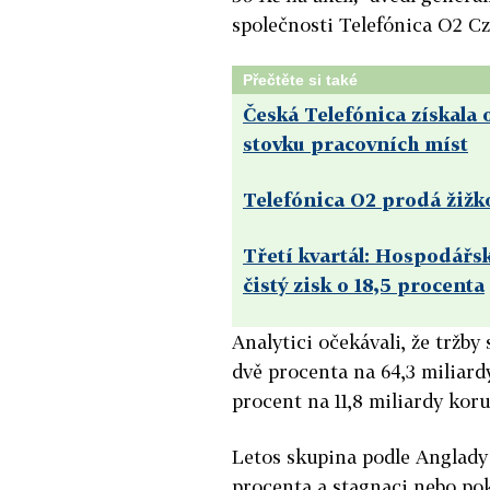
společnosti Telefónica O2 C
Přečtěte si také
Česká Telefónica získala 
stovku pracovních míst
Telefónica O2 prodá žižk
Třetí kvartál: Hospodářsk
čistý zisk o 18,5 procenta
Analytici očekávali, že tržby
dvě procenta na 64,3 miliard
procent na 11,8 miliardy koru
Letos skupina podle Anglady 
procenta a stagnaci nebo pok