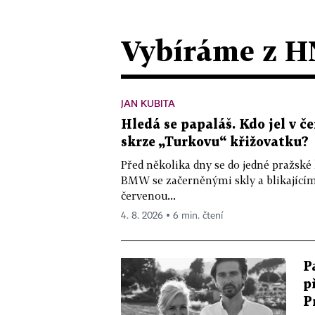
Vybíráme z H
JAN KUBITA
Hledá se papaláš. Kdo jel v
skrze „Turkovu“ křižovatku?
Před několika dny se do jedné pražské
BMW se začerněnými skly a blikající
červenou...
4. 8. 2026 ▪ 6 min. čtení
P
p
P