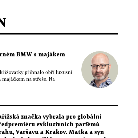
N
 černém BMW s majákem
 křižovatky přihnalo obří luxusní
m majáčkem na střeše. Na
ařížská značka vybrala pro globální
ředpremiéru exkluzivních parfémů
rahu, Varšavu a Krakov. Matka a syn