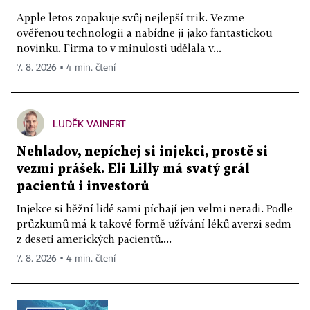
Apple letos zopakuje svůj nejlepší trik. Vezme
ověřenou technologii a nabídne ji jako fantastickou
novinku. Firma to v minulosti udělala v...
7. 8. 2026 ▪ 4 min. čtení
LUDĚK VAINERT
Nehladov, nepíchej si injekci, prostě si
vezmi prášek. Eli Lilly má svatý grál
pacientů i investorů
Injekce si běžní lidé sami píchají jen velmi neradi. Podle
průzkumů má k takové formě užívání léků averzi sedm
z deseti amerických pacientů....
7. 8. 2026 ▪ 4 min. čtení