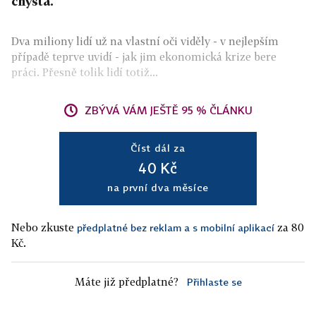
chystá.
Dva miliony lidí už na vlastní oči viděly - v nejlepším
případě teprve uvidí - jak jim ekonomická krize bere
práci. Přesně tolik lidí totiž...
ZBÝVÁ VÁM JEŠTĚ 95 % ČLÁNKU
Číst dál za
40 Kč
na první dva měsíce
Nebo zkuste
za 80
předplatné bez reklam a s mobilní aplikací
Kč.
Máte již předplatné?
Přihlaste se