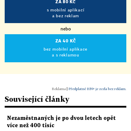
ZA 80 KČ
s mobilní aplikací
a bez reklam
nebo
ZA 40 KČ
bez mobilní aplikace
a s reklamou
|
Předplatné HN+ je zcela bez reklam.
Související články
Nezaměstnaných je po dvou letech opět
více než 400 tisíc