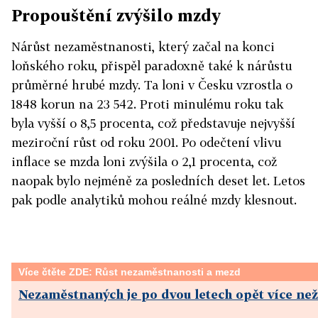
Propouštění zvýšilo mzdy
Nárůst nezaměstnanosti, který začal na konci
loňského roku, přispěl paradoxně také k nárůstu
průměrné hrubé mzdy. Ta loni v Česku vzrostla o
1848 korun na 23 542. Proti minulému roku tak
byla vyšší o 8,5 procenta, což představuje nejvyšší
meziroční růst od roku 2001. Po odečtení vlivu
inflace se mzda loni zvýšila o 2,1 procenta, což
naopak bylo nejméně za posledních deset let. Letos
pak podle analytiků mohou reálné mzdy klesnout.
Více čtěte ZDE: Růst nezaměstnanosti a mezd
Nezaměstnaných je po dvou letech opět více než