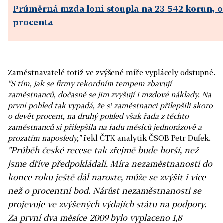
Průměrná mzda loni stoupla na 23 542 korun, o
procenta
Zaměstnavatelé totiž ve zvýšené míře vyplácely odstupné.
"S tím, jak se firmy rekordním tempem zbavují
zaměstnanců, dočasně se jim zvyšují i mzdové náklady. Na
první pohled tak vypadá, že si zaměstnanci přilepšili skoro
o devět procent, na druhý pohled však řada z těchto
zaměstnanců si přilepšila na řadu měsíců jednorázově a
prozatím naposledy,"
řekl ČTK analytik ČSOB Petr Dufek.
"Průběh české recese tak zřejmě bude horší, než
jsme dříve předpokládali. Míra nezaměstnanosti do
konce roku ještě dál naroste, může se zvýšit i více
než o procentní bod. Nárůst nezaměstnanosti se
projevuje ve zvýšených výdajích státu na podpory.
Za první dva měsíce 2009 bylo vyplaceno 1,8