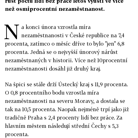
růst počtu lidí bez práce letos vyústí ve více
než osmiprocentní nezaměstnanost.
N
a konci února vzrostla míra
nezaměstnanosti v České republice na 7,4
procenta, zatímco o měsíc dříve to bylo "jen" 6,8
procenta. Jedná se o nejvyšší únorový nárůst
nezaměstnaných v historii. Více než 10procentní
nezaměstnanosti dosáhl již druhý kraj.
Na špici se stále drží Ústecký kraj s 11,9 procenta.
O 0,8 procentního bodu vzrostla míra
nezaměstnanosti na severu Moravy, a dostala se
tak na 10,5 procenta. Naopak nejméně trpí jako již
tradičně Praha s 2,4 procenty lidí bez práce. Za
hlavním městem následují střední Čechy s 5,3
procenta.