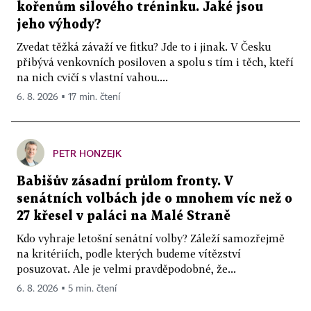
kořenům silového tréninku. Jaké jsou
jeho výhody?
Zvedat těžká závaží ve fitku? Jde to i jinak. V Česku
přibývá venkovních posiloven a spolu s tím i těch, kteří
na nich cvičí s vlastní vahou....
6. 8. 2026 ▪ 17 min. čtení
PETR HONZEJK
Babišův zásadní průlom fronty. V
senátních volbách jde o mnohem víc než o
27 křesel v paláci na Malé Straně
Kdo vyhraje letošní senátní volby? Záleží samozřejmě
na kritériích, podle kterých budeme vítězství
posuzovat. Ale je velmi pravděpodobné, že...
6. 8. 2026 ▪ 5 min. čtení