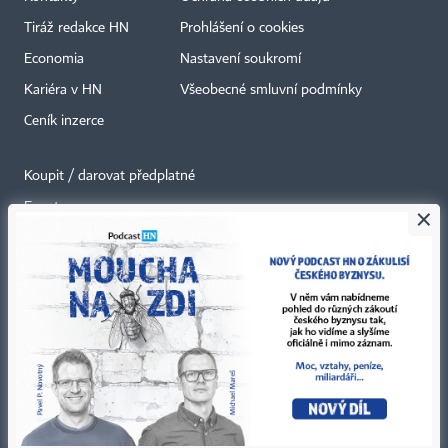
Tiráž redakce HN
Prohlášení o cookies
Economia
Nastavení soukromí
Kariéra v HN
Všeobecné smluvní podmínky
Ceník inzerce
Koupit / darovat předplatné
Eventy
×
Newslettery
RSS kanály
Autorská práva vykonává vydavatel. Bez písemného svolení vydavatele je
zakázáno jakékoli užití částí nebo celku díla, zejména rozmnožování a šíření
jakýmkoli způsobem, mechanickým nebo elektronickým, v českém nebo
jiném jazyce. Bez souhlasu vydavatele je zakázáno též rozmnožování
obsahu pro účely automatizované analýzy textů nebo dat
podle ustanovení § 39c autorského zákona.