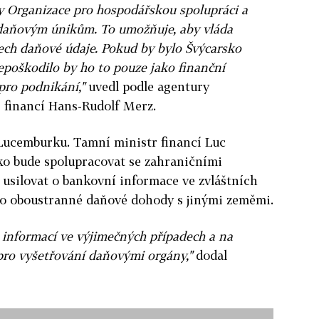
dy Organizace pro hospodářskou spolupráci a
i daňovým únikům. To umožňuje, aby vláda
dech daňové údaje. Pokud by bylo Švýcarsko
epoškodilo by ho to pouze jako finanční
pro podnikání,"
uvedl podle agentury
 financí Hans-Rudolf Merz.
 Lucemburku. Tamní ministr financí Luc
ko bude spolupracovat se zahraničními
usilovat o bankovní informace ve zvláštních
t o oboustranné daňové dohody s jinými zeměmi.
informací ve výjimečných případech a na
pro vyšetřování daňovými orgány,"
dodal