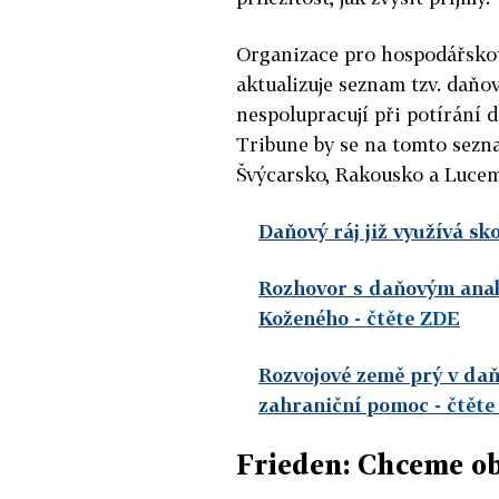
Organizace pro hospodářskou
aktualizuje seznam tzv. daňov
nespolupracují při potírání
Tribune by se na tomto sezn
Švýcarsko, Rakousko a Luce
Daňový ráj již využívá sk
Rozhovor s daňovým analy
Koženého
- čtěte ZDE
Rozvojové země prý v daňo
zahraniční pomoc
- čtět
Frieden: Chceme o