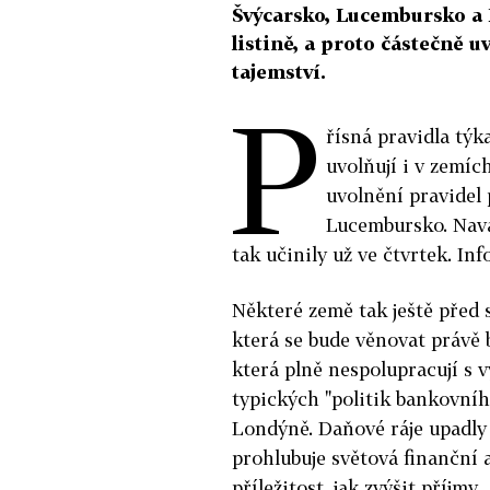
Švýcarsko, Lucembursko a 
listině, a proto částečně 
tajemství.
P
řísná pravidla týk
uvolňují i v zemíc
uvolnění pravidel
Lucembursko. Navá
tak učinily už ve čtvrtek. In
Některé země tak ještě před
která se bude věnovat právě 
která plně nespolupracují s 
typických "politik bankovníh
Londýně. Daňové ráje upadly 
prohlubuje světová finanční 
příležitost, jak zvýšit příjmy.