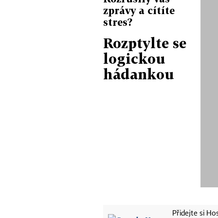
zprávy a cítíte
stres?
Rozptylte se
logickou
hádankou
Přidejte si H