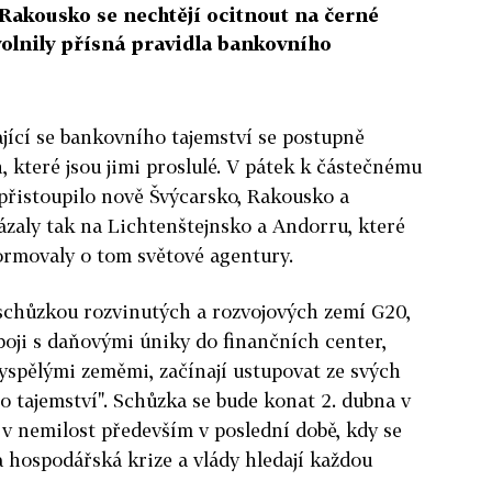
Rakousko se nechtějí ocitnout na černé
uvolnily přísná pravidla bankovního
ající se bankovního tajemství se postupně
h, které jsou jimi proslulé. V pátek k částečnému
 přistoupilo nově Švýcarsko, Rakousko a
zaly tak na Lichtenštejnsko a Andorru, které
formovaly o tom světové agentury.
 schůzkou rozvinutých a rozvojových zemí G20,
boji s daňovými úniky do finančních center,
vyspělými zeměmi, začínají ustupovat ze svých
o tajemství". Schůzka se bude konat 2. dubna v
v nemilost především v poslední době, kdy se
a hospodářská krize a vlády hledají každou