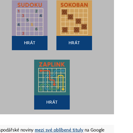
HRÁT
HRÁT
HRÁT
mezi své oblíbené tituly
ospodářské noviny
na Google