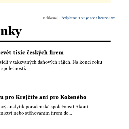
|
Předplatné HN+ je zcela bez reklam.
ánky
devět tisíc českých firem
sídlí v takzvaných daňových rájích. Na konci roku
 společností.
u pro Krejčíře ani pro Koženého
ový analytik poradenské společnosti Akont
nictví nebo stěhováním firem do...