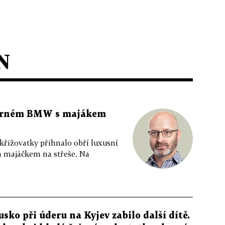
N
 černém BMW s majákem
 křižovatky přihnalo obří luxusní
m majáčkem na střeše. Na
usko při úderu na Kyjev zabilo další dítě.