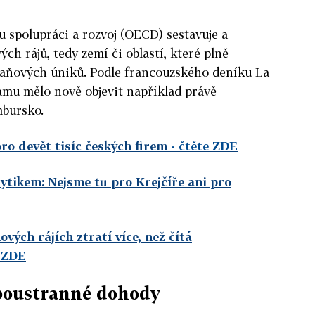
 spolupráci a rozvoj (OECD) sestavuje a
ých rájů, tedy zemí či oblastí, které plně
 daňových úniků. Podle francouzského deníku La
amu mělo nově objevit například právě
mbursko.
oro devět tisíc českých firem
- čtěte ZDE
tikem: Nejsme tu pro Krejčíře ani pro
vých rájích ztratí více, než čítá
e ZDE
boustranné dohody