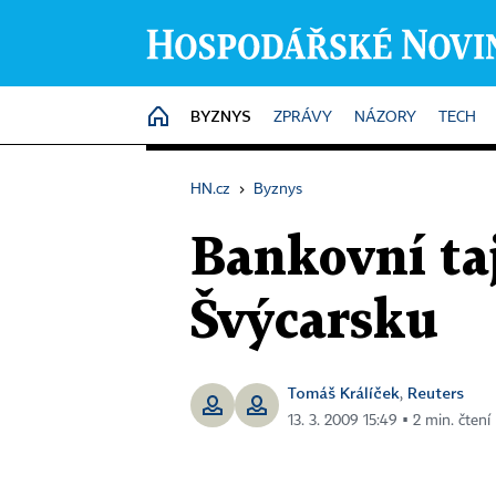
BYZNYS
HOME
ZPRÁVY
NÁZORY
TECH
HN.cz
›
Byznys
Bankovní ta
Švýcarsku
Tomáš Králíček
Reuters
,
13. 3. 2009 15:49 ▪ 2 min. čtení