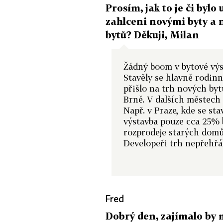
Prosím, jak to je či bylo
zahlceni novými byty a 
bytů? Děkuji, Milan
Žádný boom v bytové výs
Stavěly se hlavně rodin
přišlo na trh nových bytů
Brně. V dalších městech 
Např. v Praze, kde se sta
výstavba pouze cca 25% b
rozprodeje starých domů 
Developeři trh nepřehřál
Fred
Dobrý den, zajímalo by m