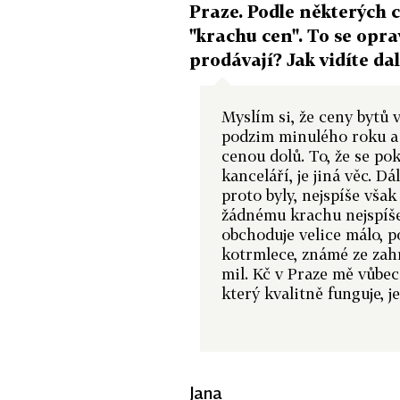
Praze. Podle některých ce
"krachu cen". To se oprav
prodávají? Jak vidíte dal
Myslím si, že ceny bytů v
podzim minulého roku a k
cenou dolů. To, že se pok
kanceláří, je jiná věc. 
proto byly, nejspíše vša
žádnému krachu nejspíše
obchoduje velice málo, p
kotrmlece, známé ze zahr
mil. Kč v Praze mě vůbec
který kvalitně funguje, j
Jana