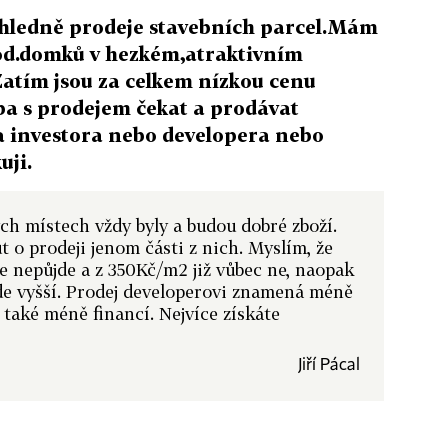
hledně prodeje stavebních parcel.Mám
rod.domků v hezkém,atraktivním
Zatím jsou za celkem nízkou cenu
eba s prodejem čekat a prodávat
na investora nebo developera nebo
uji.
ch místech vždy byly a budou dobré zboží.
o prodeji jenom části z nich. Myslím, že
e nepůjde a z 350Kč/m2 již vůbec ne, naopak
ude vyšší. Prodej developerovi znamená méně
 také méně financí. Nejvíce získáte
Jiří Pácal