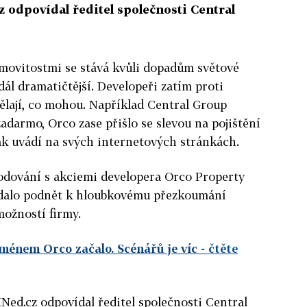
 odpovídal ředitel společnosti Central
emovitostmi se stává kvůli dopadům světové
dál dramatičtější. Developeři zatím proti
dělají, co mohou. Například Central Group
zadarmo, Orco zase přišlo se slevou na pojištění
ak uvádí na svých internetových stránkách.
hodování s akciemi developera Orco Property
 dalo podnět k hloubkovému přezkoumání
ožností firmy.
jménem Orco začalo. Scénářů je víc
- čtěte
Ned.cz odpovídal ředitel společnosti Central