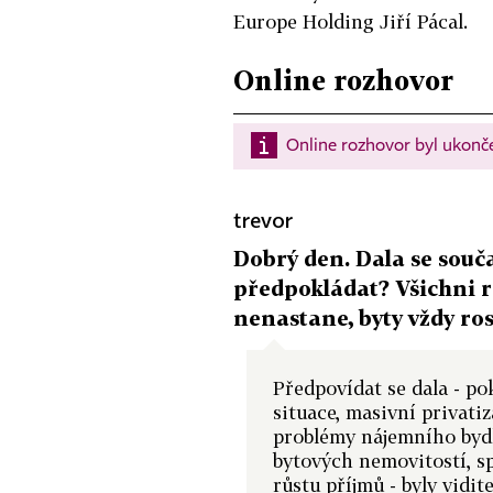
Europe Holding Jiří Pácal.
Online rozhovor
Online rozhovor byl ukončen
trevor
Dobrý den. Dala se souč
předpokládat? Všichni rea
nenastane, byty vždy ros
Předpovídat se dala - p
situace, masivní privati
problémy nájemního bydl
bytových nemovitostí, 
růstu příjmů - byly vidit