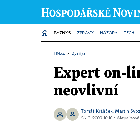
BYZNYS
HOME
ZPRÁVY
NÁZORY
TECH
HN.cz
›
Byznys
Expert on-li
neovlivní
Tomáš Králíček
Martin Svoz
,
26. 3. 2009 10:10 ▪ Aktualizová