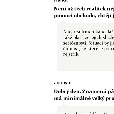
Není už těch realitek ně
pomoci obchodu, chtějí j
Ano, realitních kanceláří
také platí, že jejich slu
serióznosti. Situaci by 
činnost, ke které je potř
rejstřík.
anonym
Dobrý den. Znamená pád 
má minimálně velký pr