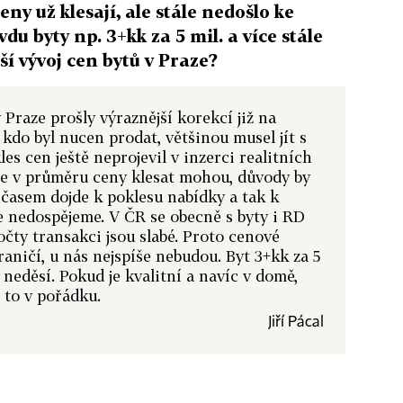
ny už klesají, ale stále nedošlo ke
du byty np. 3+kk za 5 mil. a více stále
ší vývoj cen bytů v Praze?
 Praze prošly výraznější korekcí již na
do byl nucen prodat, většinou musel jít s
les cen ještě neprojevil v inzerci realitních
Dále v průměru ceny klesat mohou, důvody by
k časem dojde k poklesu nabídky a tak k
 nedospějeme. V ČR se obecně s byty i RD
očty transakci jsou slabé. Proto cenové
aničí, u nás nejspíše nebudou. Byt 3+kk za 5
 neděsí. Pokud je kvalitní a navíc v domě,
e to v pořádku.
Jiří Pácal