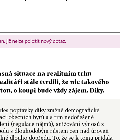
. Již nelze položit nový dotaz.
asná situace na realitním trhu
litáři stále tvrdili, že nic takového
tou, o koupi bude vždy zájem. Díky.
okles poptávky díky změně demografické
zaci obecních bytů a s tím nedořešené
ení (regulace nájmů), snižování výnosů z
spolu s dlouhodobým růstem cen nad úroveň
elné dlouho dopředu. To, že se k tomu přidala