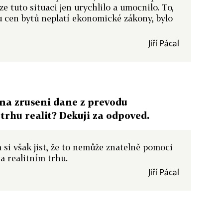
ize tuto situaci jen urychlilo a umocnilo. To,
e u cen bytů neplatí ekonomické zákony, bylo
Jiří Pácal
na zruseni dane z prevodu
trhu realit? Dekuji za odpoved.
m si však jist, že to nemůže znatelně pomoci
a realitním trhu.
Jiří Pácal