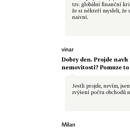
tzv. globální finanční kr
že si někteří mysleli, ž
naivní.
vinar
Dobry den. Projde navh 
nemovitosti? Pomuze to 
Jestli projde, nevím, jse
zvýšení počtu obchodů n
Milan