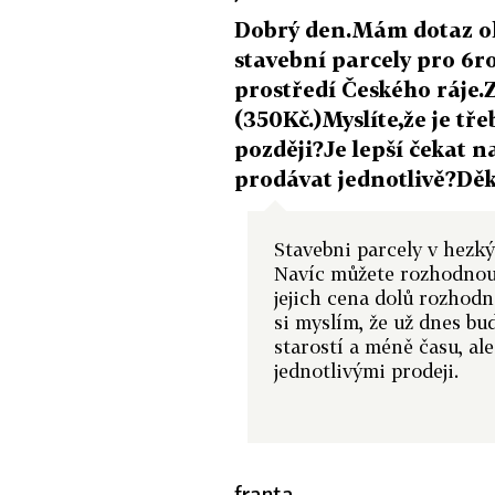
Dobrý den.Mám dotaz o
stavební parcely pro 6
prostředí Českého ráje.
(350Kč.)Myslíte,že je tř
později?Je lepší čekat 
prodávat jednotlivě?Děk
Stavebni parcely v hezký
Navíc můžete rozhodnout 
jejich cena dolů rozhodn
si myslím, že už dnes b
starostí a méně času, ale
jednotlivými prodeji.
franta