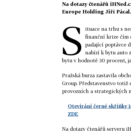
Na dotazy čtenářů iHNed.cz
Europe Holding Jiří Pácal.
S
ituace na trhu s n
finanční krize čím 
padající poptávce 
nabízí k bytu auto 
bytu v hodnotě 30 procent, j
Pražská burza zastavila obc
Group. Představenstvo totiž
provozních a strategických m
Otevírání černé skříňky 
ZDE
Na dotazy čtenářů serveru iH