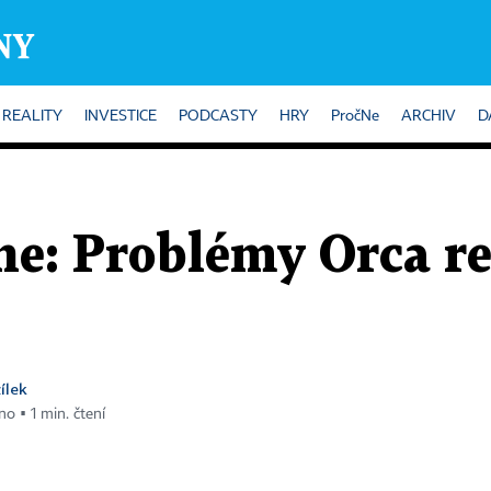
REALITY
INVESTICE
PODCASTY
HRY
PročNe
ARCHIV
D
ne: Problémy Orca re
ílek
no ▪ 1 min. čtení