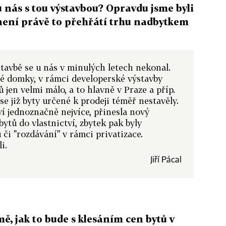
 u nás s tou výstavbou? Opravdu jsme byli
není právě to přehřátí trhu nadbytkem
tavbě se u nás v minulých letech nekonal.
né domky, v rámci developerské výstavby
 jen velmi málo, a to hlavně v Praze a příp.
se již byty určené k prodeji téměř nestavěly.
ví jednoznačně nejvíce, přinesla nový
ytů do vlastnictví, zbytek pak byly
či "rozdávání" v rámci privatizace.
i.
Jiří Pácal
ě, jak to bude s klesáním cen bytů v