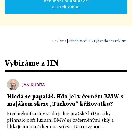
bez mobilní aplikace
a s reklamou
|
Předplatné HN+ je zcela bez reklam.
Vybíráme z HN
JAN KUBITA
Hledá se papaláš. Kdo jel v černém BMW s
majákem skrze „Turkovu“ křižovatku?
Před několika dny se do jedné pražské křižovatky
přihnalo obří luxusní BMW se začerněnými skly a
blikajícím majáčkem na střeše. Na červenou...