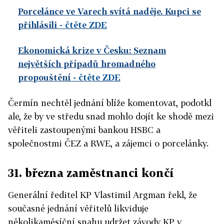
Porcelánce ve Varech svítá naděje. Kupci se
přihlásili
- čtěte ZDE
Ekonomická krize v Česku: Seznam
největších případů hromadného
propouštění
- čtěte ZDE
Čermín nechtěl jednání blíže komentovat, podotkl
ale, že by ve středu snad mohlo dojít ke shodě mezi
věřiteli zastoupenými bankou HSBC a
společnostmi ČEZ a RWE, a zájemci o porcelánky.
31. března zaměstnanci končí
Generální ředitel KP Vlastimil Argman řekl, že
současné jednání věřitelů likviduje
několikaměsíční snahu udržet závody KP v