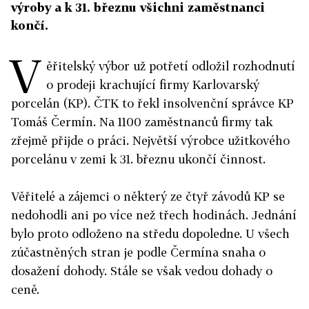
výroby a k 31. březnu všichni zaměstnanci
končí.
V
ěřitelský výbor už potřetí odložil rozhodnutí
o prodeji krachující firmy Karlovarský
porcelán (KP). ČTK to řekl insolvenční správce KP
Tomáš Čermín. Na 1100 zaměstnanců firmy tak
zřejmě přijde o práci. Největší výrobce užitkového
porcelánu v zemi k 31. březnu ukončí činnost.
Věřitelé a zájemci o některý ze čtyř závodů KP se
nedohodli ani po více než třech hodinách. Jednání
bylo proto odloženo na středu dopoledne. U všech
zúčastněných stran je podle Čermína snaha o
dosažení dohody. Stále se však vedou dohady o
ceně.