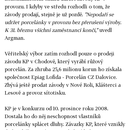
provozu. I kdyby ve středu rozhodli o tom, že
závody prodají, stejně je už pozdě.
"Nepodaří se
udržet porcelánky v provozu bez přerušení výroby.
K 31. březnu všichni zaměstnanci končí,"
uvedl
Argman.
Věřitelský výbor zatím rozhodl pouze o prodeji
závodu KP v Chodově, který vyrábí růžový
porcelán. Za zhruba 25,6 milionu korun ho získala
společnost Epiag Lofida - Porcelán CZ Dalovice.
Zbývá ještě prodat závody v Nové Roli, Klášterci a
Lesově a provoz sítotisku.
KP je v konkurzu od 10. prosince roku 2008.
Dostala ho do něj neschopnost vlastníků
porcelánky splácet dluhy. Závazky KP, které vznikly