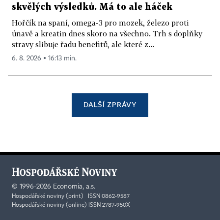
skvělých výsledků. Má to ale háček
Hořčík na spaní, omega-3 pro mozek, železo proti
únavě a kreatin dnes skoro na všechno. Trh s doplňky
stravy slibuje řadu benefitů, ale které z...
6. 8. 2026 ▪ 16:13 min.
DALŠÍ ZPRÁVY
©
1996-2026
Economia, a.s.
Hospodářské noviny (print) ISSN 0862-9587
Hospodářské noviny (online) ISSN 2787-950X