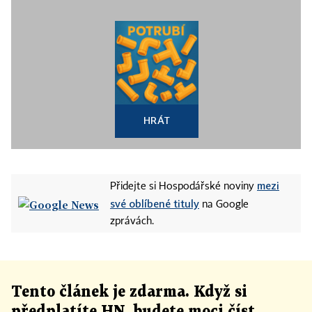
HRÁT
mezi
Přidejte si Hospodářské noviny
své oblíbené tituly
na Google
zprávách.
Tento článek
je
zdarma. Když si
předplatíte HN, budete moci číst