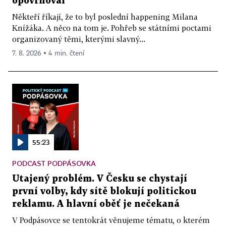
opovrhoval
Někteří říkají, že to byl poslední happening Milana
Knížáka. A něco na tom je. Pohřeb se státními poctami
organizovaný těmi, kterými slavný...
7. 8. 2026 ▪ 4 min. čtení
55:23
PODCAST PODPÁSOVKA
Utajený problém. V Česku se chystají
první volby, kdy sítě blokují politickou
reklamu. A hlavní oběť je nečekaná
V Podpásovce se tentokrát věnujeme tématu, o kterém