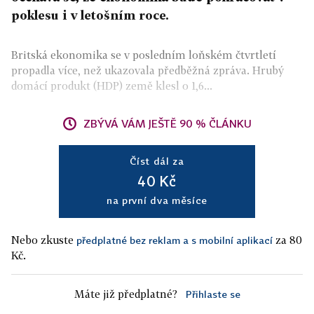
poklesu i v letošním roce.
Britská ekonomika se v posledním loňském čtvrtletí
propadla více, než ukazovala předběžná zpráva. Hrubý
domácí produkt (HDP) země klesl o 1,6...
ZBÝVÁ VÁM JEŠTĚ 90 % ČLÁNKU
Číst dál za
40 Kč
na první dva měsíce
Nebo zkuste
za 80
předplatné bez reklam a s mobilní aplikací
Kč.
Máte již předplatné?
Přihlaste se