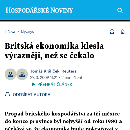
HN.cz
›
Byznys
Britská ekonomika klesla
výrazněji, než se čekalo
Tomáš Králíček
Reuters
,
27. 3. 2009 11:21 ▪ 2 min. čtení
PŘEHRÁT ČLÁNEK
ODEBÍRAT AUTORA
Propad britského hospodářství za tři měsíce
do konce prosince byl nejvyšší od roku 1980 a
očekává se, že ekonomika bude pokračovat v