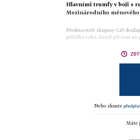
Hlavními trumfy v boji s re
Mezinárodního měnového 
Představitelé skupiny G20 doufaj
příštího roku. Sázejí při tom na
ZBÝ
Nebo zkuste
předpla
Máte j