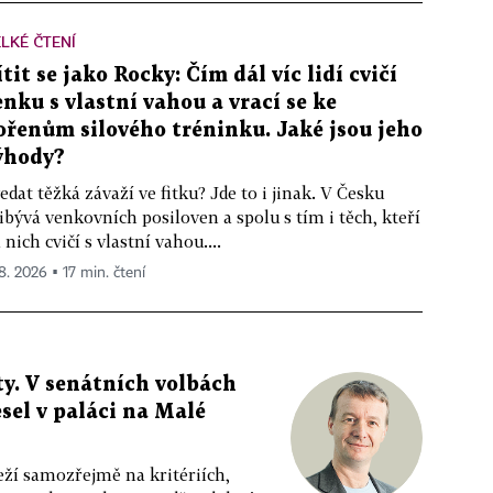
LKÉ ČTENÍ
ítit se jako Rocky: Čím dál víc lidí cvičí
enku s vlastní vahou a vrací se ke
ořenům silového tréninku. Jaké jsou jeho
ýhody?
edat těžká závaží ve fitku? Jde to i jinak. V Česku
ibývá venkovních posiloven a spolu s tím i těch, kteří
 nich cvičí s vlastní vahou....
 8. 2026 ▪ 17 min. čtení
y. V senátních volbách
sel v paláci na Malé
eží samozřejmě na kritériích,