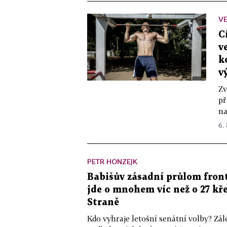
VE
C
v
k
v
Zv
př
na
6.
PETR HONZEJK
Babišův zásadní průlom front
jde o mnohem víc než o 27 kře
Straně
Kdo vyhraje letošní senátní volby? Zál