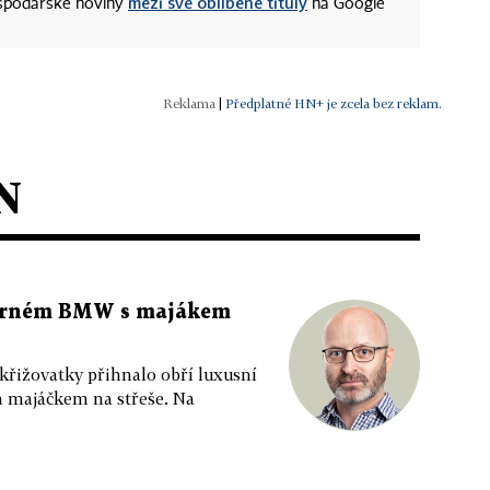
mezi své oblíbené tituly
ospodářské noviny
na Google
|
Předplatné HN+ je zcela bez reklam.
N
 černém BMW s majákem
 křižovatky přihnalo obří luxusní
m majáčkem na střeše. Na