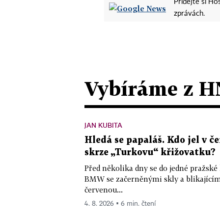
Přidejte si H
zprávách.
Vybíráme z H
JAN KUBITA
Hledá se papaláš. Kdo jel v
skrze „Turkovu“ křižovatku?
Před několika dny se do jedné pražské
BMW se začerněnými skly a blikající
červenou...
4. 8. 2026 ▪ 6 min. čtení