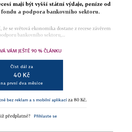
cesí mají být vyšší státní výdaje, peníze od
fondu a podpora bankovního sektoru.
í, že se světová ekonomika dostane z recese závěrem
 podporu bankovního sektoru,...
VÁ VÁM JEŠTĚ 90 % ČLÁNKU
Číst dál za
40 Kč
na první dva měsíce
za 80 Kč.
tné bez reklam a s mobilní aplikací
iž předplatné?
Přihlaste se