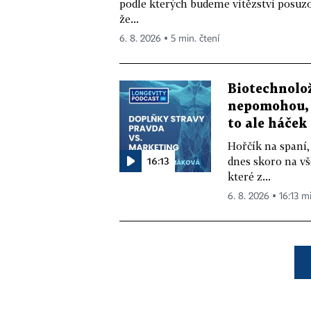
podle kterých budeme vítězství posuzo
že...
6. 8. 2026 ▪ 5 min. čtení
Biotechnolo
nepomohou, 
to ale háček
Hořčík na spaní,
16:13
dnes skoro na vš
které z...
6. 8. 2026 ▪ 16:13 m