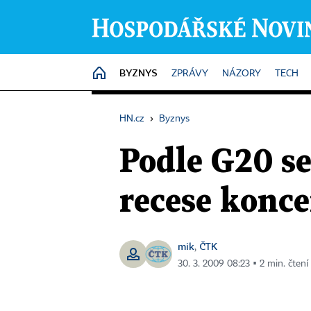
BYZNYS
HOME
ZPRÁVY
NÁZORY
TECH
HN.cz
›
Byznys
Podle G20 s
recese konc
mik
ČTK
,
30. 3. 2009 08:23 ▪ 2 min. čtení