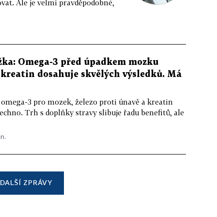
vat. Ale je velmi pravděpodobné,
žka: Omega-3 před úpadkem mozku
kreatin dosahuje skvělých výsledků. Má
 omega-3 pro mozek, železo proti únavě a kreatin
echno. Trh s doplňky stravy slibuje řadu benefitů, ale
in.
DALŠÍ ZPRÁVY