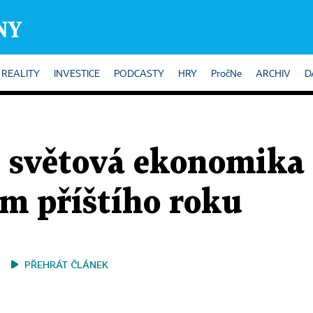
REALITY
INVESTICE
PODCASTY
HRY
PročNe
ARCHIV
D
e světová ekonomika 
em příštího roku
PŘEHRÁT ČLÁNEK