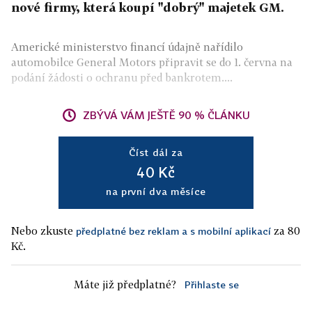
nové firmy, která koupí "dobrý" majetek GM.
Americké ministerstvo financí údajně nařídilo
automobilce General Motors připravit se do 1. června na
podání žádosti o ochranu před bankrotem....
ZBÝVÁ VÁM JEŠTĚ 90 % ČLÁNKU
Číst dál za
40 Kč
na první dva měsíce
Nebo zkuste
za 80
předplatné bez reklam a s mobilní aplikací
Kč.
Máte již předplatné?
Přihlaste se