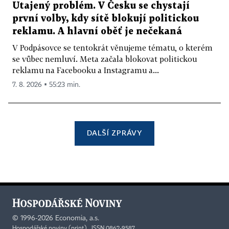
Utajený problém. V Česku se chystají
první volby, kdy sítě blokují politickou
reklamu. A hlavní oběť je nečekaná
V Podpásovce se tentokrát věnujeme tématu, o kterém
se vůbec nemluví. Meta začala blokovat politickou
reklamu na Facebooku a Instagramu a...
7. 8. 2026 ▪ 55:23 min.
DALŠÍ ZPRÁVY
©
1996-2026
Economia, a.s.
Hospodářské noviny (print) ISSN 0862-9587