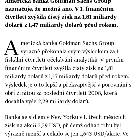
Americká banka Goldman Sachs Group
naznačuje, že možná ano. V 1. finančním
čtvrtletí zvýšila čistý zisk na 1,81 miliardy
dolarů z 1,47 miliardy dolarů před rokem.
A
merická banka Goldman Sachs Group
výrazně překonala svým výsledkem za 1.
fiskální čtvrtletí očekávání analytiků. V prvním
finančním čtvrtletí zvýšila čistý zisk na 1,81
miliardy dolarů z 1,47 miliardy dolarů před rokem.
Výsledek je o to lepší a překvapivější v porovnání s
obří ztrátou za poslední čtvrtletí 2008, která
dosáhla výše 2,29 miliardy dolarů.
Banka se sídlem v New Yorku v 1. třech měsících
zisk na akcii 3,39 USD, přičemž odhad trhu byl
výrazně menší a čekalo se jen 1,643 USD/akcie. Ve