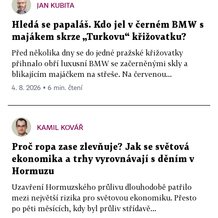
JAN KUBITA
Hledá se papaláš. Kdo jel v černém BMW s
majákem skrze „Turkovu“ křižovatku?
Před několika dny se do jedné pražské křižovatky
přihnalo obří luxusní BMW se začerněnými skly a
blikajícím majáčkem na střeše. Na červenou...
4. 8. 2026 ▪ 6 min. čtení
KAMIL KOVÁŘ
Proč ropa zase zlevňuje? Jak se světová
ekonomika a trhy vyrovnávají s děním v
Hormuzu
Uzavření Hormuzského průlivu dlouhodobě patřilo
mezi největší rizika pro světovou ekonomiku. Přesto
po pěti měsících, kdy byl průliv střídavě...