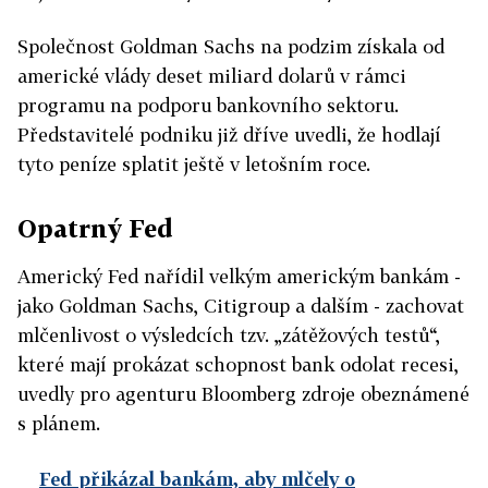
Společnost Goldman Sachs na podzim získala od
americké vlády deset miliard dolarů v rámci
programu na podporu bankovního sektoru.
Představitelé podniku již dříve uvedli, že hodlají
tyto peníze splatit ještě v letošním roce.
Opatrný Fed
Americký Fed nařídil velkým americkým bankám -
jako Goldman Sachs, Citigroup a dalším - zachovat
mlčenlivost o výsledcích tzv. „zátěžových testů“,
které mají prokázat schopnost bank odolat recesi,
uvedly pro agenturu Bloomberg zdroje obeznámené
s plánem.
Fed přikázal bankám, aby mlčely o