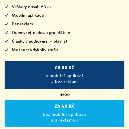
Veškerý obsah HN.cz
Mobilní aplikace
Bez reklam
Odemykejte obsah pro přátele
Články v audioverzi + playlist
Možnost kdykoliv zrušit
ZA 80 KČ
s mobilní aplikací
a bez reklam
nebo
ZA 40 KČ
bez mobilní aplikace
a s reklamou