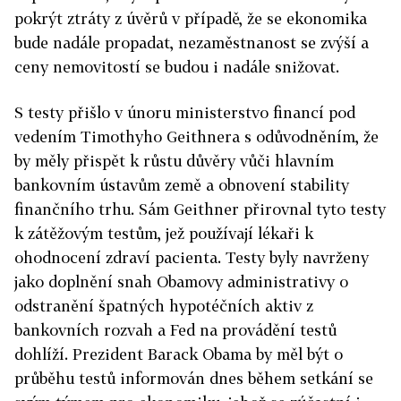
pokrýt ztráty z úvěrů v případě, že se ekonomika
bude nadále propadat, nezaměstnanost se zvýší a
ceny nemovitostí se budou i nadále snižovat.
S testy přišlo v únoru ministerstvo financí pod
vedením Timothyho Geithnera s odůvodněním, že
by měly přispět k růstu důvěry vůči hlavním
bankovním ústavům země a obnovení stability
finančního trhu. Sám Geithner přirovnal tyto testy
k zátěžovým testům, jež používají lékaři k
ohodnocení zdraví pacienta. Testy byly navrženy
jako doplnění snah Obamovy administrativy o
odstranění špatných hypotéčních aktiv z
bankovních rozvah a Fed na provádění testů
dohlíží. Prezident Barack Obama by měl být o
průběhu testů informován dnes během setkání se