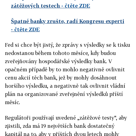
zátěžových testech
- čtěte ZDE
Špatné banky zrušte, radí Kongresu experti
- čtěte ZDE
Fed si chce být jistý, že zprávy s výsledky se k tisku
nedostanou během tohoto měsíce, kdy budou
zveřejňovány hospodářské výsledky bank. V
opačném případě by to mohlo negativně ovlivnit
cenu akcií těch bank, jež by mohly dosáhnout
horšího výsledku, a negativně tak ovlivnit vládní
plán na organizované zveřejnění výsledků příští
měsíc.
Regulátoři používají uvedené „zátěžové testy“, aby
zjistili, zda má 19 největších bank dostatečný
kapitál na to, aby v příštích dvou letech mohly