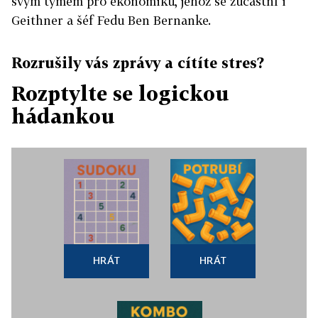
svým týmem pro ekonomiku, jehož se zúčastní i
Geithner a šéf Fedu Ben Bernanke.
Rozrušily vás zprávy a cítíte stres?
Rozptylte se logickou
hádankou
HRÁT
HRÁT