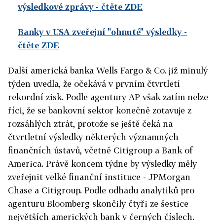
výsledkové zprávy
- čtěte ZDE
Banky v USA zveřejní "ohnuté" výsledky
-
čtěte ZDE
Další americká banka Wells Fargo & Co. již minulý
týden uvedla, že očekává v prvním čtvrtletí
rekordní zisk. Podle agentury AP však zatím nelze
říci, že se bankovní sektor konečně zotavuje z
rozsáhlých ztrát, protože se ještě čeká na
čtvrtletní výsledky některých významných
finančních ústavů, včetně Citigroup a Bank of
America. Právě k
oncem týdne by výsledky měly
zveřejnit velké finanční instituce - JPMorgan
Chase a Citigroup.
Podle odhadu analytiků pro
agenturu Bloomberg skončily čtyři ze šestice
největších amerických bank v černých číslech.