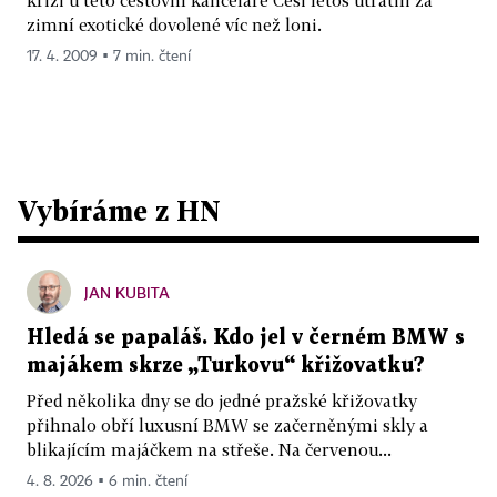
krizi u této cestovní kanceláře Češi letos utratili za
zimní exotické dovolené víc než loni.
17. 4. 2009 ▪ 7 min. čtení
Vybíráme z HN
JAN KUBITA
Hledá se papaláš. Kdo jel v černém BMW s
majákem skrze „Turkovu“ křižovatku?
Před několika dny se do jedné pražské křižovatky
přihnalo obří luxusní BMW se začerněnými skly a
blikajícím majáčkem na střeše. Na červenou...
4. 8. 2026 ▪ 6 min. čtení