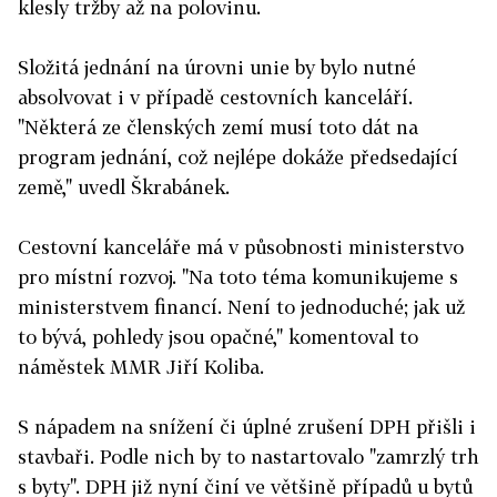
klesly tržby až na polovinu.
Složitá jednání na úrovni unie by bylo nutné
absolvovat i v případě cestovních kanceláří.
"Některá ze členských zemí musí toto dát na
program jednání, což nejlépe dokáže předsedající
země," uvedl Škrabánek.
Cestovní kanceláře má v působnosti ministerstvo
pro místní rozvoj. "Na toto téma komunikujeme s
ministerstvem financí. Není to jednoduché; jak už
to bývá, pohledy jsou opačné," komentoval to
náměstek MMR Jiří Koliba.
S nápadem na snížení či úplné zrušení DPH přišli i
stavbaři. Podle nich by to nastartovalo "zamrzlý trh
s byty". DPH již nyní činí ve většině případů u bytů