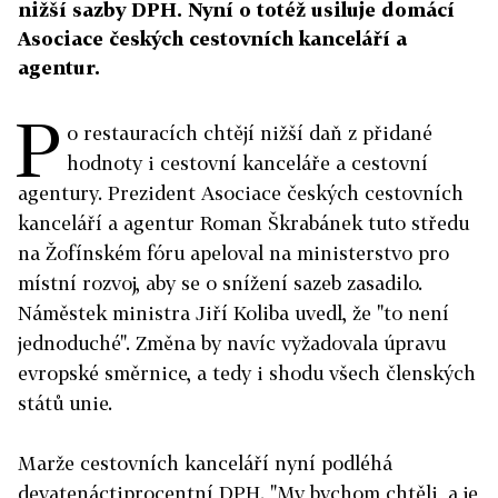
nižší sazby DPH. Nyní o totéž usiluje domácí
Asociace českých cestovních kanceláří a
agentur.
P
o restauracích chtějí nižší daň z přidané
hodnoty i cestovní kanceláře a cestovní
agentury. Prezident Asociace českých cestovních
kanceláří a agentur Roman Škrabánek tuto středu
na Žofínském fóru apeloval na ministerstvo pro
místní rozvoj, aby se o snížení sazeb zasadilo.
Náměstek ministra Jiří Koliba uvedl, že "to není
jednoduché". Změna by navíc vyžadovala úpravu
evropské směrnice, a tedy i shodu všech členských
států unie.
Marže cestovních kanceláří nyní podléhá
devatenáctiprocentní DPH. "My bychom chtěli, a je