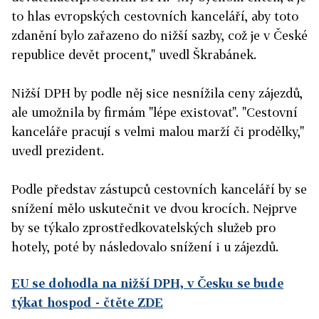
to hlas evropských cestovních kanceláří, aby toto
zdanění bylo zařazeno do nižší sazby, což je v České
republice devět procent," uvedl Škrabánek.
Nižší DPH by podle něj sice nesnížila ceny zájezdů,
ale umožnila by firmám "lépe existovat". "Cestovní
kanceláře pracují s velmi malou marží či prodělky,"
uvedl prezident.
Podle představ zástupců cestovních kanceláří by se
snížení mělo uskutečnit ve dvou krocích. Nejprve
by se týkalo zprostředkovatelských služeb pro
hotely, poté by následovalo snížení i u zájezdů.
EU se dohodla na nižší DPH, v Česku se bude
týkat hospod
- čtěte ZDE