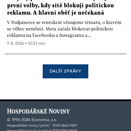
první volby, kdy sítě blokují politickou
reklamu. A hlavní oběť je nečekaná
V Podpásovce se tentokrát věnujeme tématu, o kterém
se vůbec nemluví. Meta začala blokovat politickou
reklamu na Facebooku a Instagramu a...
7. 8. 2026 ▪ 55:23 min.
DALŠÍ ZPRÁVY
©
1996-2026
Economia, a.s.
Hospodářské noviny (print) ISSN 0862-9587