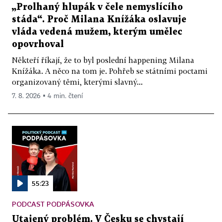
„Prolhaný hlupák v čele nemyslícího
stáda“. Proč Milana Knížáka oslavuje
vláda vedená mužem, kterým umělec
opovrhoval
Někteří říkají, že to byl poslední happening Milana
Knížáka. A něco na tom je. Pohřeb se státními poctami
organizovaný těmi, kterými slavný...
7. 8. 2026 ▪ 4 min. čtení
55:23
PODCAST PODPÁSOVKA
Utajený problém. V Česku se chystají