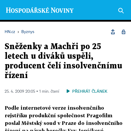
HN.cz
›
Byznys
Sněženky a Machři po 25
letech u diváků uspěli,
producent čelí insolvenčnímu
řízení
PŘEHRÁT ČLÁNEK
25. 4. 2009 20:05 ▪ 1 min. čtení
Podle internetové verze insolvenčního
rejstříku produkční společnost Pragofilm
poslal Městský soud v Praze do insolvenčního
řízení na návrh herečky Evy Jeníčkové.