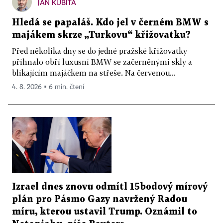
JAN KUBITA
Hledá se papaláš. Kdo jel v černém BMW s
majákem skrze „Turkovu“ křižovatku?
Před několika dny se do jedné pražské křižovatky
přihnalo obří luxusní BMW se začerněnými skly a
blikajícím majáčkem na střeše. Na červenou...
4. 8. 2026 ▪ 6 min. čtení
Izrael dnes znovu odmítl 15bodový mírový
plán pro Pásmo Gazy navržený Radou
míru, kterou ustavil Trump. Oznámil to