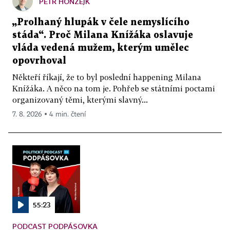
PETR HONZEJK
„Prolhaný hlupák v čele nemyslícího
stáda“. Proč Milana Knížáka oslavuje
vláda vedená mužem, kterým umělec
opovrhoval
Někteří říkají, že to byl poslední happening Milana
Knížáka. A něco na tom je. Pohřeb se státními poctami
organizovaný těmi, kterými slavný...
7. 8. 2026 ▪ 4 min. čtení
55:23
PODCAST PODPÁSOVKA