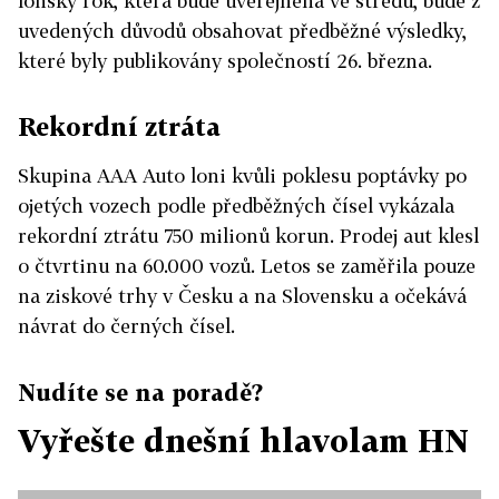
loňský rok, která bude uveřejněna ve středu, bude z
uvedených důvodů obsahovat předběžné výsledky,
které byly publikovány společností 26. března.
Rekordní ztráta
Skupina AAA Auto loni kvůli poklesu poptávky po
ojetých vozech podle předběžných čísel vykázala
rekordní ztrátu 750 milionů korun. Prodej aut klesl
o čtvrtinu na 60.000 vozů. Letos se zaměřila pouze
na ziskové trhy v Česku a na Slovensku a očekává
návrat do černých čísel.
Nudíte se na poradě?
Vyřešte dnešní hlavolam HN