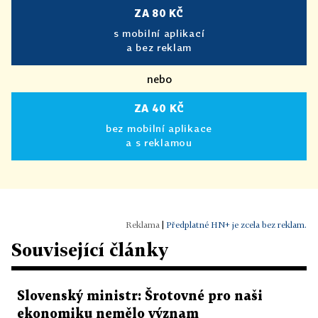
ZA 80 KČ
s mobilní aplikací
a bez reklam
nebo
ZA 40 KČ
bez mobilní aplikace
a s reklamou
|
Předplatné HN+ je zcela bez reklam.
Související články
Slovenský ministr: Šrotovné pro naši
ekonomiku nemělo význam