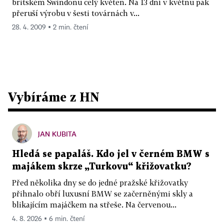
britském Swindonu celý květen. Na 13 dní v květnu pak
přeruší výrobu v šesti továrnách v...
28. 4. 2009 ▪ 2 min. čtení
Vybíráme z HN
JAN KUBITA
Hledá se papaláš. Kdo jel v černém BMW s
majákem skrze „Turkovu“ křižovatku?
Před několika dny se do jedné pražské křižovatky
přihnalo obří luxusní BMW se začerněnými skly a
blikajícím majáčkem na střeše. Na červenou...
4. 8. 2026 ▪ 6 min. čtení