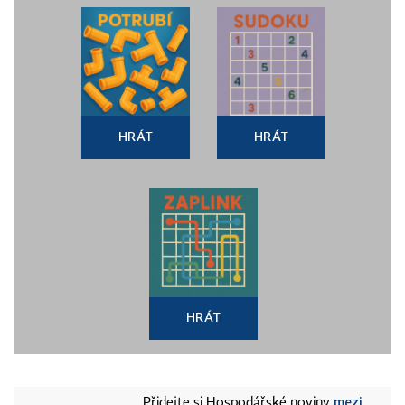
HRÁT
HRÁT
HRÁT
mezi
Přidejte si Hospodářské noviny