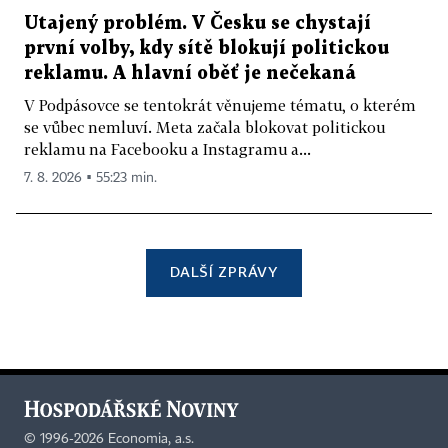
Utajený problém. V Česku se chystají
první volby, kdy sítě blokují politickou
reklamu. A hlavní oběť je nečekaná
V Podpásovce se tentokrát věnujeme tématu, o kterém
se vůbec nemluví. Meta začala blokovat politickou
reklamu na Facebooku a Instagramu a...
7. 8. 2026 ▪ 55:23 min.
DALŠÍ ZPRÁVY
©
1996-2026
Economia, a.s.