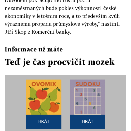
Důvodem pokračujícího růstu počtu
nezaměstnaných bude pokles výkonnosti české
ekonomiky v letošním roce, a to především kvůli
výraznému propadu průmyslové výroby," nastínil
Jiří Škop z Komerční banky.
Informace už máte
Teď je čas procvičit mozek
HRÁT
HRÁT