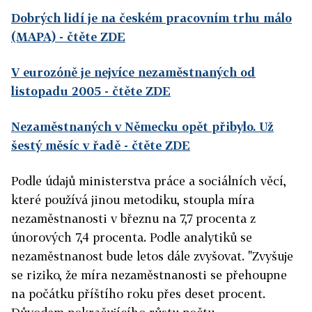
Dobrých lidí je na českém pracovním trhu málo
(MAPA)
- čtěte ZDE
V eurozóně je nejvíce nezaměstnaných od
listopadu 2005
- čtěte ZDE
Nezaměstnaných v Německu opět přibylo. Už
šestý měsíc v řadě
- čtěte ZDE
Podle údajů ministerstva práce a sociálních věcí,
které používá jinou metodiku, stoupla míra
nezaměstnanosti v březnu na 7,7 procenta z
únorových 7,4 procenta. Podle analytiků se
nezaměstnanost bude letos dále zvyšovat. "Zvyšuje
se riziko, že míra nezaměstnanosti se přehoupne
na počátku příštího roku přes deset procent.