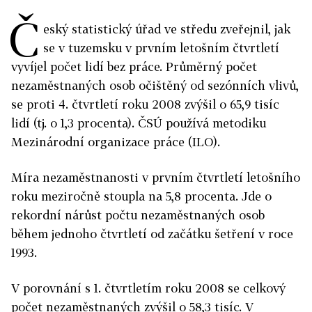
Č
eský statistický úřad ve středu zveřejnil, jak
se v tuzemsku v prvním letošním čtvrtletí
vyvíjel počet lidí bez práce. Průměrný počet
nezaměstnaných osob očištěný od sezónních vlivů,
se proti 4. čtvrtletí roku 2008 zvýšil o 65,9 tisíc
lidí (tj. o 1,3 procenta). ČSÚ používá metodiku
Mezinárodní organizace práce (ILO).
Míra nezaměstnanosti v prvním čtvrtletí letošního
roku meziročně stoupla na 5,8 procenta. Jde o
rekordní nárůst počtu nezaměstnaných osob
během jednoho čtvrtletí od začátku šetření v roce
1993.
V porovnání s 1. čtvrtletím roku 2008 se celkový
počet nezaměstnaných zvýšil o 58,3 tisíc. V