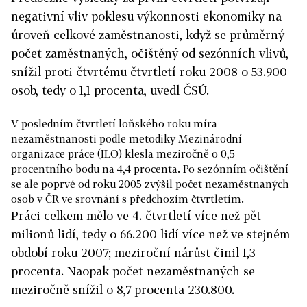
negativní vliv poklesu výkonnosti ekonomiky na
úroveň celkové zaměstnanosti, když se průměrný
počet zaměstnaných, očištěný od sezónních vlivů,
snížil proti čtvrtému čtvrtletí roku 2008 o 53.900
osob, tedy o 1,1 procenta, uvedl ČSÚ.
V posledním čtvrtletí loňského roku míra
nezaměstnanosti podle metodiky Mezinárodní
organizace práce (ILO) klesla meziročně o 0,5
procentního bodu na 4,4 procenta. Po sezónním očištění
se ale poprvé od roku 2005 zvýšil počet nezaměstnaných
osob v ČR ve srovnání s předchozím čtvrtletím.
Práci celkem mělo ve 4. čtvrtletí více než pět
milionů lidí, tedy o 66.200 lidí více než ve stejném
období roku 2007; meziroční nárůst činil 1,3
procenta. Naopak počet nezaměstnaných se
meziročně snížil o 8,7 procenta 230.800.