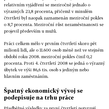
relativním vyjádření se meziročně jednalo o
výrazných 23,8 procenta, přičemž v minulém
čtvrtletí byl naopak zaznamenán meziroční pokles
o 8,7 procenta. Meziroční růst nezaměstnanosti se
projevil především u mužů.
Práci celkem mělo v prvním čtvrtletí skoro pět
milionů lidí, ale o 11.600 osob méně než ve stejném
období roku 2008. meziroční pokles činil 0,2
procenta. Proti 4. čtvrtletí 2008 se jedná o výrazný
úbytek ve výši 86,6 tis. osob s jediným nebo
hlavním zaměstnáním.
Špatný ekonomický vývoj se
podepisuje na trhu práce
Předběžné výsledky za první čtvrtletí potvrzují