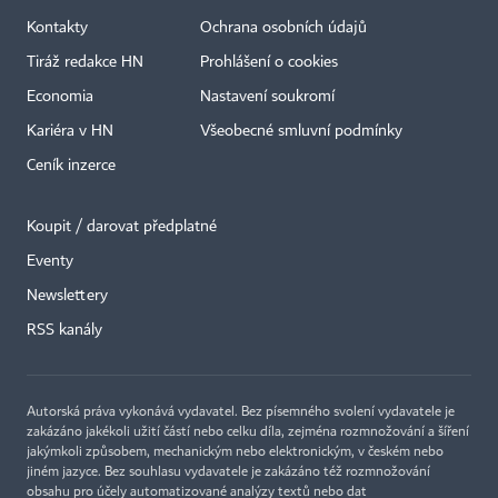
Kontakty
Ochrana osobních údajů
Tiráž redakce HN
Prohlášení o cookies
Economia
Nastavení soukromí
Kariéra v HN
Všeobecné smluvní podmínky
Ceník inzerce
Koupit / darovat předplatné
Eventy
×
Newslettery
RSS kanály
Autorská práva vykonává vydavatel. Bez písemného svolení vydavatele je
zakázáno jakékoli užití částí nebo celku díla, zejména rozmnožování a šíření
jakýmkoli způsobem, mechanickým nebo elektronickým, v českém nebo
jiném jazyce. Bez souhlasu vydavatele je zakázáno též rozmnožování
obsahu pro účely automatizované analýzy textů nebo dat