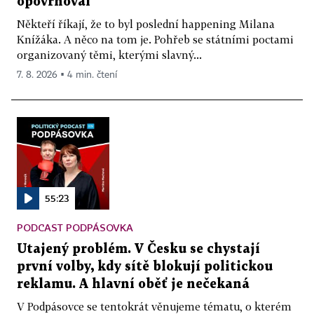
opovrhoval
Někteří říkají, že to byl poslední happening Milana
Knížáka. A něco na tom je. Pohřeb se státními poctami
organizovaný těmi, kterými slavný...
7. 8. 2026 ▪ 4 min. čtení
55:23
PODCAST PODPÁSOVKA
Utajený problém. V Česku se chystají
první volby, kdy sítě blokují politickou
reklamu. A hlavní oběť je nečekaná
V Podpásovce se tentokrát věnujeme tématu, o kterém