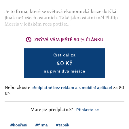
Je to firma, které se světová ekonomická krize dotýká
jinak než všech ostatních. Také jako ostatní měl Philip
Morris v loňském roce potíže:...
ZBÝVÁ VÁM JEŠTĚ 90 % ČLÁNKU
Číst dál za
40 Kč
na první dva měsíce
Nebo zkuste
za 80
předplatné bez reklam a s mobilní aplikací
Kč.
Máte již předplatné?
Přihlaste se
#kouření
#firma
#tabák