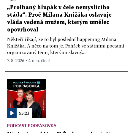
„Prolhaný hlupák v čele nemyslícího
stáda“. Proč Milana Knížáka oslavuje
vláda vedená mužem, kterým umělec
opovrhoval
Někteří říkají, že to byl poslední happening Milana
Knížáka. A něco na tom je. Pohřeb se státními poctami
organizovaný těmi, kterými slavný...
7. 8. 2026 ▪ 4 min. čtení
55:23
PODCAST PODPÁSOVKA