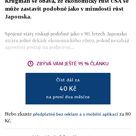
Krugman se obává, že ekonomický růst USA se
může zastavit podobně jako v minulosti růst
Japonska.
Spojené státy riskují podobně jako v 90. letech Japonsko
ztrátu jedné dekády ekonomického růstu, pokud nezahájí
agresivní postup na podporou...
ZBÝVÁ VÁM JEŠTĚ 95 % ČLÁNKU
Číst dál za
40 Kč
na první dva měsíce
Nebo zkuste
za 80
předplatné bez reklam a s mobilní aplikací
Kč.