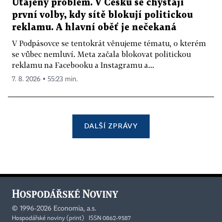
Utajený problém. V Česku se chystají
první volby, kdy sítě blokují politickou
reklamu. A hlavní oběť je nečekaná
V Podpásovce se tentokrát věnujeme tématu, o kterém
se vůbec nemluví. Meta začala blokovat politickou
reklamu na Facebooku a Instagramu a...
7. 8. 2026 ▪ 55:23 min.
DALŠÍ ZPRÁVY
©
1996-2026
Economia, a.s.
Hospodářské noviny (print) ISSN 0862-9587