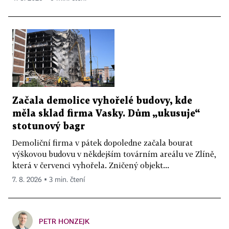
Začala demolice vyhořelé budovy, kde
měla sklad firma Vasky. Dům „ukusuje“
stotunový bagr
Demoliční firma v pátek dopoledne začala bourat
výškovou budovu v někdejším továrním areálu ve Zlíně,
která v červenci vyhořela. Zničený objekt...
7. 8. 2026 ▪ 3 min. čtení
PETR HONZEJK