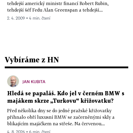
tehdejší americký ministr financí Robert Rubin,
tehdejší šéf Fedu Alan Greenspan a tehdejší...
2. 4. 2009 ▪ 4 min. čtení
Vybíráme z HN
JAN KUBITA
Hledá se papaláš. Kdo jel v černém BMW s
majákem skrze „Turkovu“ křižovatku?
Před několika dny se do jedné pražské křižovatky
přihnalo obří luxusní BMW se začerněnými skly a
blikajícím majáčkem na střeše. Na červenou...
4. 8. 2026 ▪ 6 min. čtení