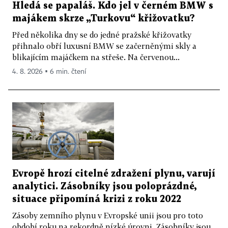
Hledá se papaláš. Kdo jel v černém BMW s
majákem skrze „Turkovu“ křižovatku?
Před několika dny se do jedné pražské křižovatky
přihnalo obří luxusní BMW se začerněnými skly a
blikajícím majáčkem na střeše. Na červenou...
4. 8. 2026 ▪ 6 min. čtení
Evropě hrozí citelné zdražení plynu, varují
analytici. Zásobníky jsou poloprázdné,
situace připomíná krizi z roku 2022
Zásoby zemního plynu v Evropské unii jsou pro toto
období roku na rekordně nízké úrovni. Zásobníky jsou