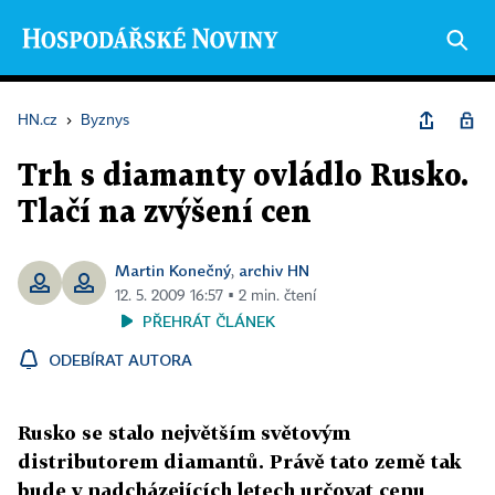
HN.cz
›
Byznys
Trh s diamanty ovládlo Rusko.
Tlačí na zvýšení cen
Martin Konečný
archiv HN
,
12. 5. 2009 16:57 ▪ 2 min. čtení
PŘEHRÁT ČLÁNEK
ODEBÍRAT AUTORA
Rusko se stalo největším světovým
distributorem diamantů. Právě tato země tak
bude v nadcházejících letech určovat cenu