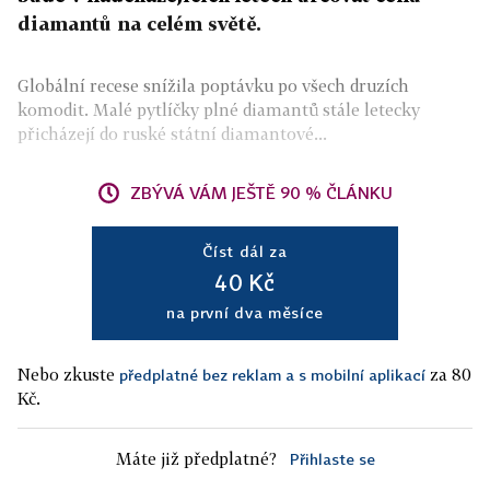
diamantů na celém světě.
Globální recese snížila poptávku po všech druzích
komodit. Malé pytlíčky plné diamantů stále letecky
přicházejí do ruské státní diamantové...
ZBÝVÁ VÁM JEŠTĚ 90 % ČLÁNKU
Číst dál za
40 Kč
na první dva měsíce
Nebo zkuste
za 80
předplatné bez reklam a s mobilní aplikací
Kč.
Máte již předplatné?
Přihlaste se