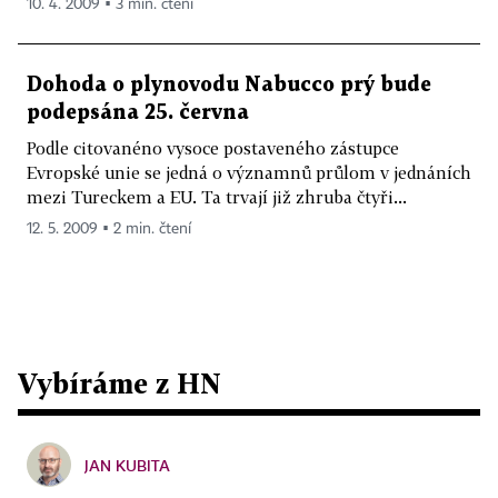
10. 4. 2009 ▪ 3 min. čtení
Dohoda o plynovodu Nabucco prý bude
podepsána 25. června
Podle citovanéno vysoce postaveného zástupce
Evropské unie se jedná o významnů průlom v jednáních
mezi Tureckem a EU. Ta trvají již zhruba čtyři...
12. 5. 2009 ▪ 2 min. čtení
Vybíráme z HN
JAN KUBITA