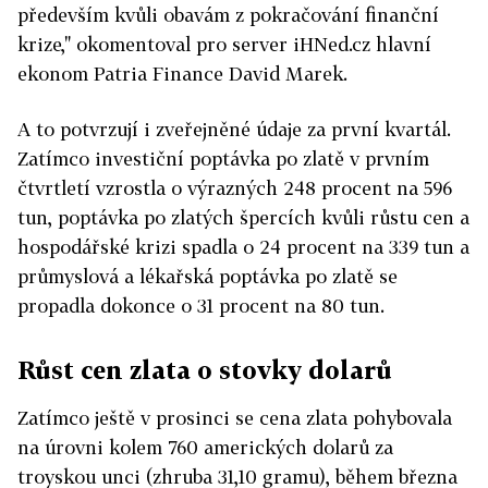
především kvůli obavám z pokračování finanční
krize," okomentoval pro server iHNed.cz hlavní
ekonom Patria Finance David Marek.
A to potvrzují i zveřejněné údaje za první kvartál.
Zatímco investiční poptávka po zlatě v prvním
čtvrtletí vzrostla o výrazných 248 procent na 596
tun, poptávka po zlatých špercích kvůli růstu cen a
hospodářské krizi spadla o 24 procent na 339 tun a
průmyslová a lékařská poptávka po zlatě se
propadla dokonce o 31 procent na 80 tun.
Růst cen zlata o stovky dolarů
Zatímco ještě v prosinci se cena zlata pohybovala
na úrovni kolem 760 amerických dolarů za
troyskou unci (zhruba 31,10 gramu), během března