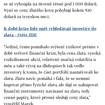
se už vyhoupla na úrovně těsně pod 1 000 dolarů.
Nyní se ceny žlutého kovu pohybují kolem 930
dolarů za troyskou unci.
K době krize lidé opět vyhledávají investice do
zlata
- čtěte ZDE
"Jediné, čemu pomáhalo zvýšení rizikové prémie v
době světové finanční krize, byla cena zlata. vysoká
rozkolísanost akcií, relativně značná volatilita u
měn a také vývoj na dluhopisech tak vedlo
investory k tomu, že část portfolií nasměrovali ke
zlatu. Zlatu navíc pomáhá i fakt, že se nemusí
kupovat přímo fyzické zlato, ale dají se nakupovat
finanční instrumenty navázané na zlato, tedy
cenné papíry, které přesně sledují ceny zlata,"
vysvětlil Marek.