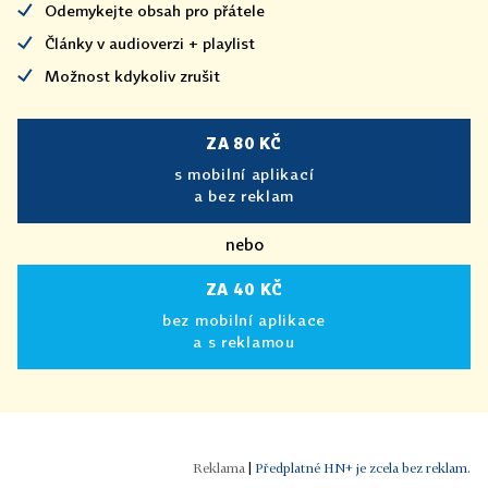
Odemykejte obsah pro přátele
Články v audioverzi + playlist
Možnost kdykoliv zrušit
ZA 80 KČ
s mobilní aplikací
a bez reklam
nebo
ZA 40 KČ
bez mobilní aplikace
a s reklamou
|
Předplatné HN+ je zcela bez reklam.