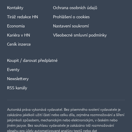
Kontakty
Ochrana osobních údajů
Tiráž redakce HN
Prohlášení o cookies
Economia
Nastavení soukromí
Kariéra v HN
Všeobecné smluvní podmínky
Ceník inzerce
Koupit / darovat předplatné
Eventy
×
Newslettery
RSS kanály
Autorská práva vykonává vydavatel. Bez písemného svolení vydavatele je
zakázáno jakékoli užití částí nebo celku díla, zejména rozmnožování a šíření
jakýmkoli způsobem, mechanickým nebo elektronickým, v českém nebo
jiném jazyce. Bez souhlasu vydavatele je zakázáno též rozmnožování
obsahu pro účely automatizované analýzy textů nebo dat