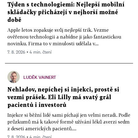
Týden s technologiemi: Nejlepší mobilní
skládačky přicházejí v nejhorší možné
době
Apple letos zopakuje svůj nejlepší trik. Vezme
ověřenou technologii a nabídne ji jako fantastickou
novinku. Firma to v minulosti udělala v...
7. 8. 2026 ▪ 4 min. čtení
LUDĚK VAINERT
Nehladov, nepíchej si injekci, prostě si
vezmi prášek. Eli Lilly má svatý grál
pacientů i investorů
Injekce si běžní lidé sami píchají jen velmi neradi. Podle
průzkumů má k takové formě užívání léků averzi sedm
z deseti amerických pacientů....
7. 8. 2026 ▪ 4 min. čtení