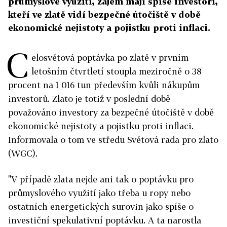
průmyslové využití, zájem mají spíše investoři,
kteří ve zlatě vidí bezpečné útočiště v době
ekonomické nejistoty a pojistku proti inflaci.
C
elosvětová poptávka po zlatě v prvním
letošním čtvrtletí stoupla meziročně o 38
procent na 1 016 tun především kvůli nákupům
investorů. Zlato je totiž v poslední době
považováno investory za bezpečné útočiště v době
ekonomické nejistoty a pojistku proti inflaci.
Informovala o tom ve středu Světová rada pro zlato
(WGC).
"V případě zlata nejde ani tak o poptávku pro
průmyslového využití jako třeba u ropy nebo
ostatních energetických surovin jako spíše o
investiční spekulativní poptávku. A ta narostla