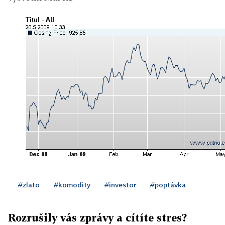
#zlato
#komodity
#investor
#poptávka
Rozrušily vás zprávy a cítíte stres?