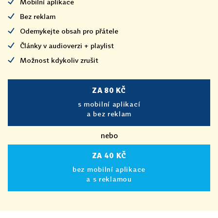
Mobilní aplikace
Bez reklam
Odemykejte obsah pro přátele
Články v audioverzi + playlist
Možnost kdykoliv zrušit
ZA 80 KČ
s mobilní aplikací
a bez reklam
nebo
ZA 40 KČ
bez mobilní aplikace
a s reklamou