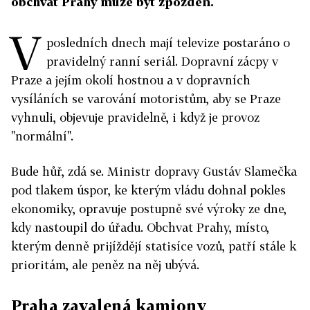
obchvat Prahy může být zpožděn.
V
posledních dnech mají televize postaráno o
pravidelný ranní seriál. Dopravní zácpy v
Praze a jejím okolí hostnou a v dopravních
vysíláních se varování motoristům, aby se Praze
vyhnuli, objevuje pravidelně, i když je provoz
"normální".
Bude hůř, zdá se. Ministr dopravy Gustáv Slamečka
pod tlakem úspor, ke kterým vládu dohnal pokles
ekonomiky, opravuje postupně své výroky ze dne,
kdy nastoupil do úřadu. Obchvat Prahy, místo,
kterým denně prijíždějí statisíce vozů, patří stále k
prioritám, ale peněz na něj ubývá.
Praha zavalená kamiony