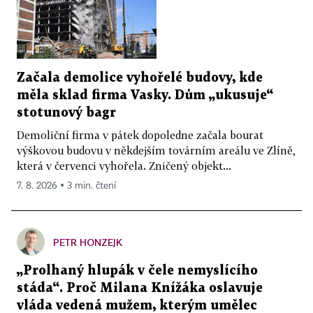
Začala demolice vyhořelé budovy, kde
měla sklad firma Vasky. Dům „ukusuje“
stotunový bagr
Demoliční firma v pátek dopoledne začala bourat
výškovou budovu v někdejším továrním areálu ve Zlíně,
která v červenci vyhořela. Zničený objekt...
7. 8. 2026 ▪ 3 min. čtení
PETR HONZEJK
„Prolhaný hlupák v čele nemyslícího
stáda“. Proč Milana Knížáka oslavuje
vláda vedená mužem, kterým umělec