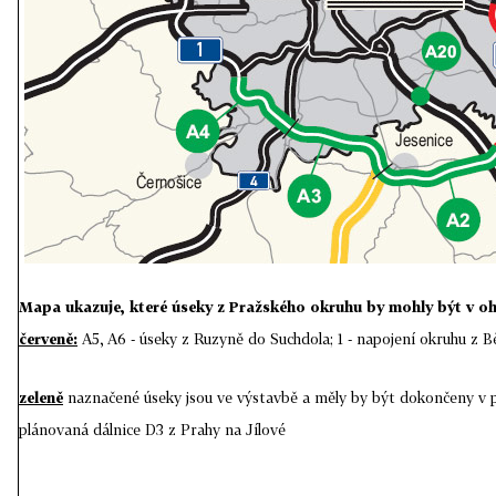
Mapa ukazuje,
které úseky z Pražského okruhu by mohly být v oh
červeně:
A5, A6 - úseky z Ruzyně do Suchdola; 1 - napojení okruhu z Bě
zeleně
naznačené úseky jsou ve výstavbě a měly by být dokončeny v 
plánovaná dálnice D3 z Prahy na Jílové