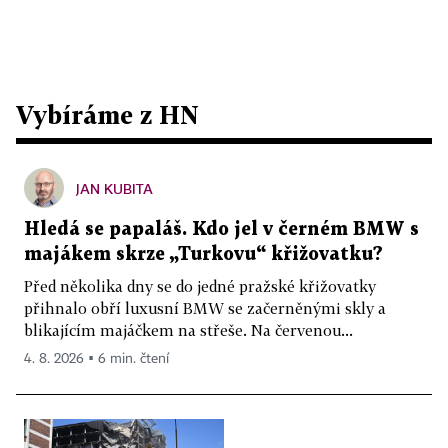
Vybíráme z HN
JAN KUBITA
Hledá se papaláš. Kdo jel v černém BMW s
majákem skrze „Turkovu“ křižovatku?
Před několika dny se do jedné pražské křižovatky
přihnalo obří luxusní BMW se začerněnými skly a
blikajícím majáčkem na střeše. Na červenou...
4. 8. 2026 ▪ 6 min. čtení