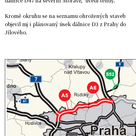
dálnice D47 na severní Moravě," uvedl tehdy.
Kromě okruhu se na seznamu ohrožených staveb
objevil mj i plánovaný úsek dálnice D3 z Prahy do
Jílového.