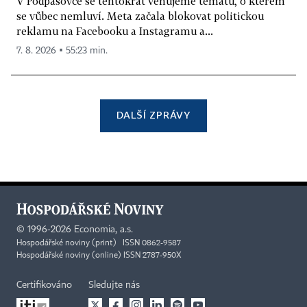
V Podpásovce se tentokrát věnujeme tématu, o kterém
se vůbec nemluví. Meta začala blokovat politickou
reklamu na Facebooku a Instagramu a...
7. 8. 2026 ▪ 55:23 min.
DALŠÍ ZPRÁVY
©
1996-2026
Economia, a.s.
Hospodářské noviny (print) ISSN 0862-9587
Hospodářské noviny (online) ISSN 2787-950X
Certifikováno
Sledujte nás