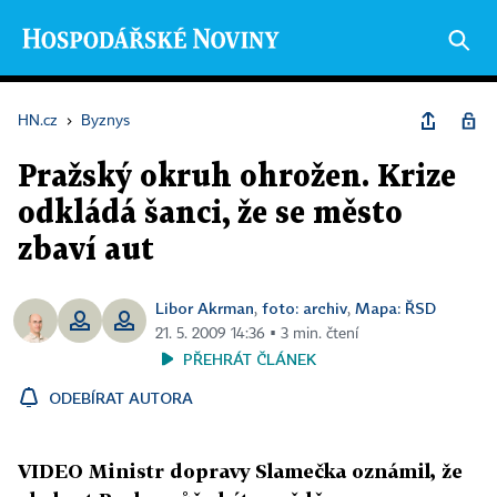
HN.cz
›
Byznys
Pražský okruh ohrožen. Krize
odkládá šanci, že se město
zbaví aut
Libor Akrman
foto: archiv
Mapa: ŘSD
,
,
21. 5. 2009 14:36 ▪ 3 min. čtení
PŘEHRÁT ČLÁNEK
ODEBÍRAT AUTORA
VIDEO Ministr dopravy Slamečka oznámil, že