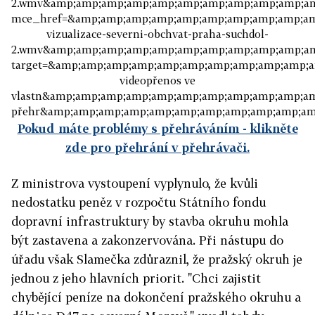
2.wmv&amp;amp;amp;amp;amp;amp;amp;amp;amp;amp;am
mce_href=&amp;amp;amp;amp;amp;amp;amp;amp;amp;amp;a
vizualizace-severni-obchvat-praha-suchdol-
2.wmv&amp;amp;amp;amp;amp;amp;amp;amp;amp;amp;am
target=&amp;amp;amp;amp;amp;amp;amp;amp;amp;amp;a
videopřenos ve
vlastn&amp;amp;amp;amp;amp;amp;amp;amp;amp;amp;am
přehr&amp;amp;amp;amp;amp;amp;amp;amp;amp;amp;amp
Pokud máte problémy s přehráváním - klikněte
zde pro přehrání v přehrávači.
Z ministrova vystoupení vyplynulo, že kvůli
nedostatku peněz v rozpočtu Státního fondu
dopravní infrastruktury by stavba okruhu mohla
být zastavena a zakonzervována. Při nástupu do
úřadu však Slamečka zdůraznil, že pražský okruh je
jednou z jeho hlavních priorit. "Chci zajistit
chybějící peníze na dokončení pražského okruhu a