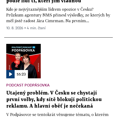
podle lidí ti, kteří jim vládnou
Kdo je nejvýraznějším lídrem opozice v Česku?
Průzkum agentury NMS přinesl výsledky, ze kterých by
měl jistě radost Jára Cimrman. Na prvním...
10. 8. 2026 ▪ 4 min. čtení
55:23
PODCAST PODPÁSOVKA
Utajený problém. V Česku se chystají
první volby, kdy sítě blokují politickou
reklamu. A hlavní oběť je nečekaná
V Podpásovce se tentokrát věnujeme tématu, o kterém