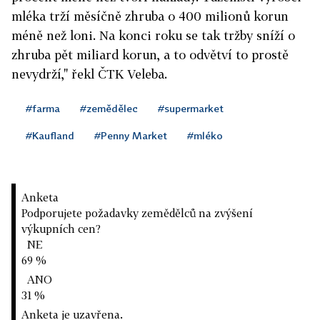
mléka trží měsíčně zhruba o 400 milionů korun
méně než loni. Na konci roku se tak tržby sníží o
zhruba pět miliard korun, a to odvětví to prostě
nevydrží," řekl ČTK Veleba.
#farma
#zemědělec
#supermarket
#Kaufland
#Penny Market
#mléko
Anketa
Podporujete požadavky zemědělců na zvýšení
výkupních cen?
NE
69 %
ANO
31 %
Anketa je uzavřena.