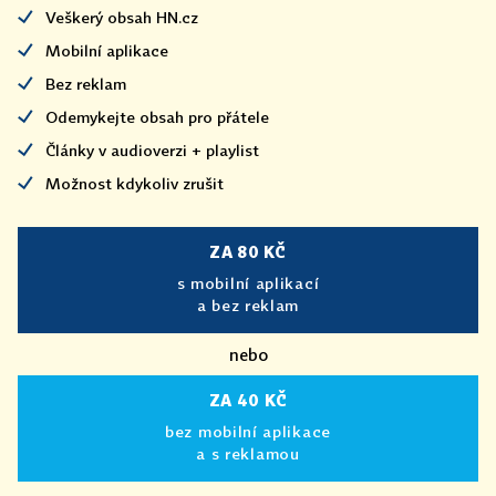
Veškerý obsah HN.cz
Mobilní aplikace
Bez reklam
Odemykejte obsah pro přátele
Články v audioverzi + playlist
Možnost kdykoliv zrušit
ZA 80 KČ
s mobilní aplikací
a bez reklam
nebo
ZA 40 KČ
bez mobilní aplikace
a s reklamou