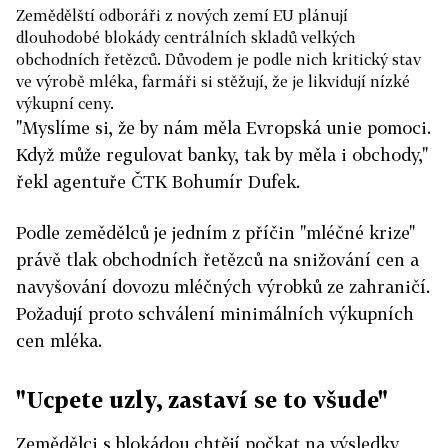
Zemědělští odboráři z nových zemí EU plánují
dlouhodobé blokády centrálních skladů velkých
obchodních řetězců. Důvodem je podle nich kritický stav
ve výrobě mléka, farmáři si stěžují, že je likvidují nízké
výkupní ceny.
"Myslíme si, že by nám měla Evropská unie pomoci.
Když může regulovat banky, tak by měla i obchody,"
řekl agentuře ČTK Bohumír Dufek.
Podle zemědělců je jedním z příčin "mléčné krize"
právě tlak obchodních řetězců na snižování cen a
navyšování dovozu mléčných výrobků ze zahraničí.
Požadují proto schválení minimálních výkupních
cen mléka.
"Ucpete uzly, zastaví se to všude"
Zemědělci s blokádou chtějí počkat na výsledky