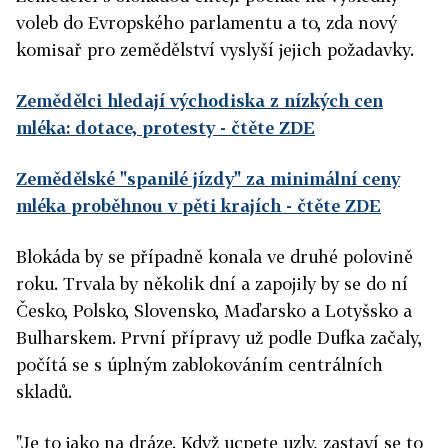
voleb do Evropského parlamentu a to, zda nový
komisař pro zemědělství vyslyší jejich požadavky.
Zemědělci hledají východiska z nízkých cen
mléka: dotace, protesty
- čtěte ZDE
Zemědělské "spanilé jízdy" za minimální ceny
mléka proběhnou v pěti krajích
- čtěte ZDE
Blokáda by se případně konala ve druhé polovině
roku. Trvala by několik dní a zapojily by se do ní
Česko, Polsko, Slovensko, Maďarsko a Lotyšsko a
Bulharskem. První přípravy už podle Dufka začaly,
počítá se s úplným zablokováním centrálních
skladů.
"Je to jako na dráze. Když ucpete uzly, zastaví se to