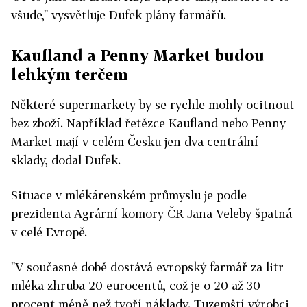
všude," vysvětluje Dufek plány farmářů.
Kaufland a Penny Market budou
lehkým terčem
Některé supermarkety by se rychle mohly ocitnout
bez zboží. Například řetězce Kaufland nebo Penny
Market mají v celém Česku jen dva centrální
sklady, dodal Dufek.
Situace v mlékárenském průmyslu je podle
prezidenta Agrární komory ČR Jana Veleby špatná
v celé Evropě.
"V současné době dostává evropský farmář za litr
mléka zhruba 20 eurocentů, což je o 20 až 30
procent méně než tvoří náklady. Tuzemští výrobci