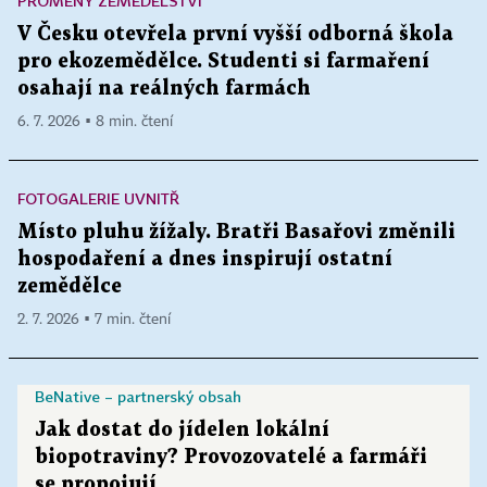
PROMĚNY ZEMĚDĚLSTVÍ
V Česku otevřela první vyšší odborná škola
pro ekozemědělce. Studenti si farmaření
osahají na reálných farmách
6. 7. 2026 ▪ 8 min. čtení
FOTOGALERIE UVNITŘ
Místo pluhu žížaly. Bratři Basařovi změnili
hospodaření a dnes inspirují ostatní
zemědělce
2. 7. 2026 ▪ 7 min. čtení
BeNative – partnerský obsah
Jak dostat do jídelen lokální
biopotraviny? Provozovatelé a farmáři
se propojují