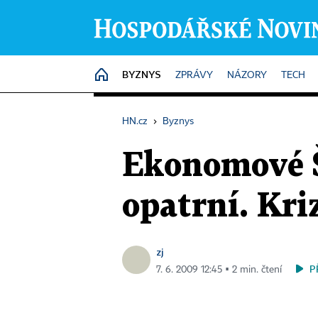
BYZNYS
HOME
ZPRÁVY
NÁZORY
TECH
HN.cz
›
Byznys
Ekonomové Š
opatrní. Kri
zj
P
7. 6. 2009 12:45 ▪ 2 min. čtení