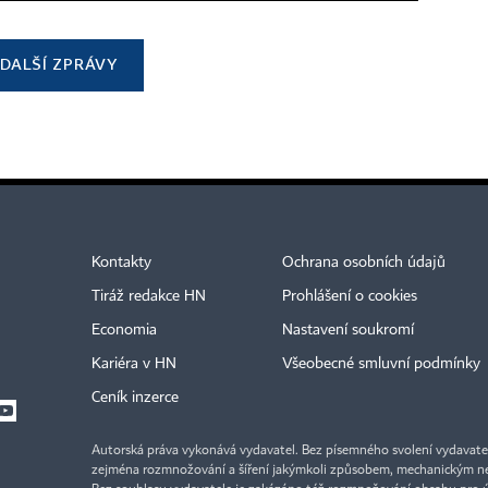
DALŠÍ ZPRÁVY
Kontakty
Ochrana osobních údajů
Tiráž redakce HN
Prohlášení o cookies
Economia
Nastavení soukromí
Kariéra v HN
Všeobecné smluvní podmínky
Ceník inzerce
Autorská práva vykonává vydavatel. Bez písemného svolení vydavatele 
zejména rozmnožování a šíření jakýmkoli způsobem, mechanickým ne