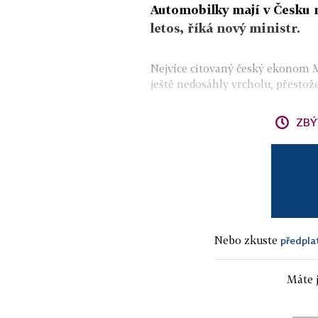
Automobilky mají v Česku n
letos, říká nový ministr.
Nejvíce citovaný český ekonom M
ještě nedosáhly vrcholu, přestože
ZBÝ
Nebo zkuste
předpla
Máte j