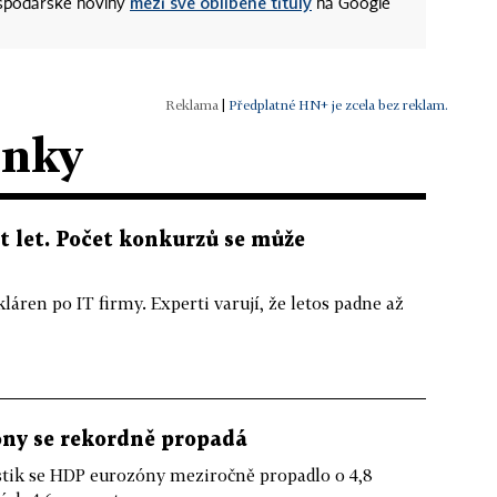
mezi své oblíbené tituly
ospodářské noviny
na Google
|
Předplatné HN+ je zcela bez reklam.
ánky
t let. Počet konkurzů se může
láren po IT firmy. Experti varují, že letos padne až
ny se rekordně propadá
stik se HDP eurozóny meziročně propadlo o 4,8