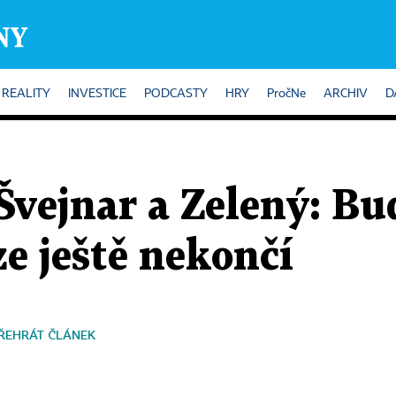
REALITY
INVESTICE
PODCASTY
HRY
PročNe
ARCHIV
D
vejnar a Zelený: Bu
ze ještě nekončí
ŘEHRÁT ČLÁNEK