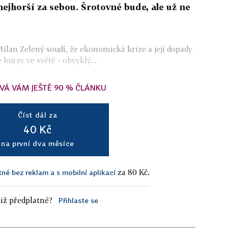
ejhorší za sebou. Šrotovné bude, ale už ne
ilan Zelený soudí, že ekonomická krize a její dopady
 burzy ve světě - obvyklý...
VÁ VÁM JEŠTĚ 90 % ČLÁNKU
Číst dál za
40 Kč
na první dva měsíce
za 80 Kč.
tné bez reklam a s mobilní aplikací
iž předplatné?
Přihlaste se