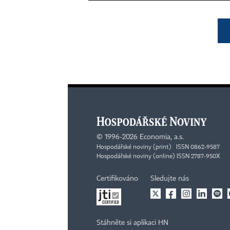
©
1996-2026
Economia, a.s.
Hospodářské noviny (print) ISSN 0862-9587
Hospodářské noviny (online) ISSN 2787-950X
Certifikováno
Sledujte nás
Stáhněte si aplikaci HN