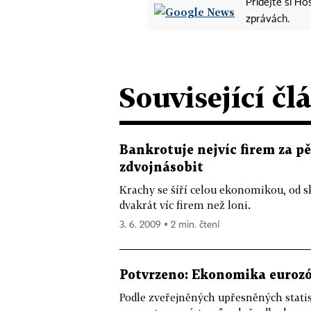
Přidejte si H
zprávách.
Související čl
Bankrotuje nejvíc firem za pě
zdvojnásobit
Krachy se šíří celou ekonomikou, od sk
dvakrát víc firem než loni.
3. 6. 2009 ▪ 2 min. čtení
Potvrzeno: Ekonomika eurozó
Podle zveřejněných upřesněných stati