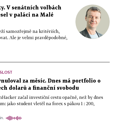
y. V senátních volbách
sel v paláci na Malé
eží samozřejmě na kritériích,
vat. Ale je velmi pravděpodobné,
ISLOST
ynuloval za měsíc. Dnes má portfolio o
ch dolarů a finanční svobodu
nHacker začal investiční cestu opačně, než by dnes
m: jako student vletěl na forex s pákou 1 : 200,
in.