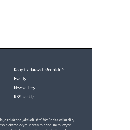
Koupit / darovat předplatné
Eventy
Newslettery
RSS kanály
je zakázáno jakékoli užití částí nebo celku díla,
bo elektronickým, v českém nebo jiném jazyce.