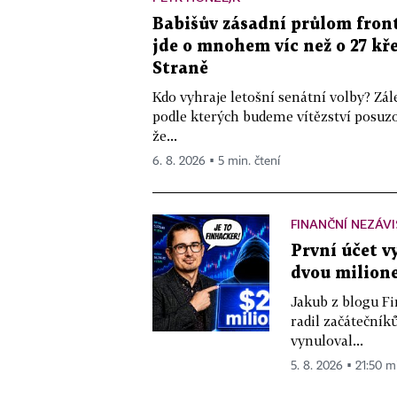
Babišův zásadní průlom front
jde o mnohem víc než o 27 kře
Straně
Kdo vyhraje letošní senátní volby? Zál
podle kterých budeme vítězství posuzo
že...
6. 8. 2026 ▪ 5 min. čtení
FINANČNÍ NEZÁV
První účet v
dvou milione
Jakub z blogu Fi
radil začátečníků
vynuloval...
5. 8. 2026 ▪ 21:50 m