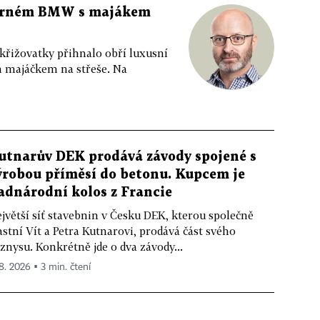
 černém BMW s majákem
 křižovatky přihnalo obří luxusní
m majáčkem na střeše. Na
utnarův DEK prodává závody spojené s
ýrobou příměsí do betonu. Kupcem je
adnárodní kolos z Francie
jvětší síť stavebnin v Česku DEK, kterou společně
astní Vít a Petra Kutnarovi, prodává část svého
znysu. Konkrétně jde o dva závody...
 8. 2026 ▪ 3 min. čtení