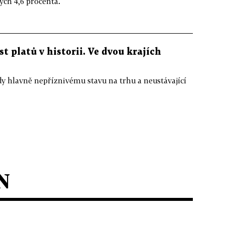
ch 4,6 procenta.
t platů v historii. Ve dvou krajích
 hlavně nepříznivému stavu na trhu a neustávající
N