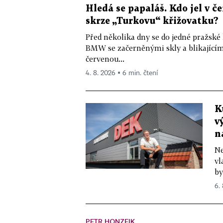
Hledá se papaláš. Kdo jel v
skrze „Turkovu“ křižovatku?
Před několika dny se do jedné pražské
BMW se začerněnými skly a blikající
červenou...
4. 8. 2026 ▪ 6 min. čtení
K
v
n
Ne
vl
by
6.
PETR HONZEJK