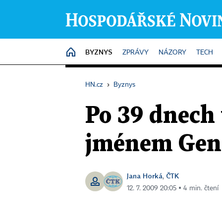
BYZNYS
HOME
ZPRÁVY
NÁZORY
TECH
HN.cz
›
Byznys
Po 39 dnech
jménem Gen
Jana Horká
ČTK
,
12. 7. 2009 20:05 ▪ 4 min. čtení