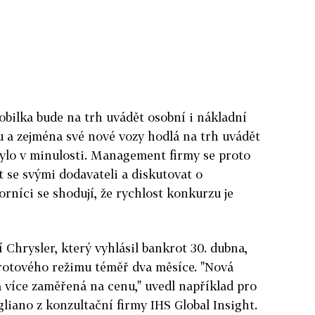
bilka bude na trh uvádět osobní i nákladní
 a zejména své nové vozy hodlá na trh uvádět
ylo v minulosti. Management firmy se proto
t se svými dodavateli a diskutovat o
níci se shodují, že rychlost konkurzu je
hrysler, který vyhlásil bankrot 30. dubna,
rotového režimu téměř dva měsíce. "Nová
a více zaměřená na cenu," uvedl například pro
iano z konzultační firmy IHS Global Insight.