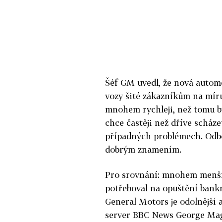
Šéf GM uvedl, že nová automo
vozy šité zákazníkům na míru
mnohem rychleji, než tomu b
chce častěji než dříve scháze
případných problémech. Odbor
dobrým znamením.
Pro srovnání: mnohem menší C
potřeboval na opuštění bank
General Motors je odolnější 
server BBC News George Magl