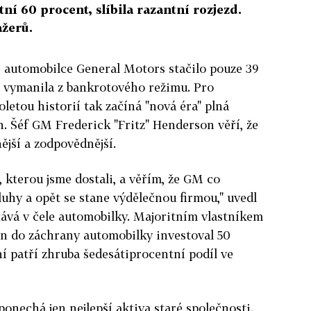
tní 60 procent, slíbila razantní rozjezd.
žerů.
é automobilce General Motors stačilo pouze 39
se vymanila z bankrotového režimu. Pro
oletou historií tak začíná "nová éra" plná
. Šéf GM Frederick "Fritz" Henderson věří, že
jší a zodpovědnější.
 kterou jsme dostali, a věřím, že GM co
luhy a opět se stane výdělečnou firmou," uvedl
ává v čele automobilky. Majoritním vlastníkem
en do záchrany automobilky investoval 50
ní patří zhruba šedesátiprocentní podíl ve
onechá jen nejlepší aktiva staré společnosti.