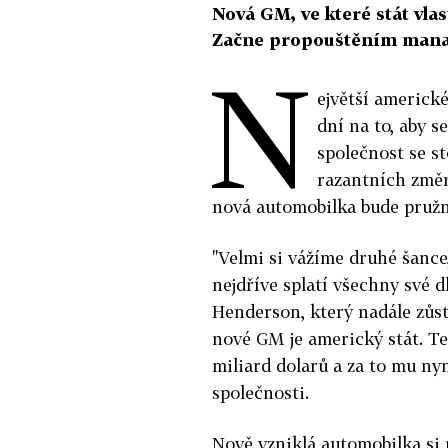
Nová GM, ve které stát vlas
Začne propouštěním mana
N
ejvětší americk
dní na to, aby 
společnost se st
razantních změn
nová automobilka bude pružně
"Velmi si vážíme druhé šance,
nejdříve splatí všechny své d
Henderson, který nadále zůst
nové GM je americký stát. T
miliard dolarů a za to mu ny
společnosti.
Nově vzniklá automobilka si p