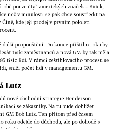
ýrobě pouze čtyř amerických značek – Buick,
íce než v minulosti se pak chce soustředit na
 Číně, kde její prodej v prvním pololetí
rocent.
 další propouštění. Do konce příštího roku by
adesát tisíc zaměstnanců a nová GM by tak měla
5 tisíc lidí. V rámci zeštíhlovacího procesu se
 lidí, sníží počet lidí v managementu GM.
á Lutz
bodů nové obchodní strategie Henderson
ikaci se zákazníky. Na tu bude dohlížet
ent GM Bob Lutz. Ten přitom před časem
ho roku odejde do důchodu, ale po dohodě s