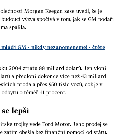
polečnosti Morgan Keegan zase uvedl, že je
e budoucí výzva spočívá v tom, jak se GM podaří
ama spálila.
l mládí GM - nikdy nezapomeneme!
- čtěte
oku 2004 ztrátu 88 miliard dolarů. Jen vloni
olarů a předloni dokonce více než 43 miliard
sících prodala přes 950 tisíc vozů, což je v
odbytu o téměř 41 procent.
se lepší
oitské trojky vede Ford Motor. Jeho prodej se
se zatím obešla bez finanční pomoci od státu.