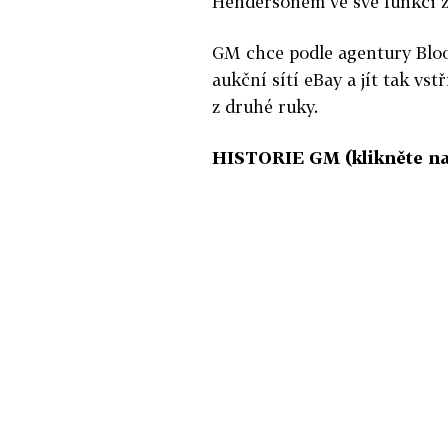
Hendersonem ve své funkci zů
GM chce podle agentury Bloo
aukční sítí eBay a jít tak vst
z druhé ruky.
HISTORIE GM (klikněte na