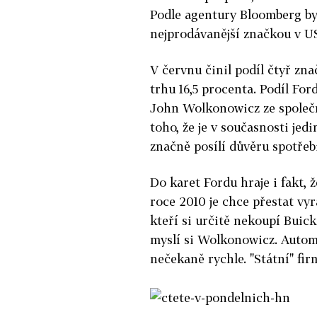
Podle agentury Bloomberg by 
nejprodávanější značkou v U
V červnu činil podíl čtyř z
trhu 16,5 procenta. Podíl Fo
John Wolkonowicz ze společno
toho, že je v současnosti je
značně posílí důvěru spotřebi
Do karet Fordu hraje i fakt,
roce 2010 je chce přestat vyr
kteří si určitě nekoupí Buic
myslí si Wolkonowicz. Autom
nečekaně rychle. "Státní" fir