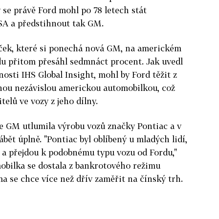
se právě Ford mohl po 78 letech stát
SA a předstihnout tak GM.
naček, které si ponechá nová GM, na americkém
rdu přitom přesáhl sedmnáct procent. Jak uvedl
sti IHS Global Insight, mohl by Ford těžit z
dinou nezávislou americkou automobilkou, což
telů ve vozy z jeho dílny.
 že GM utlumila výrobu vozů značky Pontiac a v
ábět úplně. "Pontiac byl oblíbený u mladých lidí,
k a přejdou k podobnému typu vozu od Fordu,"
obilka se dostala z bankrotového režimu
ma se chce více než dřív zaměřit na čínský trh.