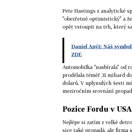
Pete Hastings z analytické s
"obezřetně optimistický" a ž
opět vstoupit na trh, který s
Daniel Anýž: Náš symbo
ZDE
Automobilka "nasbírala" od r
prodělala téměř 31 miliard d
dolarů. V uplynulých šesti mě
meziročním srovnání propad 
Pozice Fordu v USA 
Nejlépe si zatím z velké detr
sice také propadá, ale firma 