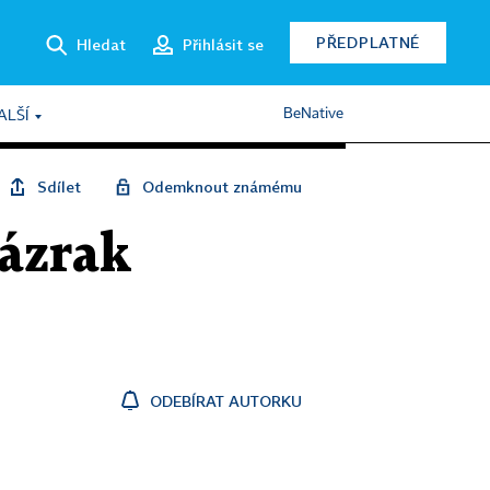
PŘEDPLATNÉ
Hledat
Přihlásit se
BeNative
ALŠÍ
Sdílet
Odemknout známému
Zázrak
ODEBÍRAT AUTORKU