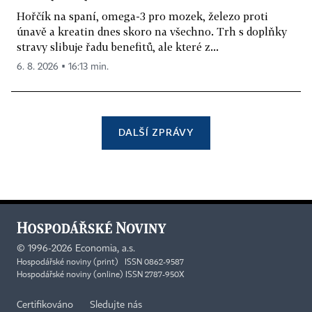
Hořčík na spaní, omega-3 pro mozek, železo proti
únavě a kreatin dnes skoro na všechno. Trh s doplňky
stravy slibuje řadu benefitů, ale které z...
6. 8. 2026 ▪ 16:13 min.
DALŠÍ ZPRÁVY
©
1996-2026
Economia, a.s.
Hospodářské noviny (print) ISSN 0862-9587
Hospodářské noviny (online) ISSN 2787-950X
Certifikováno
Sledujte nás