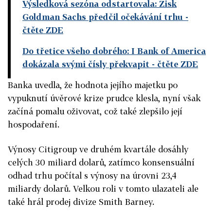
Výsledková sezóna odstartovala: Zisk
Goldman Sachs předčil očekávání trhu
-
čtěte ZDE
Do třetice všeho dobrého: I Bank of America
dokázala svými čísly překvapit
- čtěte ZDE
Banka uvedla, že hodnota jejího majetku po
vypuknutí úvěrové krize prudce klesla, nyní však
začíná pomalu oživovat, což také zlepšilo její
hospodaření.
Výnosy Citigroup ve druhém kvartále dosáhly
celých 30 miliard dolarů, zatímco konsensuální
odhad trhu počítal s výnosy na úrovni 23,4
miliardy dolarů. Velkou roli v tomto ulazateli ale
také hrál prodej divize Smith Barney.