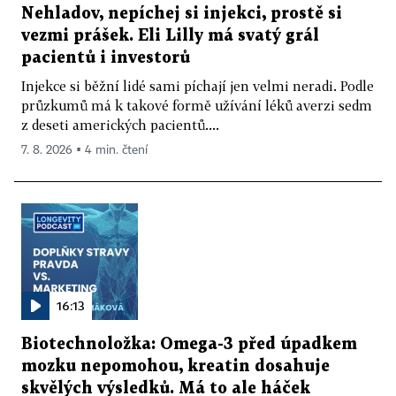
Nehladov, nepíchej si injekci, prostě si
vezmi prášek. Eli Lilly má svatý grál
pacientů i investorů
Injekce si běžní lidé sami píchají jen velmi neradi. Podle
průzkumů má k takové formě užívání léků averzi sedm
z deseti amerických pacientů....
7. 8. 2026 ▪ 4 min. čtení
16:13
Biotechnoložka: Omega-3 před úpadkem
mozku nepomohou, kreatin dosahuje
skvělých výsledků. Má to ale háček