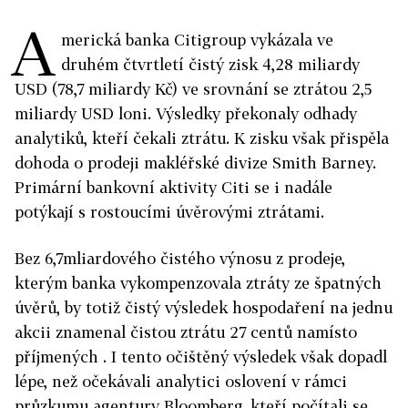
A
merická banka Citigroup vykázala ve
druhém čtvrtletí čistý zisk 4,28 miliardy
USD (78,7 miliardy Kč) ve srovnání se ztrátou 2,5
miliardy USD loni. Výsledky překonaly odhady
analytiků, kteří čekali ztrátu. K zisku však přispěla
dohoda o prodeji makléřské divize Smith Barney.
Primární bankovní aktivity Citi se i nadále
potýkají s rostoucími úvěrovými ztrátami.
Bez 6,7mliardového čistého výnosu z prodeje,
kterým banka vykompenzovala ztráty ze špatných
úvěrů, by totiž čistý výsledek hospodaření na jednu
akcii znamenal čistou ztrátu 27 centů namísto
příjmených . I tento očištěný výsledek však dopadl
lépe, než očekávali analytici oslovení v rámci
průzkumu agentury Bloomberg, kteří počítali se