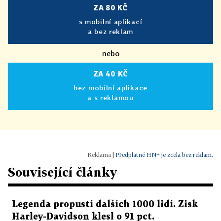
ZA 80 KČ
s mobilní aplikací
a bez reklam
nebo
ZA 40 KČ
bez mobilní aplikace
a s reklamou
|
Předplatné HN+ je zcela bez reklam.
Související články
Legenda propustí dalších 1000 lidí. Zisk
Harley-Davidson klesl o 91 pct.