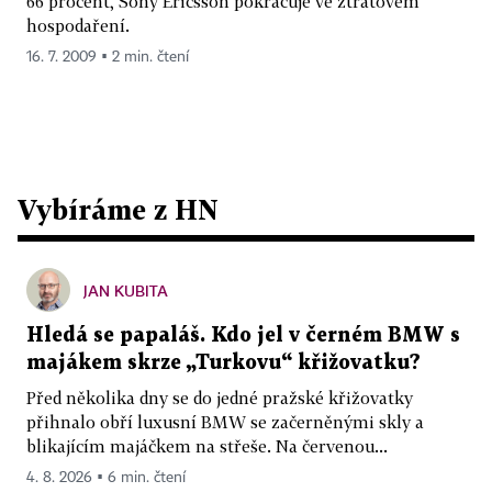
66 procent, Sony Ericsson pokračuje ve ztrátovém
hospodaření.
16. 7. 2009 ▪ 2 min. čtení
Vybíráme z HN
JAN KUBITA
Hledá se papaláš. Kdo jel v černém BMW s
majákem skrze „Turkovu“ křižovatku?
Před několika dny se do jedné pražské křižovatky
přihnalo obří luxusní BMW se začerněnými skly a
blikajícím majáčkem na střeše. Na červenou...
4. 8. 2026 ▪ 6 min. čtení