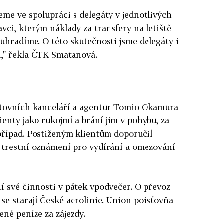
eme ve spolupráci s delegáty v jednotlivých
vci, kterým náklady za transfery na letiště
uhradíme. O této skutečnosti jsme delegáty i
i," řekla ČTK Smatanová.
stovních kanceláří a agentur Tomio Okamura
lienty jako rukojmí a brání jim v pohybu, za
případ. Postiženým klientům doporučil
 trestní oznámení pro vydírání a omezování
 své činnosti v pátek vpodvečer. O převoz
 se starají České aerolinie. Union poisťovňa
ené peníze za zájezdy.