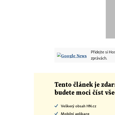
Přidejte si H
zprávách.
Tento článek
je
zdar
budete moci číst vš
Veškerý obsah HN.cz
Mobilní aplikace