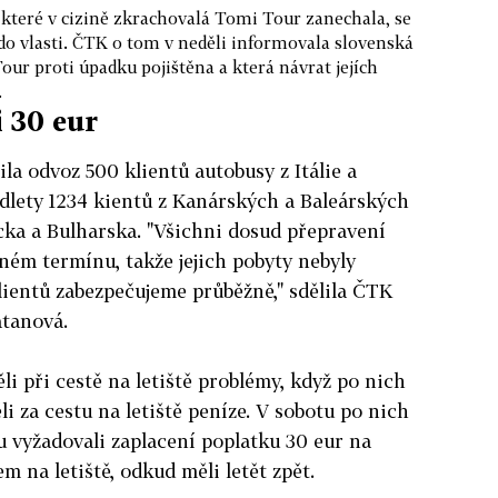
, které v cizině zkrachovalá Tomi Tour zanechala, se
 do vlasti. ČTK o tom v neděli informovala slovenská
our proti úpadku pojištěna a která návrat jejích
.
i 30 eur
la odvoz 500 klientů autobusy z Itálie a
odlety 1234 kientů z Kanárských a Baleárských
cka a Bulharska. "Všichni dosud přepravení
dném termínu, takže jejich pobyty nebyly
lientů zabezpečujeme průběžně," sdělila ČTK
atanová.
i při cestě na letiště problémy, když po nich
li za cestu na letiště peníze. V sobotu po nich
 vyžadovali zaplacení poplatku 30 eur na
m na letiště, odkud měli letět zpět.