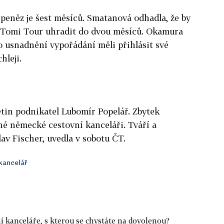
peněz je šest měsíců. Smatanová odhadla, že by
 Tomi Tour uhradit do dvou měsíců. Okamura
ro usnadnění vypořádání měli přihlásit své
hleji.
tin podnikatel Lubomír Popelář. Zbytek
né německé cestovní kanceláři. Tváří a
v Fischer, uvedla v sobotu ČT.
kancelář
í kanceláře, s kterou se chystáte na dovolenou?