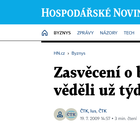
BYZNYS
HOME
ZPRÁVY
NÁZORY
TECH
HN.cz
›
Byznys
Zasvěcení o 
věděli už tý
ČTK, lus
ČTK
,
19. 7. 2009 14:57 ▪ 3 min. čtení