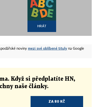
HRÁT
mezi své oblíbené tituly
ospodářské noviny
na Google
ma. Když si předplatíte HN,
echny naše články
.
ZA 80 KČ