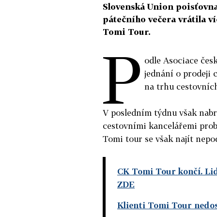
Slovenská Union poisťovna v
pátečního večera vrátila v
Tomi Tour.
P
odle Asociace čes
jednání o prodeji 
na trhu cestovních
V posledním týdnu však nabra
cestovními kancelářemi prob
Tomi tour se však najít nepod
CK Tomi Tour končí. Lid
ZDE
Klienti Tomi Tour nedos