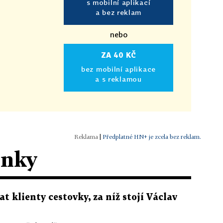
s mobilní aplikací
a bez reklam
nebo
ZA 40 KČ
bez mobilní aplikace
a s reklamou
|
Předplatné HN+ je zcela bez reklam.
ánky
t klienty cestovky, za níž stojí Václav