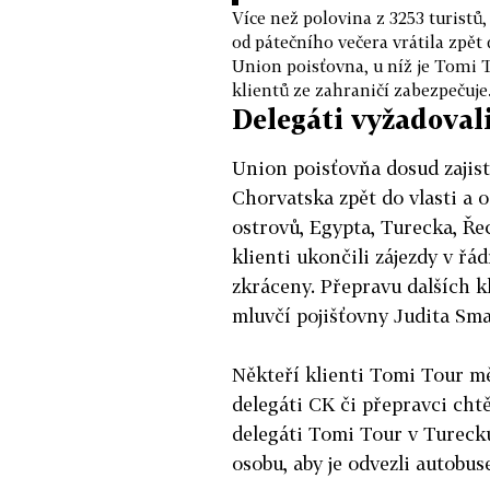
Více než polovina z 3253 turistů
od pátečního večera vrátila zpět
Union poisťovna, u níž je Tomi T
klientů ze zahraničí zabezpečuje
Delegáti vyžadoval
Union poisťovňa dosud zajisti
Chorvatska zpět do vlasti a 
ostrovů, Egypta, Turecka, Ře
klienti ukončili zájezdy v řá
zkráceny. Přepravu dalších k
mluvčí pojišťovny Judita Sm
Někteří klienti Tomi Tour měl
delegáti CK či přepravci chtě
delegáti Tomi Tour v Turecku
osobu, aby je odvezli autobuse