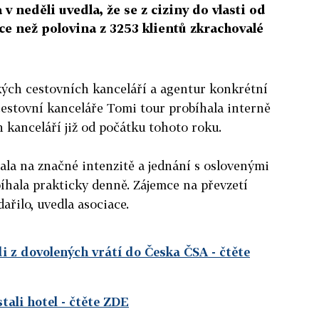
 neděli uvedla, že se z ciziny do vlasti od
íce než polovina z 3253 klientů zkrachovalé
kých cestovních kanceláří a agentur konkrétní
cestovní kanceláře Tomi tour probíhala interně
 kanceláří již od počátku tohoto roku.
la na značné intenzitě a jednání s oslovenými
íhala prakticky denně. Zájemce na převzetí
ařilo, uvedla asociace.
i z dovolených vrátí do Česka ČSA
- čtěte
tali hotel
- čtěte ZDE