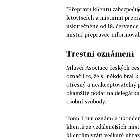
"Přepravu klientů zabezpečuj
letoviscích a místními přepra
uskutečněné od 18. července 
místní přepravce informoval
Trestní oznámení
Mluvčí Asociace českých ce
označil to, že si někdo bral k
otřesný a neakceptovatelný 
okamžitě podat na delegátku
osobní svobody.
Tomi Tour oznámila ukončení
klientů ze vzdálenějších míst
klientům vrátí veškeré uhraz