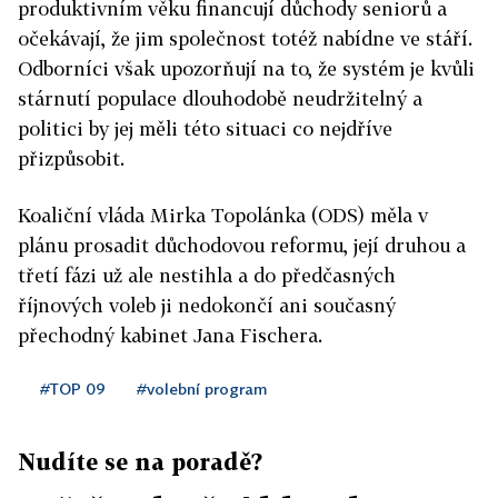
produktivním věku financují důchody seniorů a
očekávají, že jim společnost totéž nabídne ve stáří.
Odborníci však upozorňují na to, že systém je kvůli
stárnutí populace dlouhodobě neudržitelný a
politici by jej měli této situaci co nejdříve
přizpůsobit.
Koaliční vláda Mirka Topolánka (ODS) měla v
plánu prosadit důchodovou reformu, její druhou a
třetí fázi už ale nestihla a do předčasných
říjnových voleb ji nedokončí ani současný
přechodný kabinet Jana Fischera.
#TOP 09
#volební program
Nudíte se na poradě?