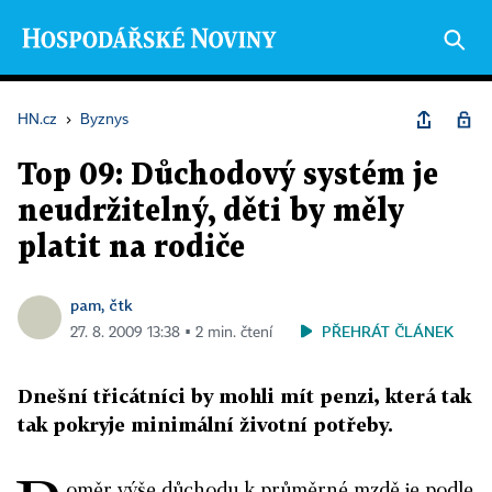
HN.cz
›
Byznys
Top 09: Důchodový systém je
neudržitelný, děti by měly
platit na rodiče
pam, čtk
PŘEHRÁT ČLÁNEK
27. 8. 2009 13:38 ▪ 2 min. čtení
Dnešní třicátníci by mohli mít penzi, která tak
tak pokryje minimální životní potřeby.
oměr výše důchodu k průměrné mzdě je podle