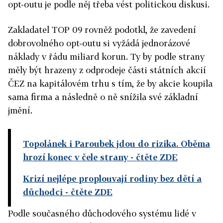
opt-outu je podle něj třeba vést politickou diskusi.
Zakladatel TOP 09 rovněž podotkl, že zavedení
dobrovolného opt-outu si vyžádá jednorázové
náklady v řádu miliard korun. Ty by podle strany
měly být hrazeny z odprodeje části státních akcií
ČEZ na kapitálovém trhu s tím, že by akcie koupila
sama firma a následně o ně snížila své základní
jmění.
Topolánek i Paroubek jdou do rizika. Oběma
hrozí konec v čele strany
- čtěte ZDE
Krizí nejlépe proplouvají rodiny bez dětí a
důchodci
- čtěte ZDE
Podle současného důchodového systému lidé v