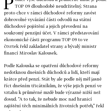
P
TOP 09 dlouhodobě neudržitelný. Strana
proto chce v rámci důchodové reformy zavést
dobrovolné vyvázání části odvodů na státní
důchodové pojištění a jejich převedení na
soukromý penzijní účet. V rámci představování
ekonomické části programu TOP 09 to ve
čtvrtek řekl zakladatel strany a bývalý ministr
financí Miroslav Kalousek.
Podle Kalouska se opatření důchodové reformy
nedotknou dnešních důchodců a lidí, kteří mají
krátce před penzí. Stát by ale podle něj měl jasně
říct dnešním třicátníkům, že výše jejich penzí ve
vztahu k průměrné mzdě bude výrazně nižší než
dosud. "A to tak, že nebude moc nad hranicí
zajištění těch minimálních životních potřeb," řekl