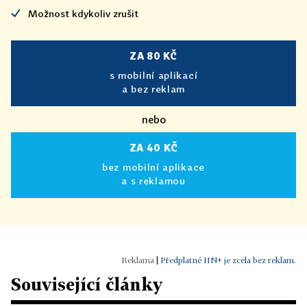
Možnost kdykoliv zrušit
ZA 80 KČ
s mobilní aplikací
a bez reklam
nebo
ZA 40 KČ
bez mobilní aplikace
a s reklamou
|
Předplatné HN+ je zcela bez reklam.
Související články