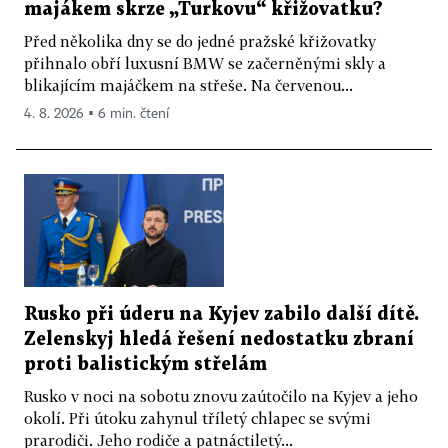
majákem skrze „Turkovu“ křižovatku?
Před několika dny se do jedné pražské křižovatky
přihnalo obří luxusní BMW se začerněnými skly a
blikajícím majáčkem na střeše. Na červenou...
4. 8. 2026 ▪ 6 min. čtení
Rusko při úderu na Kyjev zabilo další dítě.
Zelenskyj hledá řešení nedostatku zbraní
proti balistickým střelám
Rusko v noci na sobotu znovu zaútočilo na Kyjev a jeho
okolí. Při útoku zahynul tříletý chlapec se svými
prarodiči. Jeho rodiče a patnáctiletý...