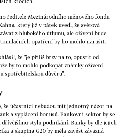
lších krocích.
ého ředitele Mezinárodního měnového fondu
na, který již v pátek uvedl, že světová
távat z hlubokého útlumu, ale oživení bude
stimulačních opatření by ho mohlo narušit.
ásil, že "je příliš brzy na to, opustit od
ože by to mohlo podkopat známky oživení
u spotřebitelskou důvěru".
y
é, že účastníci nebudou mít jednotný názor na
ank a vyplácení bonusů. Bankovní sektor by se
 dřívějšímu stylu podnikání. Banky by dle jejich
zika a skupina G20 by měla zavést závazná