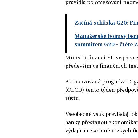
pravidla po omezování nadm
Začíná schůzka G20: Fin
Manažerské bonusy jsou
summitem G20
- čtěte 
Ministři financí EU se již v
především ve finančních inst
Aktualizovaná prognóza Orga
(OECD) tento týden předpověd
růstu.
Všeobecně však převládají oba
banky přestanou ekonomikám
výdajů a rekordně nízkých ú