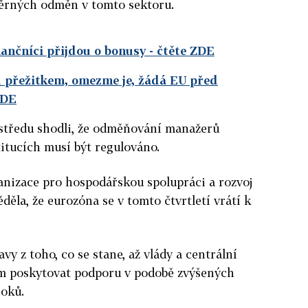
ěrných odměn v tomto sektoru.
ančníci přijdou o bonusy
- čtěte ZDE
 přežitkem, omezme je, žádá EU před
ZDE
e středu shodli, že odměňování manažerů
itucích musí být regulováno.
nizace pro hospodářskou spolupráci a rozvoj
ěla, že eurozóna se v tomto čtvrtletí vrátí k
vy z toho, co se stane, až vlády a centrální
 poskytovat podporu v podobě zvýšených
roků.