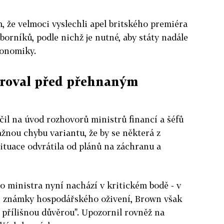
m, že velmoci vyslechli apel britského premiéra
rníků, podle nichž je nutné, aby státy nadále
konomiky.
roval před přehnaným
il na úvod rozhovorů ministrů financí a šéfů
žnou chybu variantu, že by se některá z
ituace odvrátila od plánů na záchranu a
 ministra nyní nachází v kritickém bodě - v
ují známky hospodářského oživení, Brown však
 přílišnou důvěrou". Upozornil rovněž na