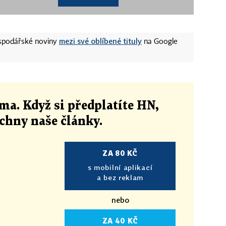
mezi své oblíbené tituly
ospodářské noviny
na Google
ma. Když si předplatíte HN,
echny naše články
.
ZA 80 KČ
s mobilní aplikací
a bez reklam
nebo
ZA 40 KČ