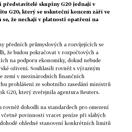
ředstavitelé skupiny G20 jednají v
u G20, který se uskuteční koncem září ve
 se, že nechají v platnosti opatření na
ny předních průmyslových a rozvíjejících se
li, že budou pokračovat v rozpočtových a
ích na podporu ekonomiky, dokud nebude
ské oživení. Souhlasili rovněž s výrazným
 se zemí v mezinárodních finančních
vrhu prohlášení ze sobotního zasedání ministrů
nk G20, který zveřejnila agentura Reuters.
hu rovněž dohodli na standardech pro omezení
včetně povinnosti vracet peníze při slabých
k dohodě ohledně stanovení konkrétních limitů