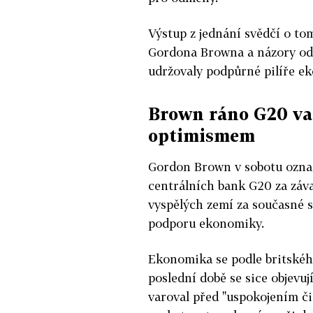
Výstup z jednání svědčí o to
Gordona Browna a názory odbo
udržovaly podpůrné pilíře e
Brown ráno G20 va
optimismem
Gordon Brown v sobotu označ
centrálních bank G20 za záva
vyspělých zemí za současné s
podporu ekonomiky.
Ekonomika se podle britského
poslední době se sice objev
varoval před "uspokojením či