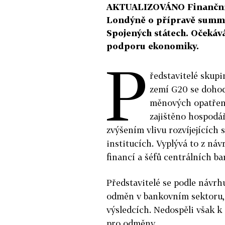
AKTUALIZOVÁNO Finanční p
Londýně o přípravě summit
Spojených státech. Očekává
podporu ekonomiky.
P
ředstavitelé skupi
zemí G20 se dohod
měnových opatřen
zajištěno hospodář
zvýšením vlivu rozvíjejících
institucích. Vyplývá to z ná
financí a šéfů centrálních ba
Představitelé se podle návr
odměn v bankovním sektoru, 
výsledcích. Nedospěli však 
pro odměny.