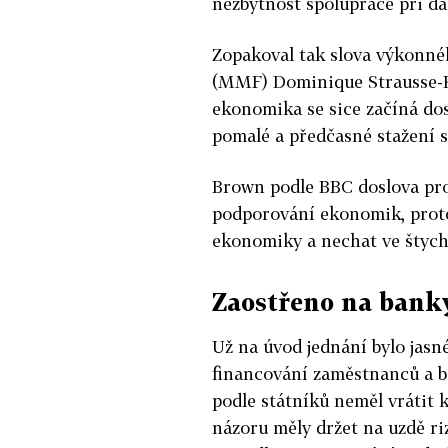
nezbytnost spolupráce při da
Zopakoval tak slova výkonn
(MMF) Dominique Strausse-Kah
ekonomika se sice začíná dos
pomalé a předčasné stažení 
Brown podle BBC doslova prohl
podporování ekonomik, prot
ekonomiky a nechat ve štych
Zaostřeno na bank
Už na úvod jednání bylo jasn
financování zaměstnanců a b
podle státníků neměl vrátit k
názoru měly držet na uzdě ri