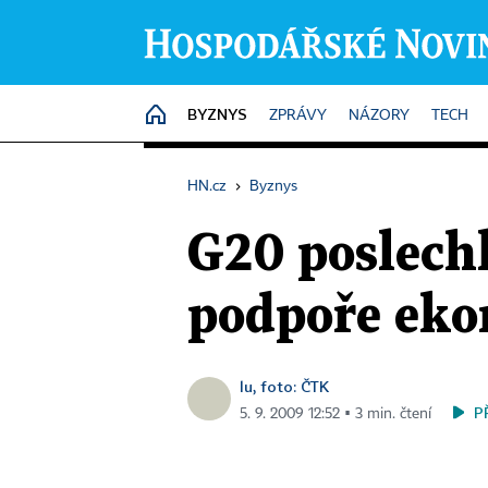
BYZNYS
HOME
ZPRÁVY
NÁZORY
TECH
HN.cz
›
Byznys
G20 poslech
podpoře ek
lu, foto: ČTK
P
5. 9. 2009 12:52 ▪ 3 min. čtení